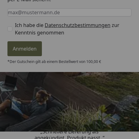
Keine Eingabe erforderlich
Eingabe erforderlich
E-Mail *
Ich habe die
Datenschutzbestimmungen
zur
Kenntnis genommen
Anmelden
*Der Gutschein gilt ab einem Bestellwert von 100,00 €
Trusted Shops
4,81
/ 5
„Schnellere Lieferung als
angekündigt. Produkt passt. “