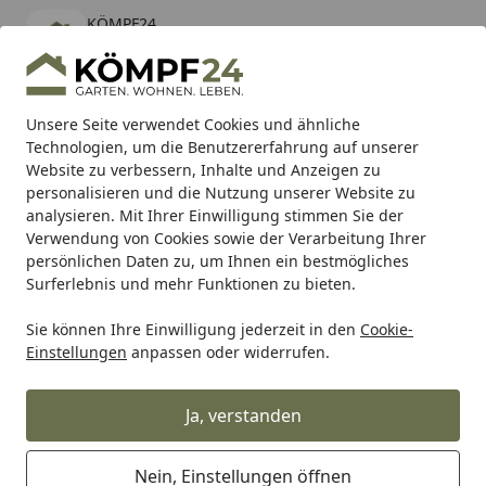
KÖMPF24
Öffnen
Banner schließen
KÖMPF24
kostenlos - Im App Store
Alle Produkte
Mein Konto
Wunschl
Eink
Unsere Seite verwendet Cookies und ähnliche
Technologien, um die Benutzererfahrung auf unserer
Hotline
4,81
/ 5
Suchen
Website zu verbessern, Inhalte und Anzeigen zu
personalisieren und die Nutzung unserer Website zu
analysieren. Mit Ihrer Einwilligung stimmen Sie der
Karibu Pools inkl. gratis Sandfilteranlage & Pool-
Verwendung von Cookies sowie der Verarbeitung Ihrer
Starterset (Gesamtwert bis 468,99€)
persönlichen Daten zu, um Ihnen ein bestmögliches
Surferlebnis und mehr Funktionen zu bieten.
Pontec
Teichbau
Teichfolie
Sie können Ihre Einwilligung jederzeit in den
Cookie-
Startseite
Einstellungen
anpassen oder widerrufen.
Pontec Teichfolie
Ja, verstanden
Ihre Artikelübersicht
Nein, Einstellungen öffnen