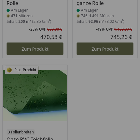
Rolle
ganze Rolle
Am Lager
Am Lager
471
Münzen
746
1.491
Münzen
Inhalt:
200 m²
(2,35 €/m²)
Inhalt:
92,96 m²
(8,02 €/m²)
-28%
UVP
660,00 €
-49%
UVP
1.468,77 €
Rabatt in Prozent
Ursprünglicher Preis
Rab
Urs
470,53 €
745,26 €
Aktueller Preis
Akt
Zum Produkt
Zum Produkt
Plus-Produkt
Produkt am Lager
3 Folienbreiten
Oase PVC-Teichfolie