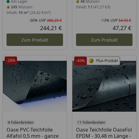
Am Lager
48
Münzen
245
Münzen
Inhalt:
1 l
(47,27 €/l)
Inhalt:
10 m²
(24,42 €/m²)
-36%
UVP
386,25 €
-13%
UVP
54,95 €
Rabatt in Prozent
Ursprünglicher Preis
Rab
Urs
244,21 €
47,27 €
Aktueller Preis
Akt
Zum Produkt
Zum Produkt
-28%
-49%
Plus-Produkt
Produkt am Lager
4 Folienbreiten
Produkt am Lager
11 Folienbreiten
Oase PVC-Teichfolie
Oase Teichfolie OaseFol
Alfafol 0,5 mm - ganze
EPDM - 30,48 m Länge -