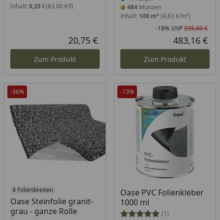
Inhalt:
0,25 l
(83,00 €/l)
484
Münzen
Inhalt:
100 m²
(4,83 €/m²)
-18%
UVP
595,00 €
Rab
Urs
20,75 €
483,16 €
Aktueller Preis
Akt
Zum Produkt
Zum Produkt
-36%
-13%
Produkt am Lager
4 Folienbreiten
Oase PVC Folienkleber
Oase Steinfolie granit-
1000 ml
grau - ganze Rolle
(1)