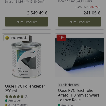
Inhalt:
10 m²
(24,11 €/m²)
Inhalt:
161,36 m²
(15,80 €/m²)
-37%
UVP
386,25 €
Rab
Urs
2.549,49 €
241,05 €
Aktueller Preis
Akt
Zum Produkt
Zum Produkt
-18%
Plus-Produkt
Produkt am Lager
Produkt am Lager
6 Folienbreiten
Oase PVC Folienkleber
Oase PVC-Teichfolie
250 ml
Alfafol 1,0 mm schwarz
(1)
- ganze Rolle
Am Lager
21
42
Münzen
Am Lager