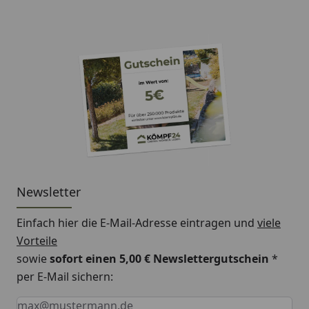
Newsletter
Einfach hier die E-Mail-Adresse eintragen und
viele
Vorteile
sowie
sofort einen 5,00 € Newslettergutschein
*
per E-Mail sichern:
Keine Eingabe erforderlich
Eingabe erforderlich
E-Mail *