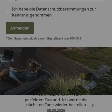
Ich habe die
Datenschutzbestimmungen
zur
Kenntnis genommen
Anmelden
*Der Gutschein gilt ab einem Bestellwert von 100,00 €
Trusted Shops
4,81
/ 5
„Hervorragend schnelle Lieferung.
Die Ware war natürlich im
perfekten Zustand. Ich werde die
nächsten Tage wieder bestellen
Grüße an die Belegschaft gute
08.08.2026