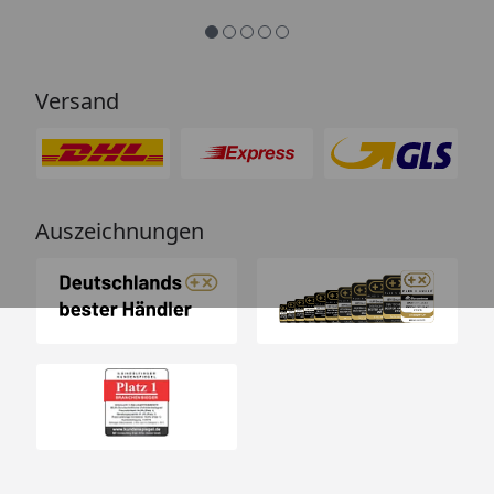
Arbeit👍🏾👍🏾“
Versand
Auszeichnungen