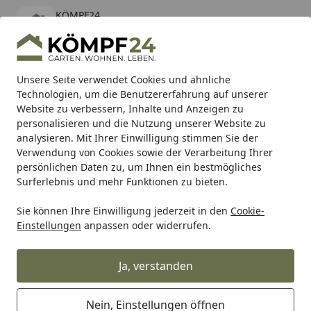
KÖMPF24
Öffnen
Banner schließen
KÖMPF24
kostenlos - Im App Store
Alle Produkte
Mein Konto
Wunschl
Eink
Unsere Seite verwendet Cookies und ähnliche
Technologien, um die Benutzererfahrung auf unserer
Hotline
4,81
/ 5
Suchen
Website zu verbessern, Inhalte und Anzeigen zu
personalisieren und die Nutzung unserer Website zu
analysieren. Mit Ihrer Einwilligung stimmen Sie der
Karibu Pools inkl. gratis Sandfilteranlage & Pool-
Verwendung von Cookies sowie der Verarbeitung Ihrer
Starterset (Gesamtwert bis 468,99€)
persönlichen Daten zu, um Ihnen ein bestmögliches
Surferlebnis und mehr Funktionen zu bieten.
Sie können Ihre Einwilligung jederzeit in den
Cookie-
Teich
Teichbau
Teichfolien & Teichvliese
Teichfolien
Einstellungen
anpassen oder widerrufen.
Startseite
Oase PVC-Teichfolie AlfaFol 1,0 mm
grün - ganze Rolle
Ja, verstanden
Nein, Einstellungen öffnen