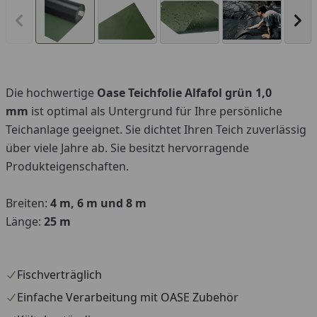
Vorheriges Bild anzeigen
Näc
Die hochwertige
Oase Teichfolie Alfafol grün 1,0
mm
ist optimal als Untergrund für Ihre persönliche
Teichanlage geeignet. Sie dichtet Ihren Teich zuverlässig
über viele Jahre ab. Sie besitzt hervorragende
Produkteigenschaften.
Breiten:
4 m, 6 m und 8 m
Länge:
25 m
Fischverträglich
Einfache Verarbeitung mit OASE Zubehör