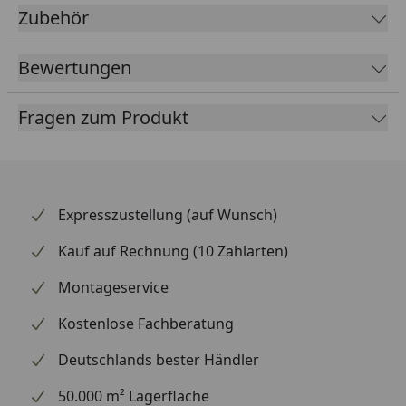
Ihnen 15 Jahre Garantie auf die UV-, Verrottungs- und
Zubehör
Kältebeständigkeit nach DIN 53361. Zudem sichert
Ihnen die Firma Oase auch nach Ablauf der
Bewertungen
Garantiezeit eine kostenfreie Rücknahme zum
umweltfreundlichen Recycling zu.
Fragen zum Produkt
Expresszustellung (auf Wunsch)
Kauf auf Rechnung (10 Zahlarten)
Montageservice
Kostenlose Fachberatung
Deutschlands bester Händler
50.000 m² Lagerfläche