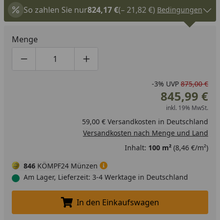
So zahlen Sie nur
824,17 €
(– 21,82 €)
Bedingungen
Menge
Produktmenge um eins verringern
Produktmenge manuell eingeben
Produktmenge um eins erhöhen
-3%
UVP
875,00 €
845,99 €
inkl. 19% MwSt.
59,00 € Versandkosten in Deutschland
Versandkosten nach Menge und Land
Inhalt:
100 m²
(8,46 €/m²)
846
KÖMPF24 Münzen
Am Lager, Lieferzeit: 3-4 Werktage in Deutschland
In den Einkaufswagen
In den Einkaufswagen legen