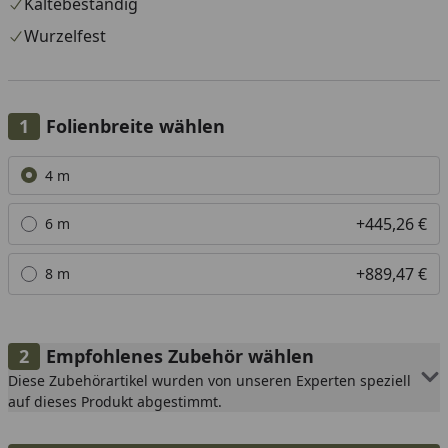
Kältebeständig
Wurzelfest
Folienbreite wählen
Alle anzeigen (3)
4 m
+445,26 €
6 m
+889,47 €
8 m
Empfohlenes Zubehör wählen
Diese Zubehörartikel wurden von unseren Experten speziell
auf dieses Produkt abgestimmt.