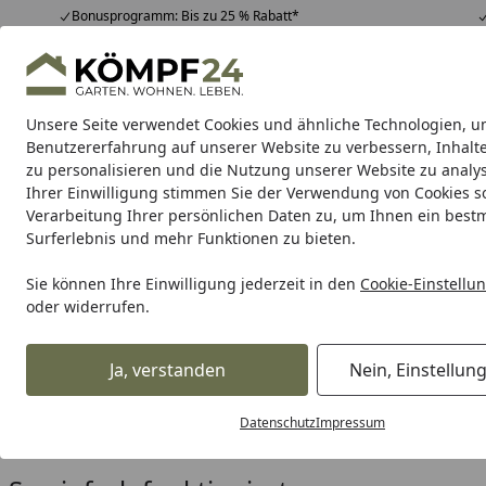
Bonusprogramm: Bis zu 25 % Rabatt*
Hotline
07051 / 9 22 22
4,81
/ 5
Mo-Fr. 8-16 Uhr
25.963 Bewertungen
Unsere Seite verwendet Cookies und ähnliche Technologien, u
Alle Produkte
Highlights
Tipps & Tricks
Alle Produkte
Benutzererfahrung auf unserer Website zu verbessern, Inhalt
zu personalisieren und die Nutzung unserer Website zu analys
Ihrer Einwilligung stimmen Sie der Verwendung von Cookies s
Miles & More
Verarbeitung Ihrer persönlichen Daten zu, um Ihnen ein best
Startseite
Surferlebnis und mehr Funktionen zu bieten.
Jetzt bei KÖMPF24 Meilen s
Sie können Ihre Einwilligung jederzeit in den
Cookie-Einstellu
Einkaufen. Meilen sammeln. Doppelt pr
oder widerrufen.
Ob Gartenhaus, Sauna, Terrassenbelag oder Grill – bei K
Ja, verstanden
Nein, Einstellun
jedem Einkauf wertvolle
Miles & More Meilen sammeln
. 
selbstverständlich auch von unserem
KÖMPF24 Bonusp
Datenschutz
Impressum
mit jedem Einkauf bei uns gleich doppelt.