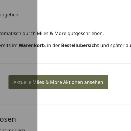
 angeben
utomatisch durch Miles & More gutgeschrieben.
ereits im
Warenkorb
, in der
Bestellübersicht
und später au
Aktuelle Miles & More Aktionen ansehen
lösen
icht möglich.