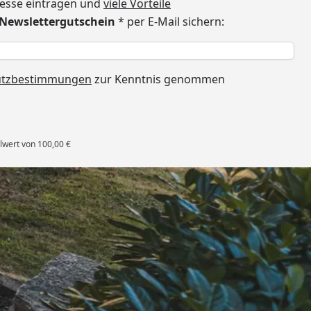
dresse eintragen und
viele Vorteile
€ Newslettergutschein
* per E-Mail sichern:
h
utzbestimmungen
zur Kenntnis genommen
lwert von 100,00 €