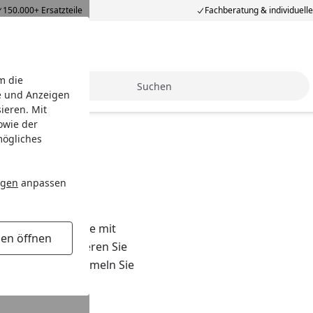
150.000+ Ersatzteile
Fachberatung & individuell
m die
Suche
e und Anzeigen
ieren. Mit
owie der
mögliches
ammeln!
ngen
anpassen
ofitieren.
ÖMPF24 können Sie mit
gen öffnen
Zusätzlich profitieren Sie
rogramm
.
So sammeln Sie