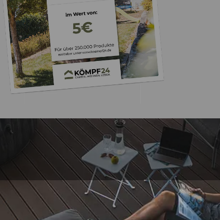
Trusted Shops
„Schnellere Lief
angekündigt. Produ
4,81
/ 5
07.08.202
25.963 Bewertungen