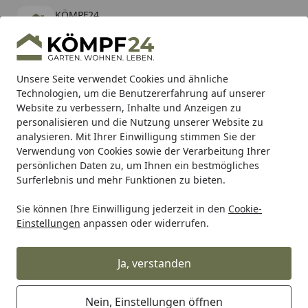
KÖMPF24
Öffnen
Banner schließen
KÖMPF24
kostenlos - Im App Store
Alle Produkte
Mein Konto
Wunschl
Eink
Unsere Seite verwendet Cookies und ähnliche
Technologien, um die Benutzererfahrung auf unserer
Hotline
4,81
/ 5
Suchen
Website zu verbessern, Inhalte und Anzeigen zu
personalisieren und die Nutzung unserer Website zu
analysieren. Mit Ihrer Einwilligung stimmen Sie der
Karibu Pools inkl. gratis Sandfilteranlage & Pool-
Verwendung von Cookies sowie der Verarbeitung Ihrer
Starterset (Gesamtwert bis 468,99€)
persönlichen Daten zu, um Ihnen ein bestmögliches
Surferlebnis und mehr Funktionen zu bieten.
Sie können Ihre Einwilligung jederzeit in den
Cookie-
Teich
Teichbau
Teichfolien & Teichvliese
Teichfolien
Einstellungen
anpassen oder widerrufen.
Startseite
Oase PVC Folienkleber 1000 ml
Ja, verstanden
5
(1 Bewertung)
Nein, Einstellungen öffnen