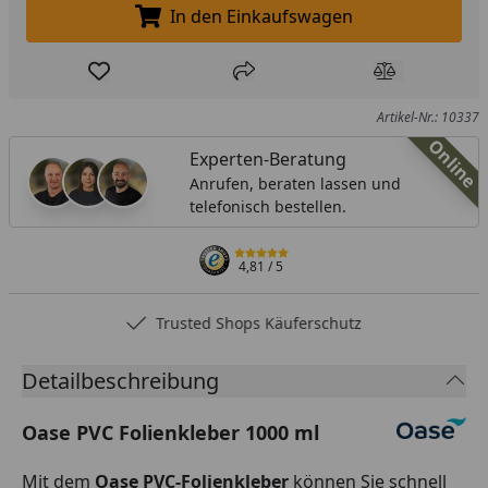
In den Einkaufswagen
In den Einkaufswagen legen
Produkt zur Wunschliste hinzufügen
Teilen
Produkt Ver
Artikel-Nr.: 10337
Online
Experten-Beratung
Anrufen, beraten lassen und
telefonisch bestellen.
4,81
/ 5
Trusted Shops Käuferschutz
Detailbeschreibung
Oase PVC Folienkleber 1000 ml
Mit dem
Oase PVC-Folienkleber
können Sie schnell