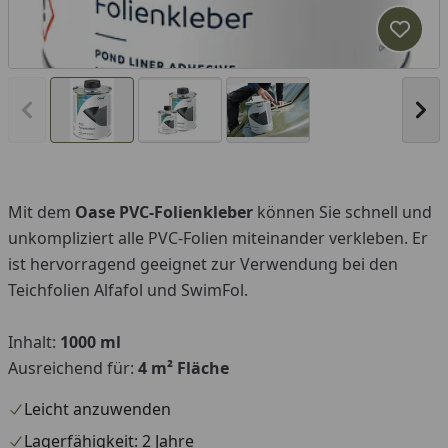
Produk
Vorheriges Bild anzeigen
Näc
Mit dem
Oase PVC-Folienkleber
können Sie schnell und
unkompliziert alle PVC-Folien miteinander verkleben. Er
ist hervorragend geeignet zur Verwendung bei den
Teichfolien Alfafol und SwimFol.
Inhalt:
1000 ml
Ausreichend für:
4 m² Fläche
Leicht anzuwenden
Lagerfähigkeit: 2 Jahre