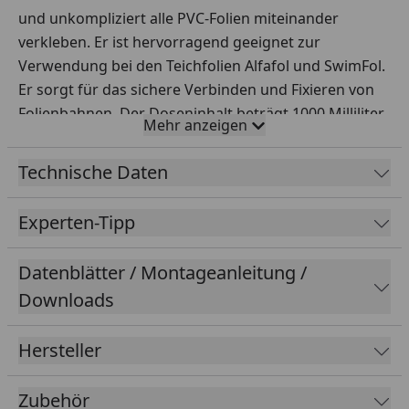
und unkompliziert alle PVC-Folien miteinander
verkleben. Er ist hervorragend geeignet zur
Verwendung bei den Teichfolien Alfafol und SwimFol.
Er sorgt für das sichere Verbinden und Fixieren von
Folienbahnen. Der Doseninhalt beträgt 1000 Milliliter,
Mehr anzeigen
er ist ausreichendfür eine Fläche von 4 Quadratmeter.
Der
PVC-Folienkleber
ist 2 Jahre haltbar.
Technische Daten
Experten-Tipp
Datenblätter / Montageanleitung /
Downloads
Hersteller
Zubehör