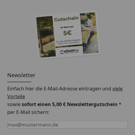
Newsletter
Einfach hier die E-Mail-Adresse eintragen und
viele
Vorteile
sowie
sofort einen 5,00 € Newslettergutschein
*
per E-Mail sichern:
Keine Eingabe erforderlich
Eingabe erforderlich
E-Mail *