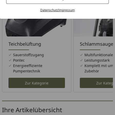
Datenschutz
Impressum
Teichbelüftung
Schlammsauger
Sauerstoffzugang
Multifunktionaler
Pontec
Leistungsstark
Energieeffiziente
Komplett mit um
Pumpentechnik
Zubehör
Zur Kategorie
Zur Katego
Ihre Artikelübersicht