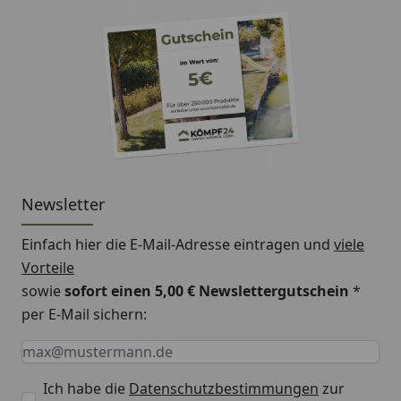
Newsletter
Einfach hier die E-Mail-Adresse eintragen und
viele
Vorteile
sowie
sofort einen 5,00 € Newslettergutschein
*
per E-Mail sichern:
Keine Eingabe erforderlich
Eingabe erforderlich
E-Mail *
Ich habe die
Datenschutzbestimmungen
zur