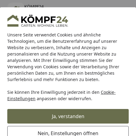
KÖMPF24
Öffnen
Banner schließen
KÖMPF24
kostenlos - Im App Store
Alle Produkte
Mein Konto
Wunschl
Eink
Unsere Seite verwendet Cookies und ähnliche
Technologien, um die Benutzererfahrung auf unserer
Hotline
4,81
/ 5
Suchen
Website zu verbessern, Inhalte und Anzeigen zu
personalisieren und die Nutzung unserer Website zu
analysieren. Mit Ihrer Einwilligung stimmen Sie der
Karibu Pools inkl. gratis Sandfilteranlage & Pool-
Verwendung von Cookies sowie der Verarbeitung Ihrer
Starterset (Gesamtwert bis 468,99€)
persönlichen Daten zu, um Ihnen ein bestmögliches
Surferlebnis und mehr Funktionen zu bieten.
Pontec
Teichpflege
Sie können Ihre Einwilligung jederzeit in den
Cookie-
Startseite
Einstellungen
anpassen oder widerrufen.
Pontec Teichpflege
Ja, verstanden
Wählen Sie Ihre Wunschkategorie
Nein, Einstellungen öffnen