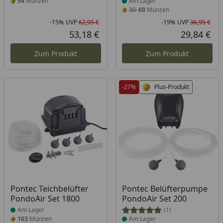
54
Münzen
Am Lager
30
60
Münzen
-15%
UVP
62,95 €
-19%
UVP
36,95 €
Rabatt in Prozent
Ursprünglicher Preis
Rab
Urs
53,18 €
29,84 €
Aktueller Preis
Akt
Zum Produkt
Zum Produkt
-27%
Plus-Produkt
Produkt am Lager
Produkt am Lager
Pontec Teichbelüfter
Pontec Belüfterpumpe
PondoAir Set 1800
PondoAir Set 200
Am Lager
(1)
103
Münzen
Am Lager