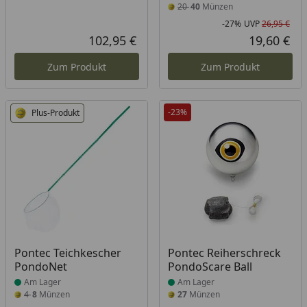
20
40
Münzen
-27%
UVP
26,95 €
Rab
Urs
102,95 €
19,60 €
Aktueller Preis
Akt
Zum Produkt
Zum Produkt
-23%
Plus-Produkt
Produkt am Lager
Produkt am Lager
Pontec Teichkescher
Pontec Reiherschreck
PondoNet
PondoScare Ball
Am Lager
Am Lager
4
8
Münzen
27
Münzen