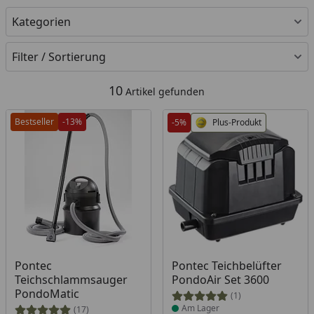
Kategorien
Filter / Sortierung
10
Artikel gefunden
Bestseller
-13%
-5%
Plus-Produkt
Produkt am Lager
Produkt am Lager
Pontec
Pontec Teichbelüfter
Teichschlammsauger
PondoAir Set 3600
PondoMatic
(1)
Am Lager
(17)