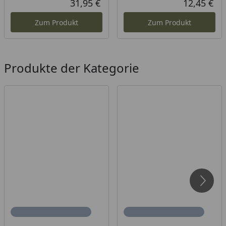
31,95 €
12,45 €
Aktueller Preis
Akt
Zum Produkt
Zum Produkt
Produkte der Kategorie