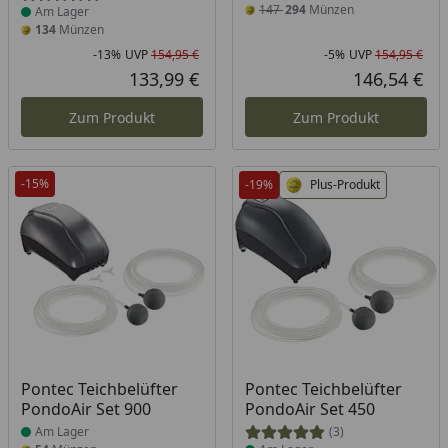
147
294
Münzen
Am Lager
134
Münzen
-13%
UVP
154,95 €
-5%
UVP
154,95 €
Rabatt in Prozent
Ursprünglicher Preis
Rab
Urs
133,99 €
146,54 €
Aktueller Preis
Akt
Zum Produkt
Zum Produkt
-15%
-19%
Plus-Produkt
Produkt am Lager
Produkt am Lager
Pontec Teichbelüfter
Pontec Teichbelüfter
PondoAir Set 900
PondoAir Set 450
Am Lager
(3)