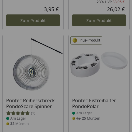
-23%
UVP
33,95 €
Rab
Urs
3,95 €
26,02 €
Aktueller Preis
Akt
Zum Produkt
Zum Produkt
Plus-Produkt
Produkt am Lager
Produkt am Lager
Pontec Reiherschreck
Pontec Eisfreihalter
PondoScare Spinner
PondoPolar
(1)
Am Lager
Am Lager
13
25
Münzen
32
Münzen