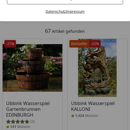
Kategorien
Datenschutz
Impressum
Filter / Sortierung
67
Artikel gefunden
-27%
Bestseller
-22%
Ubbink Wasserspiel
Ubbink Wasserspiel
Gartenbrunnen
KALLONI
EDINBURGH
1.424
Münzen
(2)
141
Münzen