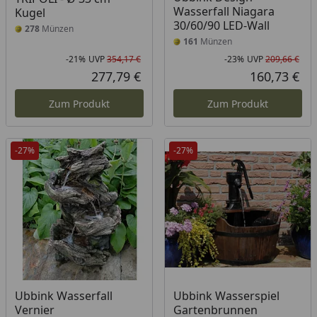
Wasserfall Niagara
Kugel
30/60/90 LED-Wall
278
Münzen
161
Münzen
-21%
UVP
354,17 €
-23%
UVP
209,66 €
Rabatt in Prozent
Ursprünglicher Preis
Rab
Urs
277,79 €
160,73 €
Aktueller Preis
Akt
Zum Produkt
Zum Produkt
-27%
-27%
Ubbink Wasserfall
Ubbink Wasserspiel
Vernier
Gartenbrunnen