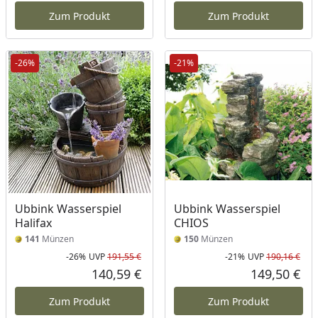
Zum Produkt
Zum Produkt
-26%
-21%
Ubbink Wasserspiel
Ubbink Wasserspiel
Halifax
CHIOS
141
Münzen
150
Münzen
-26%
UVP
191,55 €
-21%
UVP
190,16 €
Rabatt in Prozent
Ursprünglicher Preis
Rab
Urs
140,59 €
149,50 €
Aktueller Preis
Akt
Zum Produkt
Zum Produkt