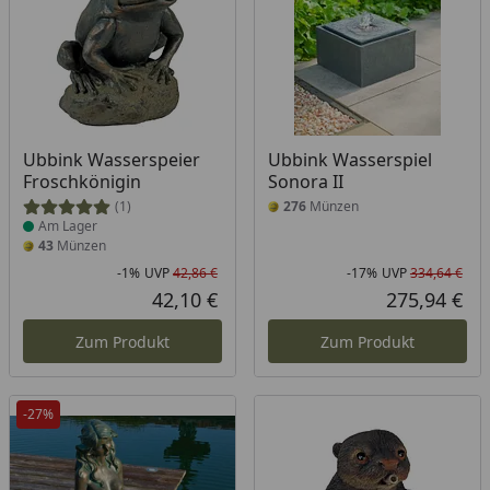
Produkt am Lager
Ubbink Wasserspeier
Ubbink Wasserspiel
Froschkönigin
Sonora II
(1)
276
Münzen
Am Lager
43
Münzen
-1%
UVP
42,86 €
-17%
UVP
334,64 €
Rabatt in Prozent
Ursprünglicher Preis
Rab
Urs
42,10 €
275,94 €
Aktueller Preis
Akt
Zum Produkt
Zum Produkt
-27%