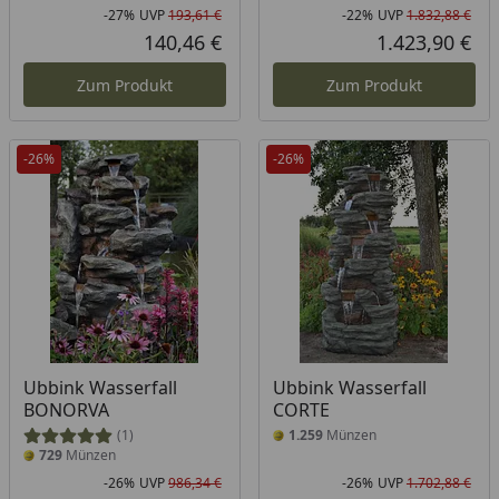
-27%
UVP
193,61 €
-22%
UVP
1.832,88 €
Rabatt in Prozent
Ursprünglicher Preis
Rab
Urs
140,46 €
1.423,90 €
Aktueller Preis
Akt
Zum Produkt
Zum Produkt
-26%
-26%
Ubbink Wasserfall
Ubbink Wasserfall
BONORVA
CORTE
(1)
1.259
Münzen
729
Münzen
-26%
UVP
986,34 €
-26%
UVP
1.702,88 €