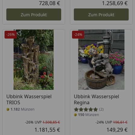
Rabatt in Prozent
Ursprünglicher Preis
Rab
Urs
728,08 €
1.258,69 €
Aktueller Preis
Akt
Zum Produkt
Zum Produkt
-26%
-24%
Ubbink Wasserspiel
Ubbink Wasserspiel
TRIOS
Regina
1.182
Münzen
(2)
150
Münzen
-26%
UVP
1.598,85 €
-24%
UVP
196,61 €
Rabatt in Prozent
Ursprünglicher Preis
Rab
Urs
1.181,55 €
149,29 €
Aktueller Preis
Akt