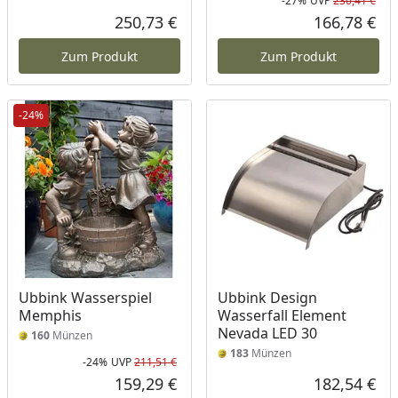
-27%
UVP
230,41 €
Rab
Urs
250,73 €
166,78 €
Aktueller Preis
Akt
Zum Produkt
Zum Produkt
-24%
Ubbink Wasserspiel
Ubbink Design
Memphis
Wasserfall Element
Nevada LED 30
160
Münzen
183
Münzen
-24%
UVP
211,51 €
Rabatt in Prozent
Ursprünglicher Preis
159,29 €
182,54 €
Aktueller Preis
Akt