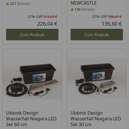
NEWCASTLE
227
Münzen
136
Münzen
-27%
UVP
313,09 €
-27%
UVP
186,61 €
Rabatt in Prozent
Ursprünglicher Preis
Rab
Urs
226,04 €
135,60 €
Aktueller Preis
Akt
Zum Produkt
Zum Produkt
Ubbink Design
Ubbink Design
Wasserfall Niagara LED
Wasserfall Niagara LED
Set 60 cm
Set 30 cm