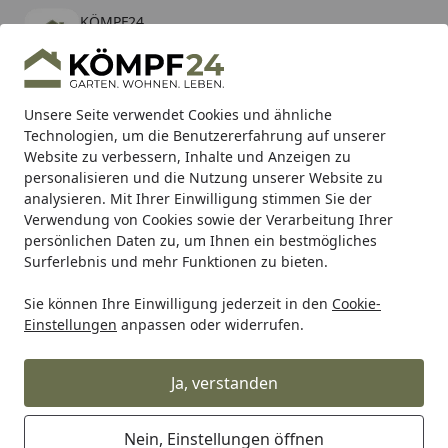
KÖMPF24
Öffnen
Banner schließen
KÖMPF24
kostenlos - Im App Store
Alle Produkte
Mein Konto
Wunschl
Eink
Unsere Seite verwendet Cookies und ähnliche
Technologien, um die Benutzererfahrung auf unserer
Hotline
4,81
/ 5
Suchen
Website zu verbessern, Inhalte und Anzeigen zu
personalisieren und die Nutzung unserer Website zu
analysieren. Mit Ihrer Einwilligung stimmen Sie der
Karibu Pools inkl. gratis Sandfilteranlage & Pool-
Verwendung von Cookies sowie der Verarbeitung Ihrer
Starterset (Gesamtwert bis 468,99€)
persönlichen Daten zu, um Ihnen ein bestmögliches
Surferlebnis und mehr Funktionen zu bieten.
Garten
Brunnen & Wasserspiele
Gartenbrunnen & Zim
Sie können Ihre Einwilligung jederzeit in den
Cookie-
Startseite
Einstellungen
anpassen oder widerrufen.
Gartenbrunnen & Zimmerbrunnen
Ja, verstanden
Ihre Artikelübersicht
Nein, Einstellungen öffnen