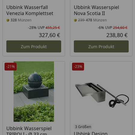
Ubbink Wasserfall
Ubbink Wasserspiel
Venezia Komplettset
Nova Scotia II
328
Münzen
239
478
Münzen
-28%
UVP
455,25 €
-6%
UVP
254,60 €
Rabatt in Prozent
Ursprünglicher Preis
Rab
Urs
327,60 €
238,80 €
Aktueller Preis
Akt
Zum Produkt
Zum Produkt
-21%
-23%
3 Größen
Ubbink Wasserspiel
Ubbink Design
TRIPOLI - Ø 33 cm