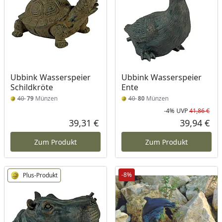
Ubbink Wasserspeier
Ubbink Wasserspeier
Schildkröte
Ente
40
79
Münzen
40
80
Münzen
-4%
UVP
41,86 €
Rab
Urs
39,31 €
39,94 €
Aktueller Preis
Akt
Zum Produkt
Zum Produkt
-8%
Plus-Produkt