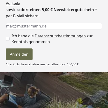
Vorteile
sowie
sofort einen 5,00 € Newslettergutschein
*
per E-Mail sichern:
Keine Eingabe erforderlich
Eingabe erforderlich
E-Mail *
Ich habe die
Datenschutzbestimmungen
zur
Kenntnis genommen
Anmelden
*Der Gutschein gilt ab einem Bestellwert von 100,00 €
Trusted Shops
4,81
/ 5