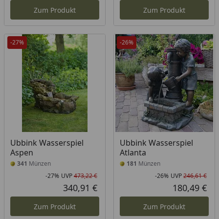
Zum Produkt
Zum Produkt
-27%
-26%
Ubbink Wasserspiel
Ubbink Wasserspiel
Aspen
Atlanta
341
Münzen
181
Münzen
-27%
UVP
473,22 €
-26%
UVP
246,61 €
Rabatt in Prozent
Ursprünglicher Preis
Rab
Urs
340,91 €
180,49 €
Aktueller Preis
Akt
Zum Produkt
Zum Produkt