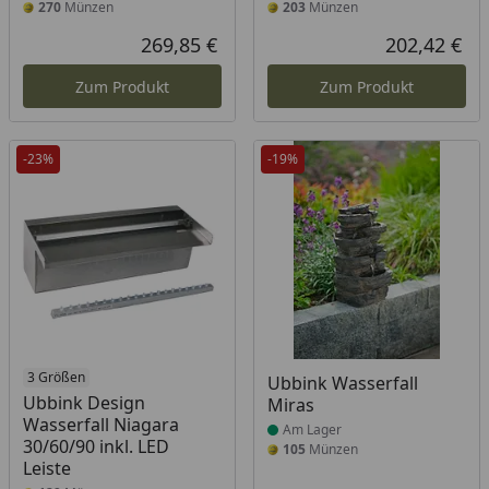
270
Münzen
203
Münzen
269,85 €
202,42 €
Aktueller Preis
Akt
Zum Produkt
Zum Produkt
-23%
-19%
3 Größen
Produkt am Lager
Ubbink Wasserfall
Ubbink Design
Miras
Wasserfall Niagara
Am Lager
30/60/90 inkl. LED
105
Münzen
Leiste