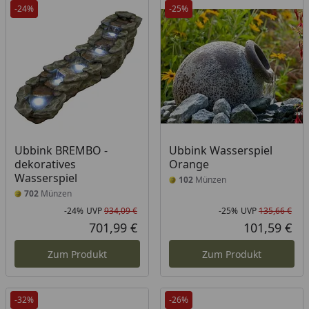
-24%
-25%
Ubbink BREMBO -
Ubbink Wasserspiel
dekoratives
Orange
Wasserspiel
102
Münzen
702
Münzen
-24%
UVP
934,09 €
-25%
UVP
135,66 €
Rabatt in Prozent
Ursprünglicher Preis
Rab
Urs
701,99 €
101,59 €
Aktueller Preis
Akt
Zum Produkt
Zum Produkt
-32%
-26%