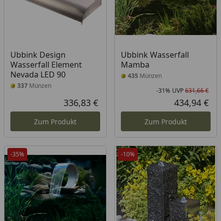
Ubbink Design
Ubbink Wasserfall
Wasserfall Element
Mamba
Nevada LED 90
435
Münzen
337
Münzen
-31%
UVP
631,66 €
Rab
Urs
336,83 €
434,94 €
Aktueller Preis
Akt
Zum Produkt
Zum Produkt
-35%
-10%