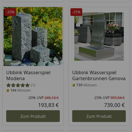
-20%
-25%
Ubbink Wasserspiel
Ubbink Wasserspiel
Modena
Gartenbrunnen Genova
(1)
739
Münzen
194
Münzen
-20%
UVP
245,13 €
-25%
UVP
997,94 €
Rabatt in Prozent
Ursprünglicher Preis
Rab
Urs
193,83 €
739,00 €
Aktueller Preis
Akt
Zum Produkt
Zum Produkt