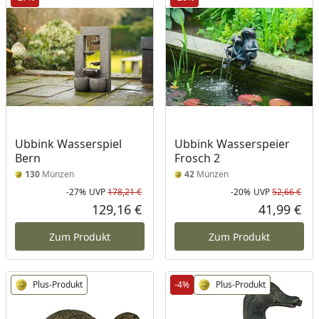
Ubbink Wasserspiel
Ubbink Wasserspeier
Bern
Frosch 2
130
Münzen
42
Münzen
-27%
UVP
178,21 €
-20%
UVP
52,66 €
Rabatt in Prozent
Ursprünglicher Preis
Rab
Urs
129,16 €
41,99 €
Aktueller Preis
Akt
Zum Produkt
Zum Produkt
Plus-Produkt
-4%
Plus-Produkt