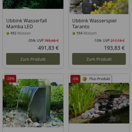
Ubbink Wasserfall
Ubbink Wasserspiel
Mamba LED
Taranto
492
Münzen
194
Münzen
-35%
UVP
765,66 €
-10%
UVP
217,18 €
Rabatt in Prozent
Ursprünglicher Preis
Rab
Urs
491,83 €
193,83 €
Aktueller Preis
Akt
Zum Produkt
Zum Produkt
-28%
-6%
Plus-Produkt