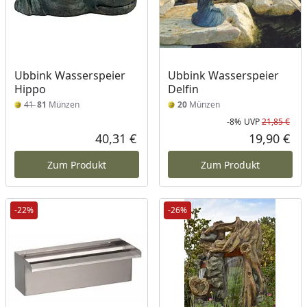
Ubbink Wasserspeier
Ubbink Wasserspeier
Hippo
Delfin
41
81
Münzen
20
Münzen
-8%
UVP
21,85 €
Rab
Urs
40,31 €
19,90 €
Aktueller Preis
Akt
Zum Produkt
Zum Produkt
-22%
-26%