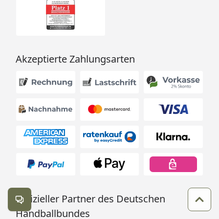
Akzeptierte Zahlungsarten
Offizieller Partner des Deutschen
Kontakt öffnen
Zum 
Handballbundes