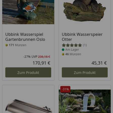
Produkt am Lager
Ubbink Wasserspiel
Ubbink Wasserspeier
Gartenbrunnen Oslo
Otter
171
Münzen
(1)
Am Lager
46
Münzen
-27%
UVP
236,16 €
Rabatt in Prozent
Ursprünglicher Preis
170,91 €
45,31 €
Aktueller Preis
Akt
Zum Produkt
Zum Produkt
-31%