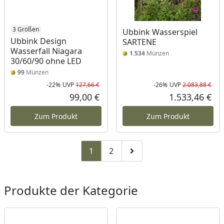
3 Größen
Ubbink Wasserspiel
Ubbink Design
SARTENE
Wasserfall Niagara
1.534
Münzen
30/60/90 ohne LED
99
Münzen
-22%
UVP
127,66 €
-26%
UVP
2.083,88 €
Rabatt in Prozent
Ursprünglicher Preis
Rab
Urs
99,00 €
1.533,46 €
Aktueller Preis
Akt
Zum Produkt
Zum Produkt
1
2
Zu Seite 2
Zur nächsten Seite
Produkte der Kategorie