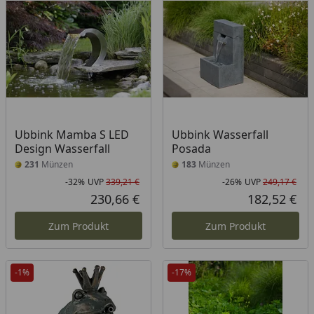
Ubbink Mamba S LED
Ubbink Wasserfall
Design Wasserfall
Posada
231
Münzen
183
Münzen
-32%
UVP
339,21 €
-26%
UVP
249,17 €
Rabatt in Prozent
Ursprünglicher Preis
Rab
Urs
230,66 €
182,52 €
Aktueller Preis
Akt
Zum Produkt
Zum Produkt
-1%
-17%