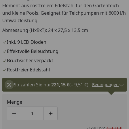
Element aus rostfreiem Edelstahl für den Gartenteich
und kleine Pools. Geeignet für Teichpumpen mit 6000 l/h
Umwälzleistung.
Abmessung (HxBxT): 24 x 27,5 x 13,5 cm
Inkl. 9 LED Dioden
Effektvolle Beleuchtung
Bruchsicher verpackt
Rostfreier Edelstahl
So zahlen Sie nur
221,15 €
(– 9,51 €)
Bedingungen
Menge
Produktmenge um eins verringern
Produktmenge manuell eingeben
Produktmenge um eins erhöhen
-32%
UVP
339,21 €