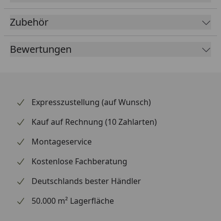
Umwälzleistung.
Zubehör
Abm. Wasserfall
24 x 27,5 x 13,5 cm
(HxBxT)
Bewertungen
Abm. Verpackung
34 x 39 x 28 cm
(HxBxT)
Material
Rostfreier Edelstahl INOX
Expresszustellung (auf Wunsch)
316 L
Kauf auf Rechnung (10 Zahlarten)
Anschluss
1"
Montageservice
Beleuchtung
9 LEDs, warmweiß, 35
Lumen, EEK A+, 1W
Kostenlose Fachberatung
Trafo
12 VAC/3,25VA
Deutschlands bester Händler
Leistungsaufnahme
2,5 WATT
50.000 m² Lagerfläche
Nennspannung
230 VAC/50 Hz