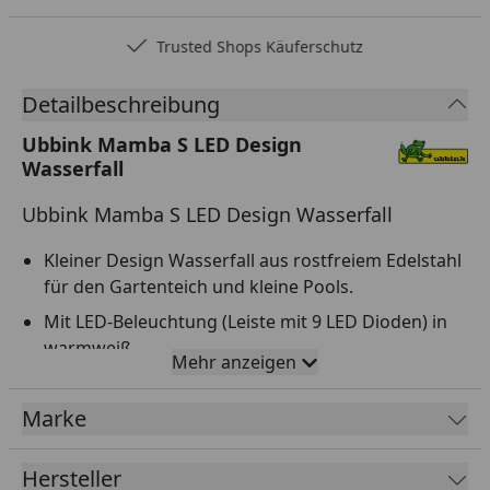
Trusted Shops Käuferschutz
Detailbeschreibung
Ubbink Mamba S LED Design
Wasserfall
Ubbink Mamba S LED Design Wasserfall
Kleiner Design Wasserfall aus rostfreiem Edelstahl
für den Gartenteich und kleine Pools.
Mit LED-Beleuchtung (Leiste mit 9 LED Dioden) in
warmweiß.
Mehr anzeigen
Modernes und dekoratives Element aus
hochwertigem rostfreien Edelstahl INOX 316 L.
Marke
Inkl. Anschlussmaterial und 12 V Sicherheitstrafo.
Hersteller
Geeignet für Teichpumpen mit 6000 l/h