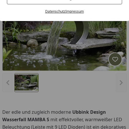
Datenschutz
Impressum
Produk
Vorheriges Bild anzeigen
Näc
Der edle und zugleich moderne
Ubbink
Design
Wasserfall MAMBA S
mit effektvoller, warmweißer LED
Beleuchtung (Leiste mit 9 LED Dioden) ist ein dekoratives