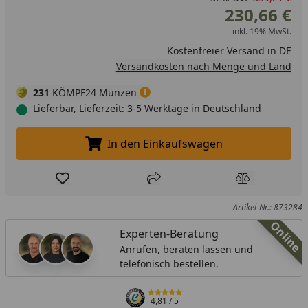
230,66 €
inkl. 19% MwSt.
Kostenfreier Versand in DE
Versandkosten nach Menge und Land
231
KÖMPF24 Münzen
Lieferbar, Lieferzeit: 3-5 Werktage in Deutschland
In den Einkaufswagen
In den Einkaufswagen legen
Produkt zur Wunschliste hinzufügen
Teilen
Produkt Ver
Artikel-Nr.: 873284
Online
Experten-Beratung
Anrufen, beraten lassen und
telefonisch bestellen.
4,81
/ 5