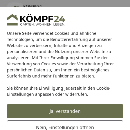
KÖMPF24
Öffnen
Banner schließen
KÖMPF24
kostenlos - Im App Store
Alle Produkte
Mein Konto
Wunschl
Eink
Unsere Seite verwendet Cookies und ähnliche
Technologien, um die Benutzererfahrung auf unserer
Hotline
4,81
/ 5
Suchen
Website zu verbessern, Inhalte und Anzeigen zu
personalisieren und die Nutzung unserer Website zu
analysieren. Mit Ihrer Einwilligung stimmen Sie der
Karibu Pools inkl. gratis Sandfilteranlage & Pool-
Verwendung von Cookies sowie der Verarbeitung Ihrer
Starterset (Gesamtwert bis 468,99€)
persönlichen Daten zu, um Ihnen ein bestmögliches
Surferlebnis und mehr Funktionen zu bieten.
Sie können Ihre Einwilligung jederzeit in den
Cookie-
Alles für den Garten
Brunnen & Wasserspiele
Gartenbr
Einstellungen
anpassen oder widerrufen.
Startseite
Ubbink Mamba S LED Design
Wasserfall
Ja, verstanden
Nein, Einstellungen öffnen