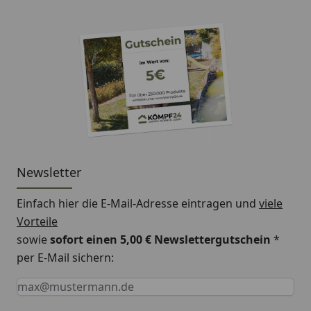
Kabellänge
5 m
Empfohlene Pumpenleistung:
Teich
6000-12000 l/h
Pool
0,8 bar / 4,6 - 9 m³/h
Newsletter
Einfach hier die E-Mail-Adresse eintragen und
viele
Vorteile
sowie
sofort einen 5,00 € Newslettergutschein
*
per E-Mail sichern:
Keine Eingabe erforderlich
Eingabe erforderlich
E-Mail *