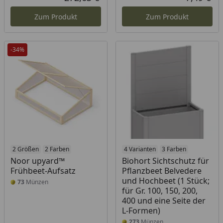
Aktueller Preis
Akt
Zum Produkt
Zum Produkt
-34%
2 Größen
2 Farben
4 Varianten
3 Farben
Noor upyard™
Biohort Sichtschutz für
Frühbeet-Aufsatz
Pflanzbeet Belvedere
und Hochbeet (1 Stück;
73
Münzen
für Gr. 100, 150, 200,
400 und eine Seite der
L-Formen)
273
Münzen