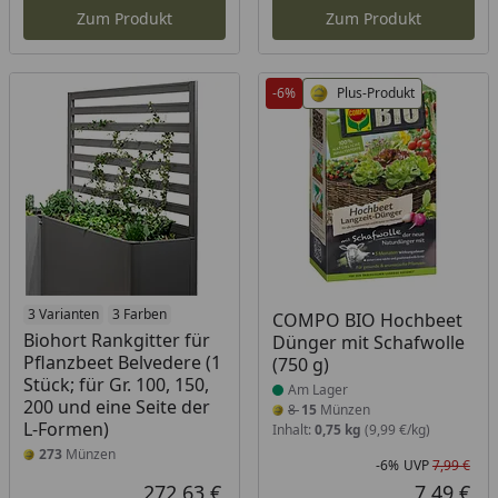
Zum Produkt
Zum Produkt
-6%
Plus-Produkt
3 Varianten
3 Farben
Produkt am Lager
COMPO BIO Hochbeet
Biohort Rankgitter für
Dünger mit Schafwolle
Pflanzbeet Belvedere (1
(750 g)
Stück; für Gr. 100, 150,
Am Lager
200 und eine Seite der
8
15
Münzen
L-Formen)
Inhalt:
0,75 kg
(9,99 €/kg)
273
Münzen
-6%
UVP
7,99 €
Rab
Urs
272,63 €
7,49 €