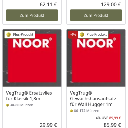
62,11 €
129,00 €
Aktueller Preis
Akt
Zum Produkt
Zum Produkt
Plus-Produkt
-4%
Plus-Produkt
VegTrug® Ersatzvlies
VegTrug®
für Klassik 1,8m
Gewächshausaufsatz
für Wall Hugger 1m
30
60
Münzen
86
172
Münzen
-4%
UVP
89,99 €
Rab
Urs
29,99 €
85,99 €