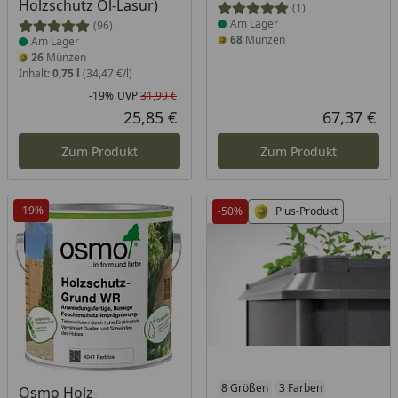
Holzschutz Öl-Lasur)
(1)
Am Lager
(96)
68
Münzen
Am Lager
26
Münzen
Inhalt:
0,75 l
(34,47 €/l)
-19%
UVP
31,99 €
Rabatt in Prozent
Ursprünglicher Preis
25,85 €
67,37 €
Aktueller Preis
Akt
Zum Produkt
Zum Produkt
-19%
-50%
Plus-Produkt
Produkt am Lager
Produkt am Lager
8 Größen
3 Farben
Osmo Holz-