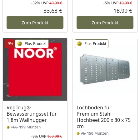
-32%
UVP
49,99 €
-5%
UVP
19,99 €
Rabatt in Prozent
Ursprünglicher Preis
Rab
Urs
33,63 €
18,99 €
Aktueller Preis
Akt
Zum Produkt
Zum Produkt
-9%
Plus-Produkt
Plus-Produkt
VegTrug®
Lochboden für
Bewässerungsset für
Premium Stahl
1,8m Wallhugger
Hochbeet 200 x 80 x 75
cm
100
199
Münzen
75
150
Münzen
-9%
UVP
109,99 €