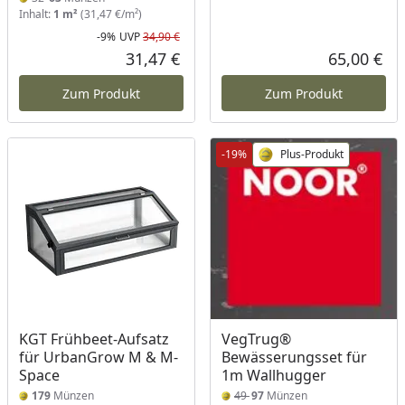
Inhalt:
1 m²
(31,47 €/m²)
-9%
UVP
34,90 €
Rabatt in Prozent
Ursprünglicher Preis
31,47 €
65,00 €
Aktueller Preis
Akt
Zum Produkt
Zum Produkt
-19%
Plus-Produkt
KGT Frühbeet-Aufsatz
VegTrug®
für UrbanGrow M & M-
Bewässerungsset für
Space
1m Wallhugger
179
Münzen
49
97
Münzen