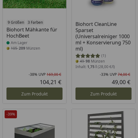
Produkt am Lager
9 Größen
3 Farben
Biohort CleanLine
Biohort Mähkante für
Sparset
HochBeet
(Universalreiniger 1000
ml + Konservierung 750
Am Lager
ml)
105
209
Münzen
(1)
49
98
Münzen
Inhalt:
1,75 l
(28,00 €/l)
-38%
UVP
169,00 €
-33%
UVP
74,00 €
Rabatt in Prozent
Ursprünglicher Preis
Rab
Urs
104,21 €
49,00 €
Aktueller Preis
Akt
Zum Produkt
Zum Produkt
-39%