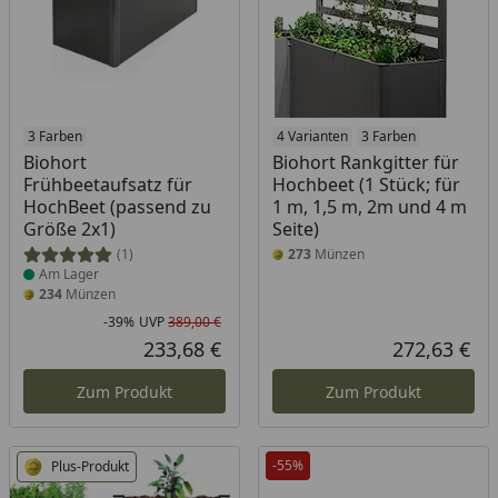
Produkt am Lager
3 Farben
4 Varianten
3 Farben
Biohort
Biohort Rankgitter für
Frühbeetaufsatz für
Hochbeet (1 Stück; für
HochBeet (passend zu
1 m, 1,5 m, 2m und 4 m
Größe 2x1)
Seite)
(1)
273
Münzen
Am Lager
234
Münzen
-39%
UVP
389,00 €
Rabatt in Prozent
Ursprünglicher Preis
233,68 €
272,63 €
Aktueller Preis
Akt
Zum Produkt
Zum Produkt
-55%
Plus-Produkt