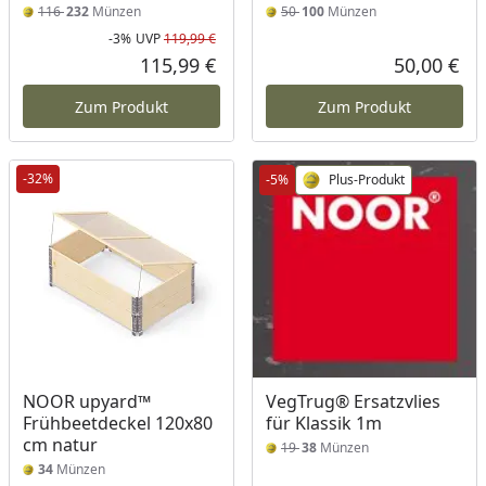
116
232
Münzen
50
100
Münzen
-3%
UVP
119,99 €
Rabatt in Prozent
Ursprünglicher Preis
115,99 €
50,00 €
Aktueller Preis
Akt
Zum Produkt
Zum Produkt
-32%
-5%
Plus-Produkt
NOOR upyard™
VegTrug® Ersatzvlies
Frühbeetdeckel 120x80
für Klassik 1m
cm natur
19
38
Münzen
34
Münzen