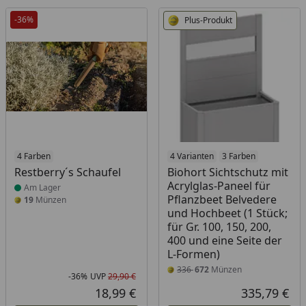
-36%
Plus-Produkt
Produkt am Lager
4 Farben
4 Varianten
3 Farben
Restberry´s Schaufel
Biohort Sichtschutz mit
Acrylglas-Paneel für
Am Lager
Pflanzbeet Belvedere
19
Münzen
und Hochbeet (1 Stück;
für Gr. 100, 150, 200,
400 und eine Seite der
L-Formen)
336
672
Münzen
-36%
UVP
29,90 €
Rabatt in Prozent
Ursprünglicher Preis
18,99 €
335,79 €
Aktueller Preis
Akt