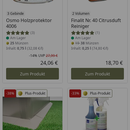
Produkt am Lager
3 Gebinde
Produkt am Lager
2 Volumen
Osmo Holzprotektor
Finalit Nr. 40 Citrusduft
4006
Reiniger
(3)
(1)
Am Lager
Am Lager
25
Münzen
19
38
Münzen
Inhalt:
0,75 l
(32,08 €/l)
Inhalt:
0,25 l
(74,80 €/l)
-14%
UVP
27,99 €
Rabatt in Prozent
Ursprünglicher Preis
24,06 €
18,70 €
Aktueller Preis
Akt
Zum Produkt
Zum Produkt
-38%
Plus-Produkt
-33%
Plus-Produkt