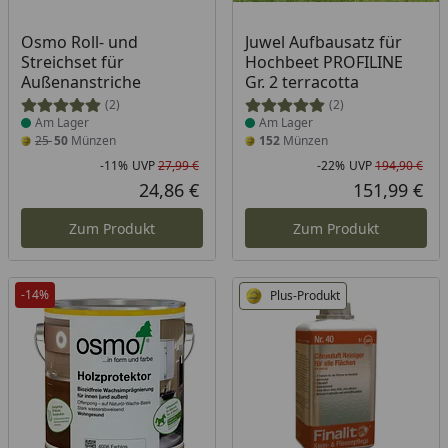
Produkt am Lager
Produkt am Lager
Osmo Roll- und
Juwel Aufbausatz für
Streichset für
Hochbeet PROFILINE
Außenanstriche
Gr. 2 terracotta
(2)
(2)
Am Lager
Am Lager
25
50
Münzen
152
Münzen
-11%
UVP
27,99 €
-22%
UVP
194,90 €
Rabatt in Prozent
Ursprünglicher Preis
Rab
Urs
24,86 €
151,99 €
Aktueller Preis
Akt
Zum Produkt
Zum Produkt
-14%
Plus-Produkt