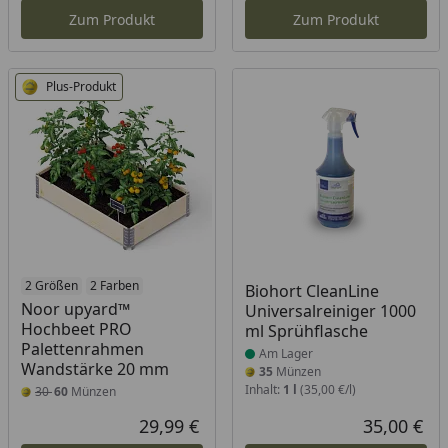
Zum Produkt
Zum Produkt
Plus-Produkt
2 Größen
2 Farben
Produkt am Lager
Biohort CleanLine
Noor upyard™
Universalreiniger 1000
Hochbeet PRO
ml Sprühflasche
Palettenrahmen
Am Lager
Wandstärke 20 mm
35
Münzen
Inhalt:
1 l
(35,00 €/l)
30
60
Münzen
29,99 €
35,00 €
Aktueller Preis
Akt