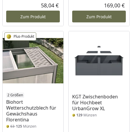
Rabatt in Prozent
Ursprünglicher Preis
58,04 €
169,00 €
Aktueller Preis
Akt
Zum Produkt
Zum Produkt
Plus-Produkt
2 Größen
KGT Zwischenboden
Biohort
für Hochbeet
Wetterschutzblech für
UrbanGrow XL
Gewächshaus
129
Münzen
Florentina
63
125
Münzen