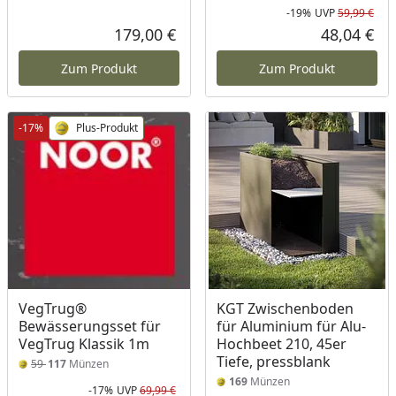
-19%
UVP
59,99 €
Rab
Urs
179,00 €
48,04 €
Aktueller Preis
Akt
Zum Produkt
Zum Produkt
-17%
Plus-Produkt
VegTrug®
KGT Zwischenboden
Bewässerungsset für
für Aluminium für Alu-
VegTrug Klassik 1m
Hochbeet 210, 45er
Tiefe, pressblank
59
117
Münzen
169
Münzen
-17%
UVP
69,99 €