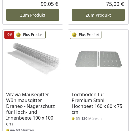
Rabatt in Prozent
Ursprünglicher Preis
99,05 €
75,00 €
Aktueller Preis
Akt
Zum Produkt
Zum Produkt
-9%
Plus-Produkt
Plus-Produkt
Vitavia Mäusegitter
Lochboden für
Wühlmausgitter
Premium Stahl
Draneo - Nagerschutz
Hochbeet 160 x 80 x 75
für Hoch- und
cm
Innenbeete 100 x 100
65
130
Münzen
cm
32
63
Münzen