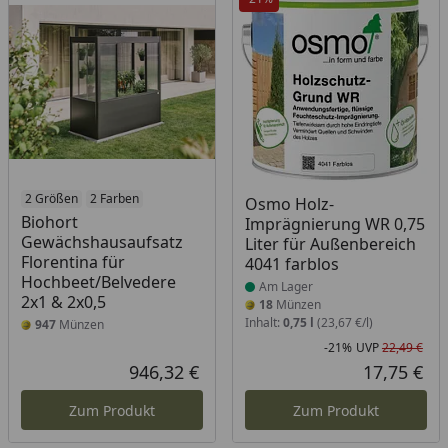
2 Größen
2 Farben
Produkt am Lager
Osmo Holz-
Biohort
Imprägnierung WR 0,75
Gewächshausaufsatz
Liter für Außenbereich
Florentina für
4041 farblos
Hochbeet/Belvedere
Am Lager
2x1 & 2x0,5
18
Münzen
Inhalt:
0,75 l
(23,67 €/l)
947
Münzen
-21%
UVP
22,49 €
Rab
Urs
946,32 €
17,75 €
Aktueller Preis
Akt
Zum Produkt
Zum Produkt