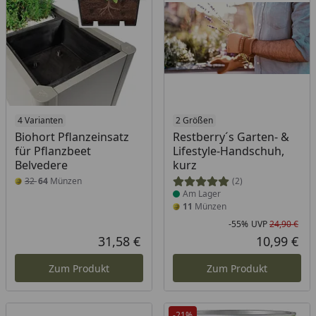
4 Varianten
Produkt am Lager
2 Größen
Biohort Pflanzeinsatz
Restberry´s Garten- &
für Pflanzbeet
Lifestyle-Handschuh,
Belvedere
kurz
32
64
Münzen
(2)
Am Lager
11
Münzen
-55%
UVP
24,90 €
Rab
Urs
31,58 €
10,99 €
Aktueller Preis
Akt
Zum Produkt
Zum Produkt
-21%