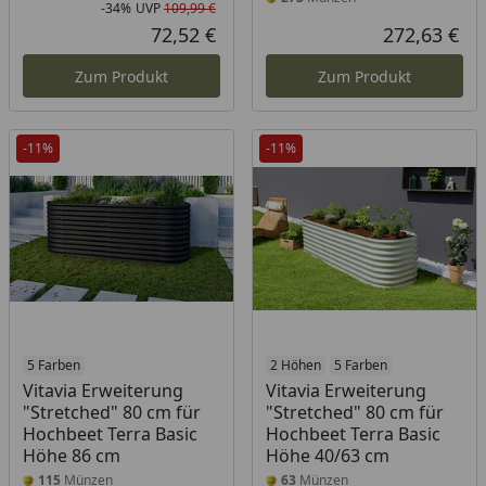
-34%
UVP
109,99 €
Rabatt in Prozent
Ursprünglicher Preis
72,52 €
272,63 €
Aktueller Preis
Akt
Zum Produkt
Zum Produkt
-11%
-11%
5 Farben
2 Höhen
5 Farben
Vitavia Erweiterung
Vitavia Erweiterung
"Stretched" 80 cm für
"Stretched" 80 cm für
Hochbeet Terra Basic
Hochbeet Terra Basic
Höhe 86 cm
Höhe 40/63 cm
115
Münzen
63
Münzen