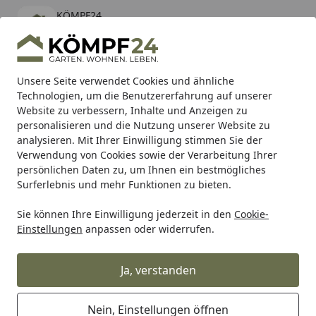
KÖMPF24
Öffnen
Banner schließen
KÖMPF24
kostenlos - Im App Store
Alle Produkte
Mein Konto
Wunschl
Eink
Unsere Seite verwendet Cookies und ähnliche
Technologien, um die Benutzererfahrung auf unserer
Hotline
4,81
/ 5
Suchen
Website zu verbessern, Inhalte und Anzeigen zu
personalisieren und die Nutzung unserer Website zu
analysieren. Mit Ihrer Einwilligung stimmen Sie der
Karibu Pools inkl. gratis Sandfilteranlage & Pool-
Verwendung von Cookies sowie der Verarbeitung Ihrer
Starterset (Gesamtwert bis 468,99€)
persönlichen Daten zu, um Ihnen ein bestmögliches
Surferlebnis und mehr Funktionen zu bieten.
Garten
Beete & Pflanzengefäße
Hochbeet
Zubehör
Sie können Ihre Einwilligung jederzeit in den
Cookie-
Startseite
Einstellungen
anpassen oder widerrufen.
Zubehör für Hochbeete
Ja, verstanden
Ihre Artikelübersicht
Nein, Einstellungen öffnen