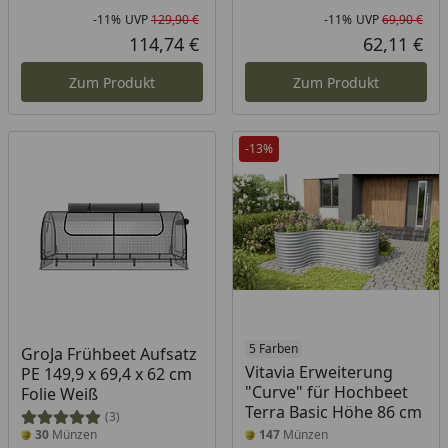
-11%
UVP
129,90 €
-11%
UVP
69,90 €
Rabatt in Prozent
Ursprünglicher Preis
Rab
Urs
114,74 €
62,11 €
Aktueller Preis
Akt
Zum Produkt
Zum Produkt
-13%
5 Farben
GroJa Frühbeet Aufsatz
Vitavia Erweiterung
PE 149,9 x 69,4 x 62 cm
"Curve" für Hochbeet
Folie Weiß
Terra Basic Höhe 86 cm
(3)
30
Münzen
147
Münzen