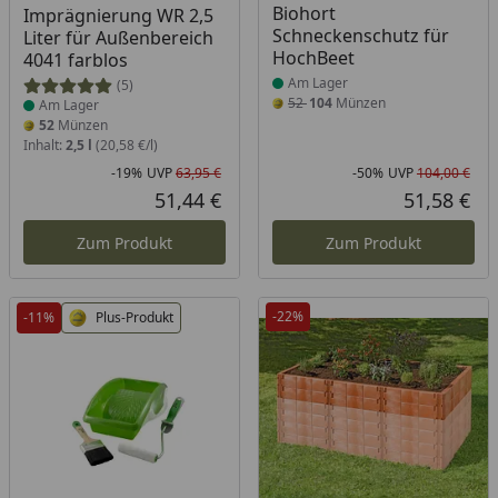
Biohort
Imprägnierung WR 2,5
Schneckenschutz für
Liter für Außenbereich
HochBeet
4041 farblos
Am Lager
(5)
52
104
Münzen
Am Lager
52
Münzen
Inhalt:
2,5 l
(20,58 €/l)
-19%
UVP
63,95 €
-50%
UVP
104,00 €
Rabatt in Prozent
Ursprünglicher Preis
Rab
Urs
51,44 €
51,58 €
Aktueller Preis
Akt
Zum Produkt
Zum Produkt
-22%
-11%
Plus-Produkt