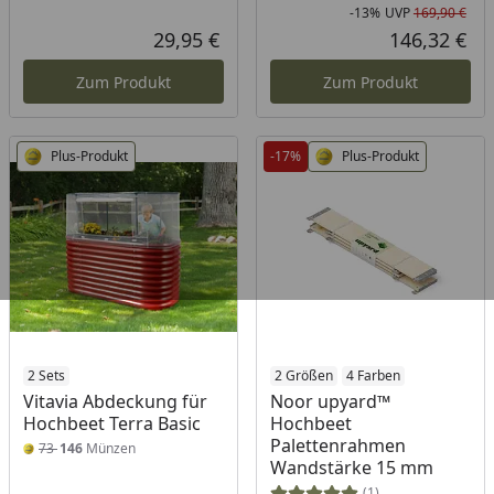
-13%
UVP
169,90 €
Rab
Urs
29,95 €
146,32 €
Aktueller Preis
Akt
Zum Produkt
Zum Produkt
Plus-Produkt
-17%
Plus-Produkt
2 Sets
2 Größen
4 Farben
Vitavia Abdeckung für
Noor upyard™
Hochbeet Terra Basic
Hochbeet
Palettenrahmen
73
146
Münzen
Wandstärke 15 mm
(1)