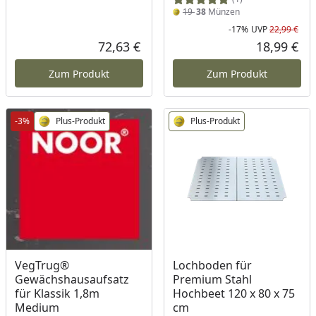
19
38
Münzen
-17%
UVP
22,99 €
Rab
Urs
72,63 €
18,99 €
Aktueller Preis
Akt
Zum Produkt
Zum Produkt
-3%
Plus-Produkt
Plus-Produkt
VegTrug®
Lochboden für
Gewächshausaufsatz
Premium Stahl
für Klassik 1,8m
Hochbeet 120 x 80 x 75
Medium
cm