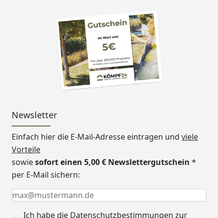
Newsletter
Einfach hier die E-Mail-Adresse eintragen und
viele
Vorteile
sowie
sofort einen 5,00 € Newslettergutschein
*
per E-Mail sichern:
Keine Eingabe erforderlich
Eingabe erforderlich
E-Mail *
Ich habe die
Datenschutzbestimmungen
zur