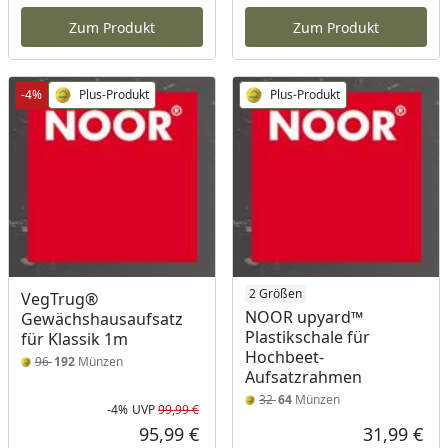
Aktueller Preis
Akt
Zum Produkt
Zum Produkt
-4%
Plus-Produkt
Plus-Produkt
2 Größen
VegTrug®
NOOR upyard™
Gewächshausaufsatz
Plastikschale für
für Klassik 1m
Hochbeet-
96
192
Münzen
Aufsatzrahmen
32
64
Münzen
-4%
UVP
99,99 €
Rabatt in Prozent
Ursprünglicher Preis
95,99 €
31,99 €
Aktueller Preis
Akt