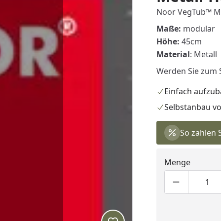
Noor VegTub™ Mo
Maße:
modular
Höhe:
45cm
Material
: Metall
Werden Sie zum S
Einfach aufzu
Selbstanbau v
So zahlen 
Menge
Produktmen
Pro