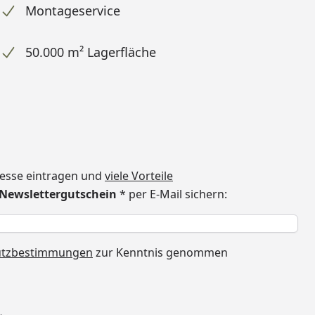
Montageservice
50.000 m² Lagerfläche
dresse eintragen und
viele Vorteile
€ Newslettergutschein
* per E-Mail sichern:
h
utzbestimmungen
zur Kenntnis genommen