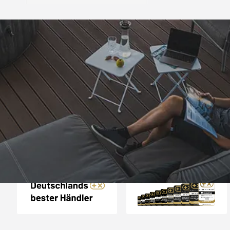
Trusted Shops
„Schnellere Lief
angekündigt. Produ
4,81
/ 5
07.08.202
25.964 Bewertungen
Auszeichnungen