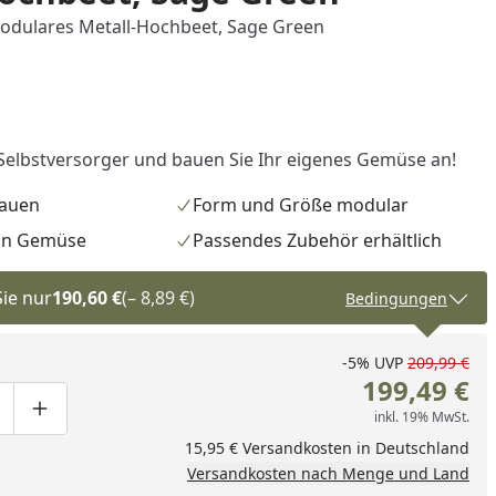
dulares Metall-Hochbeet, Sage Green
elbstversorger und bauen Sie Ihr eigenes Gemüse an!
bauen
Form und Größe modular
on Gemüse
Passendes Zubehör erhältlich
Sie nur
190,60 €
(– 8,89 €)
Bedingungen
-5%
UVP
209,99 €
199,49 €
inkl. 19% MwSt.
ge um eins verringern
duktmenge manuell eingeben
Produktmenge um eins erhöhen
15,95 € Versandkosten in Deutschland
Versandkosten nach Menge und Land