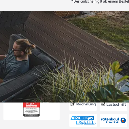
*Der Gutschein gilt ab einem Bestel
Versand
erung als
kt passt. “
6
Akzeptierte Zahlungsa