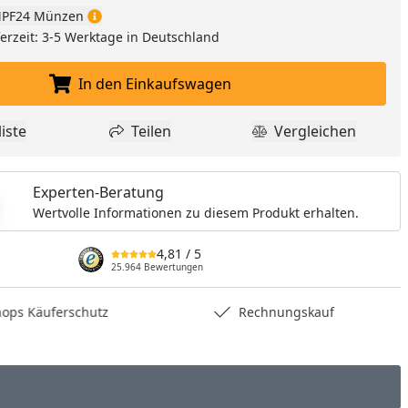
nzufügen
PF24 Münzen
eferzeit: 3-5 Werktage in Deutschland
In den Einkaufswagen
In den Einkaufswagen legen
iste
Teilen
Vergleichen
dukt zur Wunschliste hinzufügen
Teilen
Produkt Vergle
Experten-Beratung
Wertvolle Informationen zu diesem Produkt erhalten.
4,81
/ 5
25.964 Bewertungen
hops Käuferschutz
Rechnungskauf