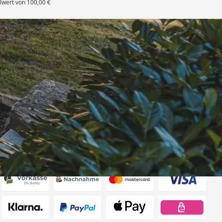
lwert von 100,00 €
rten