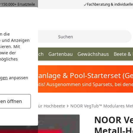
150.000+ Ersatzteile
Fachberatung & individuell
m die
Suche
e und Anzeigen
ieren. Mit
owie der
age
Terrassendach
Gartenbau
Gewächshaus
Beete &
mögliches
tis Sandfilteranlage & Pool-Starterset (
ngen
anpassen
ilter&Pflege gratis! Ausgenommen sind Sparsets, bei denen 
gen öffnen
chbeet
Zubehör für Hochbeete
NOOR VegTub™ Modulares Meta
NOOR Ve
Metall-H