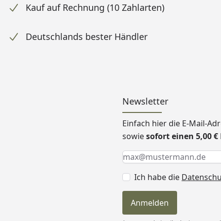
Kauf auf Rechnung (10 Zahlarten)
Deutschlands bester Händler
Newsletter
Einfach hier die E-Mail-A
sowie
sofort einen 5,00 
Keine Eingabe erforderlic
Eingabe erforderlich
E-Mail *
Ich habe die
Datensch
Anmelden