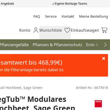
e Angebote
Eigene Montage-Teams
FAQ
Service
Kontakt
Meine Bestellung
Meine Bestellung
Konto
Wunschliste
Einkaufswagen
Mein Konto
Wunschliste
Einkaufswagen
 Pflanzengefäße
Pflanzen & Pflanzenschutz
Erde & Düng
Na
Gesamtwert bis 468,99€)
die Filteranlage bereits dabei ist.
ll-Hochbeet, Sage Green
Artikel-Nr.:
6673918
gTub™ Modulares
ochbeet, Sage Green