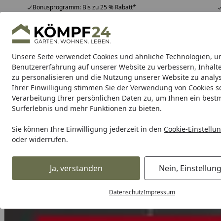
Bonusprogramm: Bis zu 25 % Rabatt*
Hotline
07051 / 9 22 22
4,81
/ 5
Mo-Fr. 8-16 Uhr
25.964 Bewertungen
Unsere Seite verwendet Cookies und ähnliche Technologien, u
Alle Produkte
Highlights
Tipps & Tricks
Alle Produkte
Benutzererfahrung auf unserer Website zu verbessern, Inhalt
zu personalisieren und die Nutzung unserer Website zu analys
Ihrer Einwilligung stimmen Sie der Verwendung von Cookies s
Garten
Gartenhaus
Gerätehaus
Carport & Gar
Verarbeitung Ihrer persönlichen Daten zu, um Ihnen ein best
Surferlebnis und mehr Funktionen zu bieten.
Karibu Pools inkl. gra
Sie können Ihre Einwilligung jederzeit in den
Cookie-Einstellu
oder widerrufen.
Dein Traumpool im Sorglos-Paket: F
Ja, verstanden
Nein, Einstellun
Alles für den Garten
Hochbeet, Pflanzkasten & mehr!
Ho
Startseite
Datenschutz
Impressum