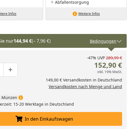
Abfallentsorgung
tere Infos
Weitere Infos
Sie nur
144,94 €
(– 7,96 €)
Bedingungen
-47%
UVP
289,99 €
152,90 €
inkl. 19% MwSt.
ge um eins verringern
duktmenge manuell eingeben
Produktmenge um eins erhöhen
149,00 € Versandkosten in Deutschland
Versandkosten nach Menge und Land
 Münzen
eferzeit: 15-20 Werktage in Deutschland
In den Einkaufswagen
In den Einkaufswagen legen