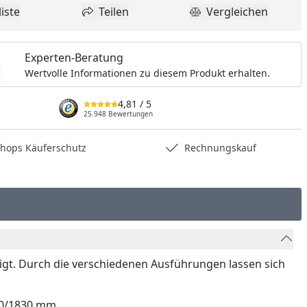
iste
Teilen
Vergleichen
dukt zur Wunschliste hinzufügen
Teilen
Produkt Vergle
Experten-Beratung
Wertvolle Informationen zu diesem Produkt erhalten.
4,81
/ 5
25.948 Bewertungen
hops Käuferschutz
Rechnungskauf
igt. Durch die verschiedenen Ausführungen lassen sich
800/1830 mm