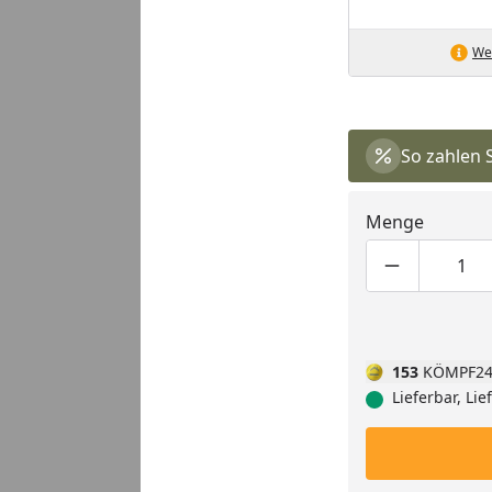
Wei
So zahlen 
Menge
Produktmen
Pro
153
KÖMPF24
Lieferbar, Li