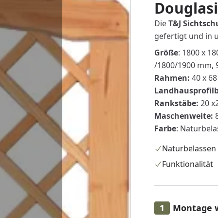
Douglasi
Die
T&J Sichtsch
gefertigt und in 
Größe
: 1800 x 1
/1800/1900 mm, 
Rahmen:
40 x 68
Landhausprofilb
Rankstäbe:
20 x
Maschenweite:
8
Farbe
: Naturbel
Naturbelassen
Funktionalität
Montage 