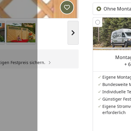
Ohne Mont
Produkt zur Wunschliste hi
Nächstes Bild anzeigen
Montag
igen Festpreis sichern.
+ 6
Youtube-Video
Eigene Monta
Bundesweite 
Individuelle 
Günstiger Fest
Eigene Stromv
erforderlich