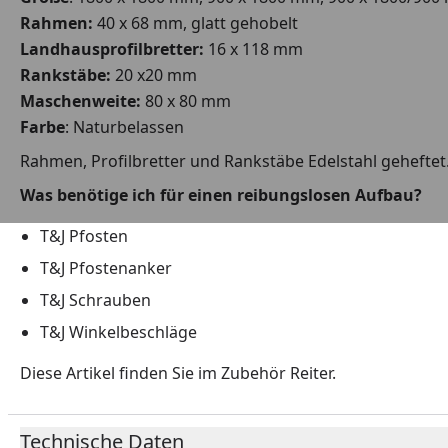
Rahmen:
40 x 68 mm, glatt gehobelt
Landhausprofilbretter:
16 x 118 mm
Rankstäbe:
20 x20 mm
Maschenweite:
80 x 80 mm
Farbe
: Naturbelassen
Rahmen, Profilbretter und Rankstäbe Edelstahl geheftet
Was benötige ich für einen reibungslosen Aufbau?
T&J Pfosten
T&J Pfostenanker
T&J Schrauben
T&J Winkelbeschläge
Diese Artikel finden Sie im Zubehör Reiter.
Technische Daten