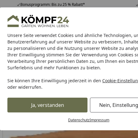
Bonusprogramm: Bis zu 25 % Rabatt*
Hotline
07051 / 9 22 22
4,81
/ 5
Mo-Fr. 8-16 Uhr
25.948 Bewertungen
Unsere Seite verwendet Cookies und ähnliche Technologien, u
Alle Produkte
Highlights
Tipps & Tricks
Alle Produkte
Benutzererfahrung auf unserer Website zu verbessern, Inhalt
zu personalisieren und die Nutzung unserer Website zu analys
Ihrer Einwilligung stimmen Sie der Verwendung von Cookies s
Garten
Gartenhaus
Gerätehaus
Carport & Gar
Verarbeitung Ihrer persönlichen Daten zu, um Ihnen ein best
Surferlebnis und mehr Funktionen zu bieten.
Karibu Pools inkl. gra
Sie können Ihre Einwilligung jederzeit in den
Cookie-Einstellu
oder widerrufen.
Dein Traumpool im Sorglos-Paket: F
Ja, verstanden
Nein, Einstellun
Alles für den Garten
Hochbeet, Pflanzkasten & mehr!
Ra
Startseite
T&J CLASSICO Rankgitter Krone Douglasie 600 x 1800/1830
Datenschutz
Impressum