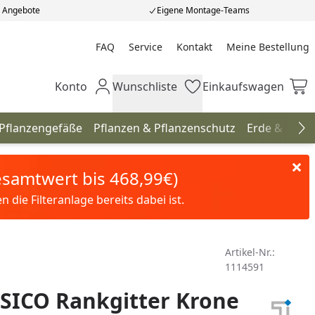
e Angebote
Eigene Montage-Teams
FAQ
Service
Kontakt
Meine Bestellung
Meine Bestellung
Konto
Wunschliste
Einkaufswagen
Mein Konto
Wunschliste
Einkaufswagen
 Pflanzengefäße
Pflanzen & Pflanzenschutz
Erde & Düng
Na
Gesamtwert bis 468,99€)
die Filteranlage bereits dabei ist.
Artikel-Nr.:
1114591
SICO Rankgitter Krone