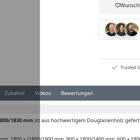
Wunschl
Pro
Deutschlands bester Händler
Trusted S
Zubehör
Videos
Bewertungen
 1800/1830 mm
ist aus hochwertigem Douglasienholz gefert
0 mm, 1800 x /1800/1900 mm, 900 x 1800/1400 mm, 600 x 1