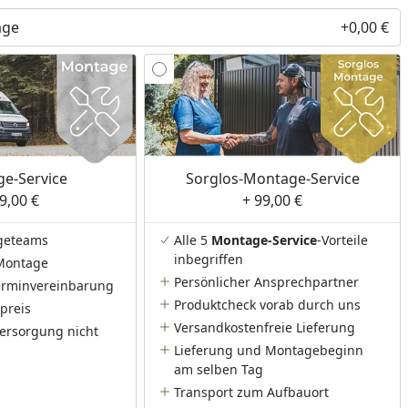
age
+0,00 €
nzufügen
e-Service
Sorglos-Montage-Service
9,00 €
+ 99,00 €
geteams
Alle 5
Montage-Service
-Vorteile
inbegriffen
Montage
Persönlicher Ansprechpartner
Terminvereinbarung
Produktcheck vorab durch uns
preis
Versandkostenfreie Lieferung
ersorgung nicht
Lieferung und Montagebeginn
am selben Tag
Transport zum Aufbauort