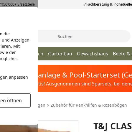
150.000+ Ersatzteile
Fachberatung & individuell
m die
Suche
e und Anzeigen
ieren. Mit
owie der
age
Terrassendach
Gartenbau
Gewächshaus
Beete &
mögliches
tis Sandfilteranlage & Pool-Starterset (
ngen
anpassen
ilter&Pflege gratis! Ausgenommen sind Sparsets, bei denen 
gen öffnen
nkhilfen & Rosenbögen
Zubehör für Rankhilfen & Rosenbögen
 mm
T&J CLAS