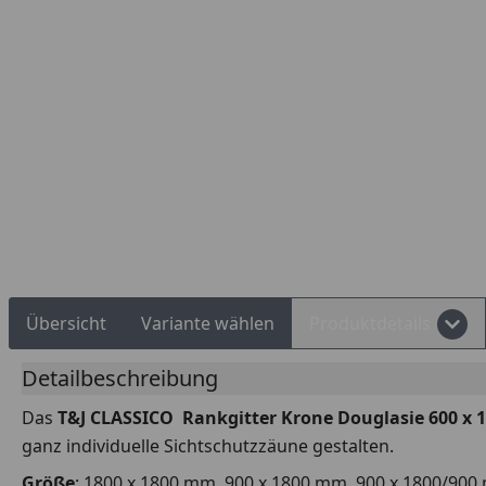
Rechnungskauf
Montageservice
Übersicht
Variante wählen
Produktdetails
Detailbeschreibung
Das
T&J CLASSICO Rankgitter Krone Douglasie 600 x
ganz individuelle Sichtschutzzäune gestalten.
Größe
: 1800 x 1800 mm, 900 x 1800 mm, 900 x 1800/90