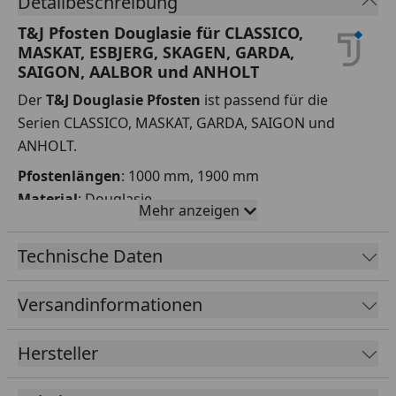
Detailbeschreibung
T&J Pfosten Douglasie für CLASSICO,
MASKAT, ESBJERG, SKAGEN, GARDA,
SAIGON, AALBOR und ANHOLT
Der
T&J Douglasie Pfosten
ist passend für die
Serien CLASSICO, MASKAT, GARDA, SAIGON und
ANHOLT.
Pfostenlängen
: 1000 mm, 1900 mm
Material
: Douglasie
Mehr anzeigen
Fertigung
:
Technische Daten
Der Pfosten ist aus hochwertigem Douglasienholz
gefertigt. Er besitzt einen gerundeten Kopf.
Versandinformationen
Hersteller