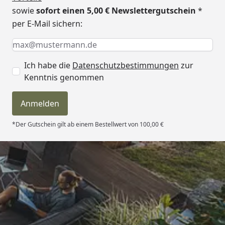
sowie
sofort einen 5,00 € Newslettergutschein
*
per E-Mail sichern:
Keine Eingabe erforderlich
Eingabe erforderlich
E-Mail *
Ich habe die
Datenschutzbestimmungen
zur
Kenntnis genommen
Anmelden
*Der Gutschein gilt ab einem Bestellwert von 100,00 €
Trusted Shops
4,81
/ 5