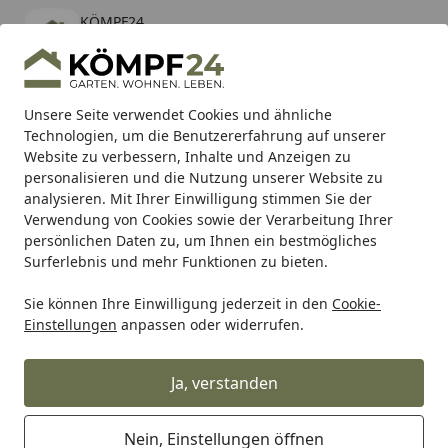
KÖMPF24
Öffnen
Banner schließen
KÖMPF24
kostenlos - Im App Store
Alle Produkte
Mein Konto
Wunschl
Eink
Unsere Seite verwendet Cookies und ähnliche
Technologien, um die Benutzererfahrung auf unserer
Hotline
4,81
/ 5
Suchen
Website zu verbessern, Inhalte und Anzeigen zu
personalisieren und die Nutzung unserer Website zu
analysieren. Mit Ihrer Einwilligung stimmen Sie der
Karibu Pools inkl. gratis Sandfilteranlage & Pool-
Verwendung von Cookies sowie der Verarbeitung Ihrer
Starterset (Gesamtwert bis 468,99€)
persönlichen Daten zu, um Ihnen ein bestmögliches
Surferlebnis und mehr Funktionen zu bieten.
Sie können Ihre Einwilligung jederzeit in den
Cookie-
Alles für den Garten
Hochbeet, Pflanzkasten & mehr!
Ra
Einstellungen
anpassen oder widerrufen.
Startseite
T&J Pfosten Douglasie für CLASSICO,
MASKAT, ESBJERG, SKAGEN, GARDA,
Ja, verstanden
SAIGON, AALBOR und ANHOLT
Nein, Einstellungen öffnen