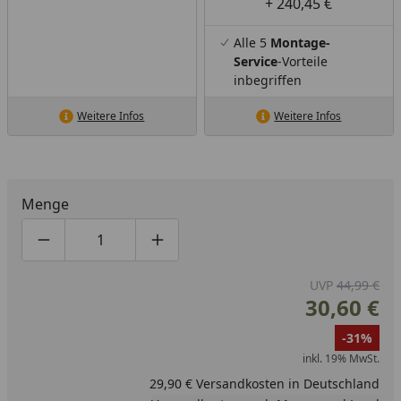
+ 240,45 €
Alle 5
Montage-
Service
-Vorteile
inbegriffen
Weitere Infos
Weitere Infos
Menge
Produktmenge um eins verringern
Produktmenge manuell eingeben
Produktmenge um eins erhöhen
UVP
44,99 €
30,60 €
-31%
inkl. 19% MwSt.
29,90 € Versandkosten in Deutschland