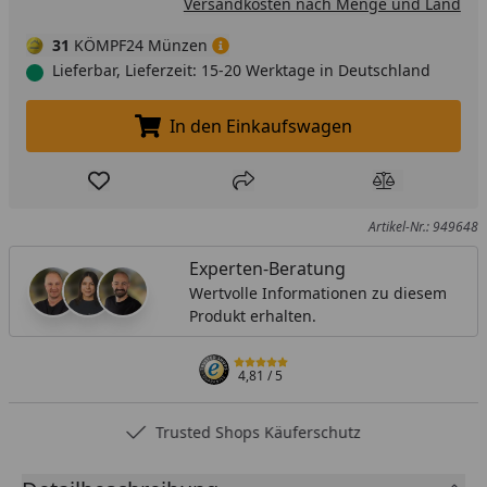
Versandkosten nach Menge und Land
31
KÖMPF24 Münzen
Lieferbar, Lieferzeit: 15-20 Werktage in Deutschland
In den Einkaufswagen
In den Einkaufswagen legen
Produkt zur Wunschliste hinzufügen
Teilen
Produkt Ver
Artikel-Nr.: 949648
Experten-Beratung
Wertvolle Informationen zu diesem
Produkt erhalten.
4,81
/ 5
Trusted Shops Käuferschutz