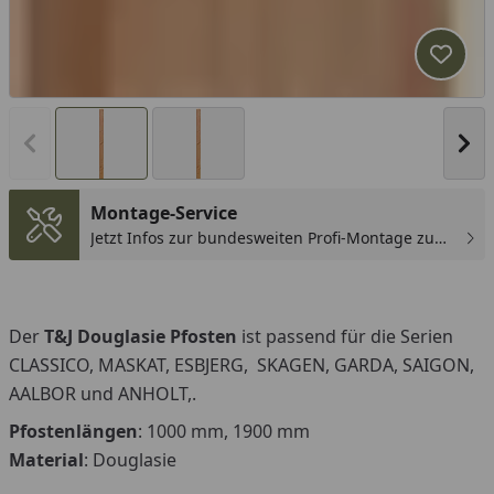
Produk
Vorheriges Bild anzeigen
Näc
Montage-Service
Jetzt Infos zur bundesweiten Profi-Montage zum
günstigen Festpreis sichern.
Der
T&J Douglasie Pfosten
ist passend für die Serien
CLASSICO, MASKAT, ESBJERG, SKAGEN, GARDA, SAIGON,
AALBOR und ANHOLT,.
Pfostenlängen
: 1000 mm, 1900 mm
Material
: Douglasie