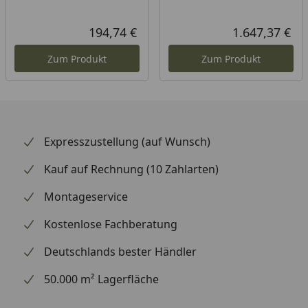
Fläche
30,91 m²
194,74 €
1.647,37 €
Aktueller Preis
Akt
umbauter Raum
76,82 m³
Zum Produkt
Zum Produkt
Anzahl PKW
2
Stellplätze
Inklusive
Befestigungsmaterial (inkl.
Pfosten, ohne Beton),
Expresszustellung (auf Wunsch)
Kopfbänder,
Kauf auf Rechnung (10 Zahlarten)
Aufbauanleitung
Montageservice
Dachrinnenbedarf
Kunststoff Dachrinnenset
Kostenlose Fachberatung
mit Fallrohren oder Metall
Dachrinnenset
Deutschlands bester Händler
(optional erhältlich - siehe
50.000 m² Lagerfläche
Reiter "Zubehör")