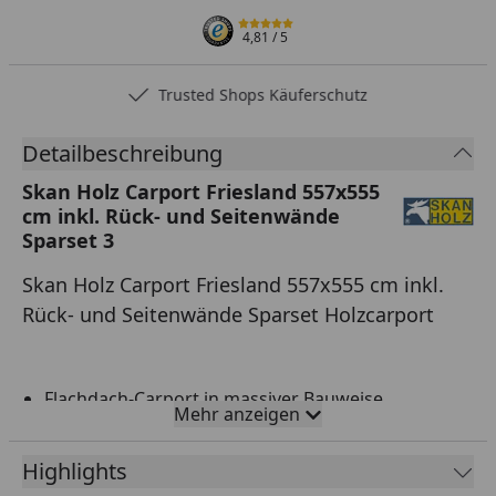
4,81
/ 5
Trusted Shops Käuferschutz
Detailbeschreibung
Skan Holz Carport Friesland 557x555
cm inkl. Rück- und Seitenwände
Sparset 3
Skan Holz Carport Friesland 557x555 cm inkl.
Rück- und Seitenwände Sparset Holzcarport
Flachdach-Carport in massiver Bauweise
Mehr anzeigen
Überdachte Fläche: 557 cm x 555 cm
Highlights
Pfosten: 11,5 cm x 11,5 cm