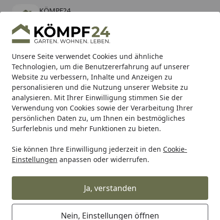
KÖMPF24
Öffnen
Banner schließen
KÖMPF24
kostenlos - Im App Store
Alle Produkte
Mein Konto
Wunschl
Eink
Unsere Seite verwendet Cookies und ähnliche
Technologien, um die Benutzererfahrung auf unserer
Hotline
4,81
/ 5
Suchen
Website zu verbessern, Inhalte und Anzeigen zu
personalisieren und die Nutzung unserer Website zu
analysieren. Mit Ihrer Einwilligung stimmen Sie der
Karibu Pools inkl. gratis Sandfilteranlage & Pool-
Verwendung von Cookies sowie der Verarbeitung Ihrer
Starterset (Gesamtwert bis 468,99€)
persönlichen Daten zu, um Ihnen ein bestmögliches
Surferlebnis und mehr Funktionen zu bieten.
Sie können Ihre Einwilligung jederzeit in den
Cookie-
Alles für den Garten
Carport & Garage
Carports
Doppe
Einstellungen
anpassen oder widerrufen.
Startseite
Skan Holz Carport Friesland
557x555 cm inkl. Rück- und
Ja, verstanden
Seitenwände Sparset 3
Nein, Einstellungen öffnen