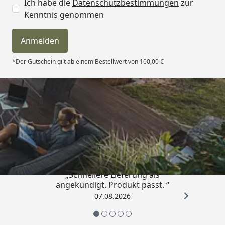
Ich habe die
Datenschutzbestimmungen
zur
Garantie. (
Garantiebestimmungen
)
Kenntnis genommen
Hinweis: Die Abbildungen zeigen ggf. Zubehör,
Anmelden
welches nicht im Lieferumfang enthalten ist.
*Der Gutschein gilt ab einem Bestellwert von 100,00 €
Trusted Shops
4,81
/ 5
„Schnellere Lieferung als
angekündigt. Produkt passt. “
07.08.2026