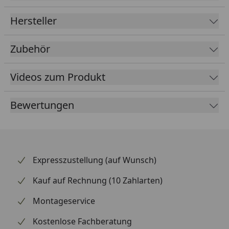
Hersteller
Rinnenbreite
125 mm
Fallrohrdurchmesser
60 mm
Zubehör
Material
Kunststoff
Videos zum Produkt
Farbe
Braun
Weiß
Bewertungen
Anthrazit
Lieferumfang
Rinnenrohre
2 Fallrohre
Kunststoffhalter
Expresszustellung (auf Wunsch)
Montagematerial
Kauf auf Rechnung (10 Zahlarten)
Ausführliche Montageanleitu
Montageservice
optional erhältlich
Regensammler mit
(siehe Reiter
Überlaufstopp
Kostenlose Fachberatung
"Zubehör")
jeweils für Anschluss einer