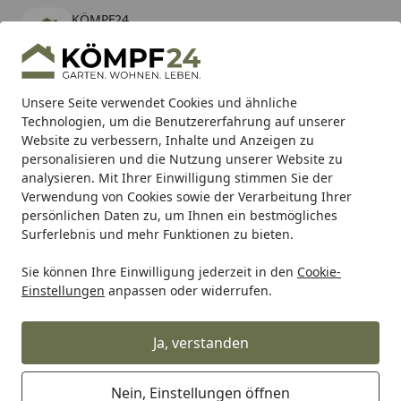
KÖMPF24
Öffnen
Banner schließen
KÖMPF24
kostenlos - Im App Store
Alle Produkte
Mein Konto
Wunschl
Eink
Unsere Seite verwendet Cookies und ähnliche
Technologien, um die Benutzererfahrung auf unserer
Hotline
4,81
/ 5
Suchen
Website zu verbessern, Inhalte und Anzeigen zu
personalisieren und die Nutzung unserer Website zu
analysieren. Mit Ihrer Einwilligung stimmen Sie der
Karibu Pools inkl. gratis Sandfilteranlage & Pool-
Verwendung von Cookies sowie der Verarbeitung Ihrer
Starterset (Gesamtwert bis 468,99€)
persönlichen Daten zu, um Ihnen ein bestmögliches
Surferlebnis und mehr Funktionen zu bieten.
Sie können Ihre Einwilligung jederzeit in den
Cookie-
Alles für den Garten
Carport & Garage
Carports
Zubeh
Einstellungen
anpassen oder widerrufen.
Startseite
Kunststoff Dachrinnenset für Skan
Holz Carport Friesland
Ja, verstanden
Nein, Einstellungen öffnen