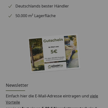
Regentonne
Deutschlands bester Händler
Wasserspeier
50.000 m² Lagerfläche
Bitte beachten Sie: Für die Montage werden
Traufbretter benötigt.
Schrauben für die Befestigung der Rinnenhalter sind
nicht im Lieferumfang enthalten.
Montageanleitung Wulstrinne Typ 300
(Rinnenbreite 125 mm)
Newsletter
Einfach hier die E-Mail-Adresse eintragen und
viele
Vorteile