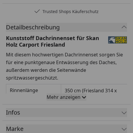
Trusted Shops Käuferschutz
Detailbeschreibung
Kunststoff Dachrinnenset für Skan
Holz Carport Friesland
Mit diesem hochwertigen Dachrinnenset sorgen Sie
für eine punktgenaue Entwässerung des Daches,
außerdem werden die Seitenwände
spritzwassergeschützt.
Rinnenlänge
350 cm (Friesland 314 x
Mehr anzeigen
555/708/860 cm)
420 cm (Friesland 397
Infos
x 555/708/860 cm)
630 cm
Marke
(Friesland 557 x 555/708/860 