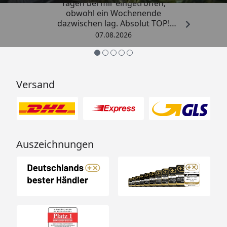
Tagen bei mir eingetroffen,
obwohl ein Wochenende
dazwischen lag. Absolut TOP!
Sicherlich nicht die letzte
07.08.2026
Bestellung. Vielen Dank und weiter
so.“
Versand
Auszeichnungen