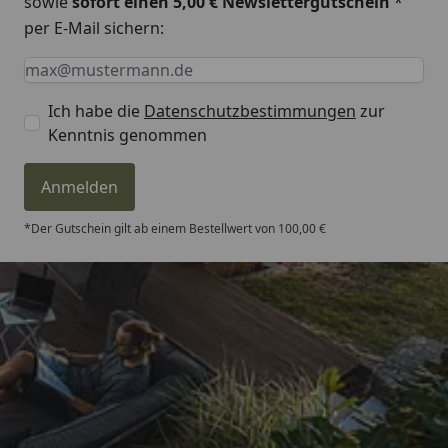
sowie
sofort einen 5,00 € Newslettergutschein
*
per E-Mail sichern:
Keine Eingabe erforderlich
Eingabe erforderlich
E-Mail *
Ich habe die
Datenschutzbestimmungen
zur
Kenntnis genommen
Anmelden
*Der Gutschein gilt ab einem Bestellwert von 100,00 €
Trusted Shops
4,81
/ 5
„Die Bestellung ist innerhalb von 4