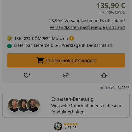
135,90 €
inkl. 19% MwSt.
23,90 € Versandkosten in Deutschland
Versandkosten nach Menge und Land
136
272
KÖMPF24 Münzen
Lieferbar, Lieferzeit: 6-8 Werktage in Deutschland
In den Einkaufswagen
In den Einkaufswagen legen
Produkt zur Wunschliste hinzufügen
Teilen
Produkt Ver
Artikel-Nr.: 140353
Experten-Beratung
Wertvolle Informationen zu diesem
Produkt erhalten.
4,81
/ 5