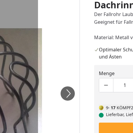
Dachrin
Der Fallrohr Lau
Geeignet für Fal
Material: Metall 
Optimaler Schu
und Ästen
Menge
Produktmen
Pro
9
17
KÖMPF2
Lieferbar, Li