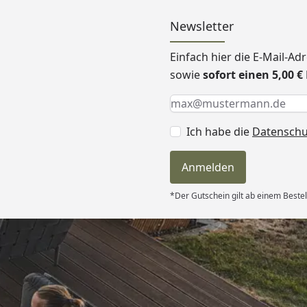
Newsletter
Einfach hier die E-Mail-A
sowie
sofort einen 5,00 
Keine Eingabe erforderlic
Eingabe erforderlich
E-Mail *
Ich habe die
Datensch
Anmelden
*Der Gutschein gilt ab einem Bestel
Versand
und sehr gute