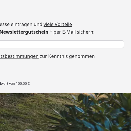
dresse eintragen und
viele Vorteile
€ Newslettergutschein
* per E-Mail sichern:
h
utzbestimmungen
zur Kenntnis genommen
lwert von 100,00 €