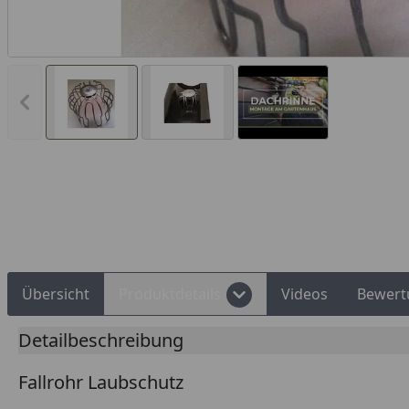
Vorheriges Bild anzeigen
Rechnungskauf
Montageservice
Übersicht
Produktdetails
Videos
Bewert
Detailbeschreibung
Fallrohr Laubschutz