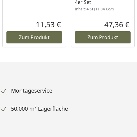
4er Set
Inhalt:
4 St
(11,84 €/St)
11,53 €
47,36 €
ueller Preis
Aktueller Preis
Akt
Zum Produkt
Zum Produkt
Montageservice
50.000 m² Lagerfläche