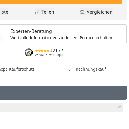
nzufügen
iste
Teilen
Vergleichen
dukt zur Wunschliste hinzufügen
Teilen
Produkt Vergle
Experten-Beratung
Wertvolle Informationen zu diesem Produkt erhalten.
4,81
/ 5
25.982 Bewertungen
hops Käuferschutz
Rechnungskauf