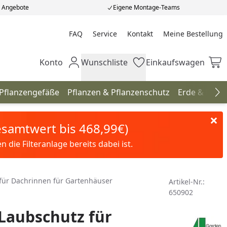
e Angebote
Eigene Montage-Teams
FAQ
Service
Kontakt
Meine Bestellung
Meine Bestellung
Konto
Wunschliste
Einkaufswagen
Mein Konto
Wunschliste
Einkaufswagen
 Pflanzengefäße
Pflanzen & Pflanzenschutz
Erde & Düng
Na
Gesamtwert bis 468,99€)
die Filteranlage bereits dabei ist.
 für Dachrinnen für Gartenhäuser
Artikel-Nr.:
650902
 Laubschutz für