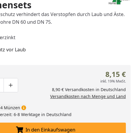
nensets
bschutz verhindert das Verstopfen durch Laub und Äste.
lrohre DN 60 und DN 75.
verzinkt
tz vor Laub
8,15 €
inkl. 19% MwSt.
ge um eins verringern
duktmenge manuell eingeben
Produktmenge um eins erhöhen
8,90 € Versandkosten in Deutschland
Versandkosten nach Menge und Land
4 Münzen
eferzeit: 6-8 Werktage in Deutschland
In den Einkaufswagen
In den Einkaufswagen legen