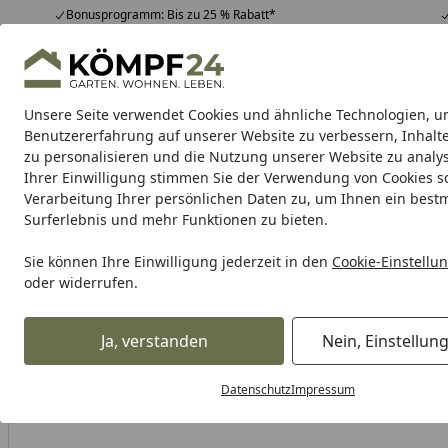
Bonusprogramm: Bis zu 25 % Rabatt*
Hotline
07051 / 9 22 22
4,81
/ 5
Mo-Fr. 8-16 Uhr
25.982 Bewertungen
Unsere Seite verwendet Cookies und ähnliche Technologien, u
Alle Produkte
Highlights
Tipps & Tricks
Alle Produkte
Benutzererfahrung auf unserer Website zu verbessern, Inhalt
zu personalisieren und die Nutzung unserer Website zu analys
Ihrer Einwilligung stimmen Sie der Verwendung von Cookies s
Garten
Gartenhaus
Gerätehaus
Carport & Gar
Verarbeitung Ihrer persönlichen Daten zu, um Ihnen ein best
Surferlebnis und mehr Funktionen zu bieten.
Karibu Pools inkl. gra
Sie können Ihre Einwilligung jederzeit in den
Cookie-Einstellu
oder widerrufen.
Dein Traumpool im Sorglos-Paket: F
Ja, verstanden
Nein, Einstellun
Alles für den Garten
Gartenhaus
Zubehör für Gartenhäu
Startseite
Fallrohr Laubschutz für Dachrinnensets
Datenschutz
Impressum