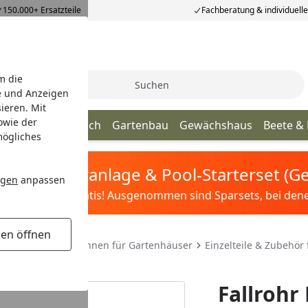
150.000+ Ersatzteile
Fachberatung & individuell
m die
Suche
e und Anzeigen
ieren. Mit
owie der
age
Terrassendach
Gartenbau
Gewächshaus
Beete &
mögliches
tis Sandfilteranlage & Pool-Starterset (
ngen
anpassen
ilter&Pflege gratis! Ausgenommen sind Sparsets, bei denen 
gen öffnen
ser & Co.
Dachrinnen für Gartenhäuser
Einzelteile & Zubehör
Fallrohr