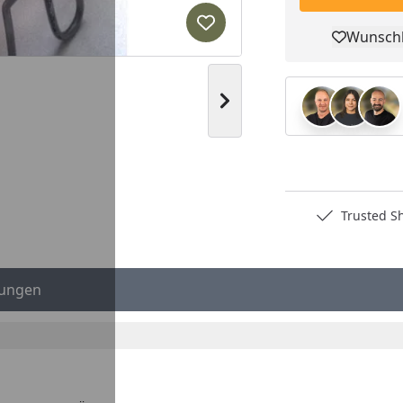
Produkt zur Wunschliste hi
Wunschl
Pro
Nächstes Bild anzeigen
Youtube-Video
Deutschlands bester Händler
Trusted S
ungen