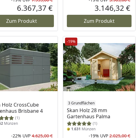
Prozent
cher Preis
Rabatt in Prozent
Ursprünglicher Preis
Rab
Urs
6.367,37 €
3.146,32 €
reis
Aktueller Preis
Akt
Zum Produkt
Zum Produkt
-19%
3 Grundflächen
 Holz CrossCube
Skan Holz 28 mm
enhaus Brisbane 4
Gartenhaus Palma
(1)
62
Münzen
(1)
1.631
Münzen
-22%
UVP
4.625,00 €
-19%
UVP
2.025,00 €