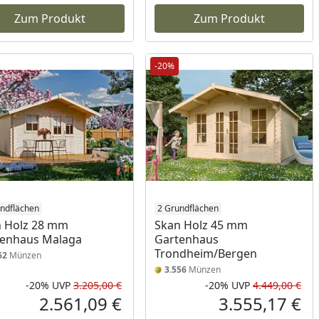
Zum Produkt
Zum Produkt
-20%
ndflächen
2 Grundflächen
 Holz 28 mm
Skan Holz 45 mm
tenhaus Malaga
Gartenhaus
Trondheim/Bergen
62
Münzen
3.556
Münzen
-20%
UVP
3.205,00 €
-20%
UVP
4.449,00 €
Prozent
cher Preis
Rabatt in Prozent
Ursprünglicher Preis
Rab
Urs
2.561,09 €
3.555,17 €
reis
Aktueller Preis
Akt