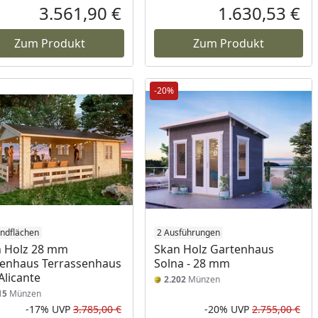
Prozent
cher Preis
Rabatt in Prozent
Ursprünglicher Preis
Rab
Urs
3.561,90 €
1.630,53 €
reis
Aktueller Preis
Akt
Zum Produkt
Zum Produkt
-20%
ndflächen
2 Ausführungen
 Holz 28 mm
Skan Holz Gartenhaus
enhaus Terrassenhaus
Solna - 28 mm
 Alicante
2.202
Münzen
15
Münzen
-17%
UVP
3.785,00 €
-20%
UVP
2.755,00 €