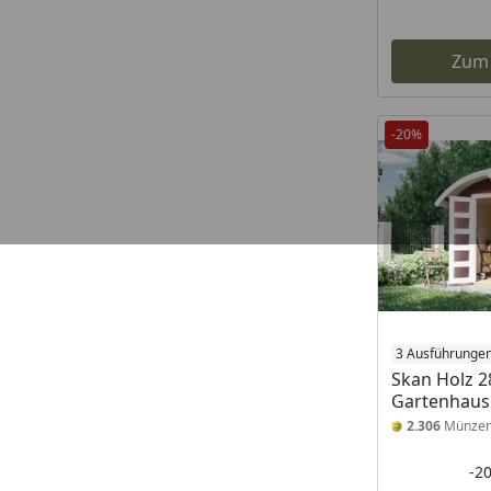
Zum
-20%
3 Ausführunge
Skan Holz 
Gartenhaus 
2.306
Münze
-2