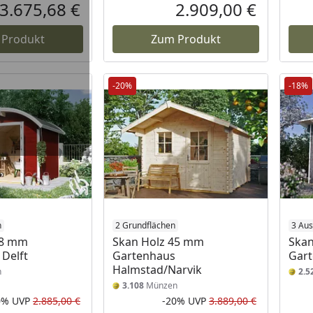
Rabatt in Prozent
Ursprünglicher Preis
Rabatt in 
Ursprüngli
3.675,68 €
2.909,00 €
Aktueller Preis
Aktueller P
 Produkt
Zum Produkt
-20%
-18%
n
2 Grundflächen
3 Au
28 mm
Skan Holz 45 mm
Skan
Delft
Gartenhaus
Gart
Halmstad/Narvik
n
2.5
3.108
Münzen
0%
UVP
2.885,00 €
-20%
UVP
3.889,00 €
Rabatt in Prozent
Ursprünglicher Preis
Rabatt in 
Ursprüngli