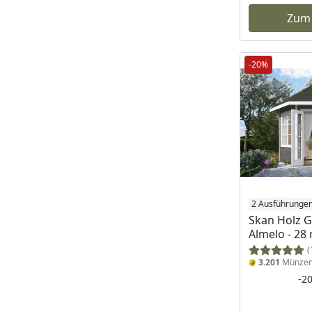
Zum
-20%
2 Ausführunge
Skan Holz 
Almelo - 2
(
3.201
Münze
-2