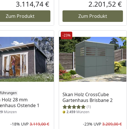
Prozent
cher Preis
Rabatt in Prozent
Ursprünglicher Preis
Rab
Urs
3.114,74 €
2.201,52 €
reis
Aktueller Preis
Akt
Zum Produkt
Zum Produkt
-23%
sführungen
Skan Holz CrossCube
 Holz 28 mm
Gartenhaus Brisbane 2
enhaus Ostende 1
(1)
29
Münzen
2.459
Münzen
-18%
UVP
3.119,00 €
-23%
UVP
3.209,00 €
Prozent
cher Preis
Rabatt in Prozent
Ursprünglicher Preis
Rab
Urs