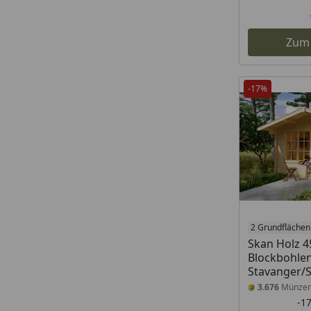
Zum
-17%
2 Grundflächen
Skan Holz 
Blockbohle
Stavanger/
3.676
Münze
-1