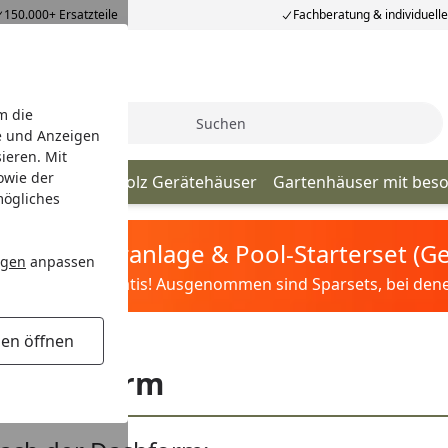
150.000+ Ersatzteile
Fachberatung & individuell
m die
Suche
e und Anzeigen
ieren. Mit
owie der
ch Dachform
Holz Gerätehäuser
Gartenhäuser mit bes
mögliches
tis Sandfilteranlage & Pool-Starterset (
ngen
anpassen
ilter&Pflege gratis! Ausgenommen sind Sparsets, bei denen 
gen öffnen
h Dachform