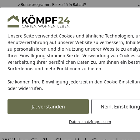
Bonusprogramm: Bis zu 25 % Rabatt*
Hotline
07051 / 9 22 22
4,81
/ 5
Mo-Fr. 8-16 Uhr
25.964 Bewertungen
Unsere Seite verwendet Cookies und ähnliche Technologien, u
Alle Produkte
Highlights
Tipps & Tricks
Alle Produkte
Benutzererfahrung auf unserer Website zu verbessern, Inhalt
zu personalisieren und die Nutzung unserer Website zu analys
Ihrer Einwilligung stimmen Sie der Verwendung von Cookies s
Skan Holz
Blockbohlenhäuser
Gartenhäuser na
Verarbeitung Ihrer persönlichen Daten zu, um Ihnen ein best
Surferlebnis und mehr Funktionen zu bieten.
Karibu Pools inkl. gra
Sie können Ihre Einwilligung jederzeit in den
Cookie-Einstellu
oder widerrufen.
Dein Traumpool im Sorglos-Paket: F
Ja, verstanden
Nein, Einstellun
Skan Holz
Gartenhäuser nach Dachform
Startseite
Skan Holz Gartenhäuser nac
Datenschutz
Impressum