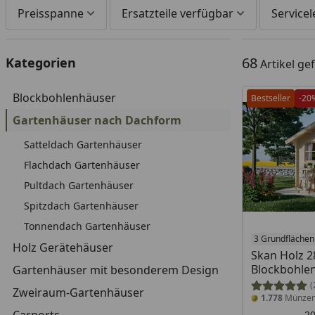
Preisspanne
Ersatzteile verfügbar
Service
68
Kategorien
Artikel g
Blockbohlenhäuser
Bestseller
-20
Gartenhäuser nach Dachform
Satteldach Gartenhäuser
Flachdach Gartenhäuser
Pultdach Gartenhäuser
Spitzdach Gartenhäuser
Tonnendach Gartenhäuser
3 Grundflächen
Holz Gerätehäuser
Skan Holz 
Blockbohle
Gartenhäuser mit besonderem Design
(
Zweiraum-Gartenhäuser
1.778
Münze
-2