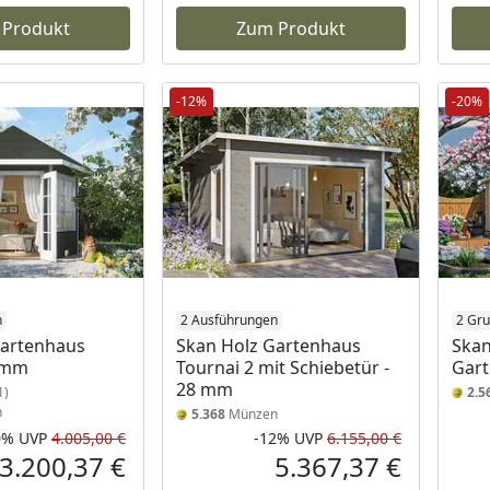
 Produkt
Zum Produkt
-12%
-20%
n
2 Ausführungen
2 Gru
Gartenhaus
Skan Holz Gartenhaus
Skan
8 mm
Tournai 2 mit Schiebetür -
Gar
28 mm
1)
2.5
n
5.368
Münzen
0%
UVP
4.005,00 €
-12%
UVP
6.155,00 €
Rabatt in Prozent
Ursprünglicher Preis
Rabatt in 
Ursprüngli
3.200,37 €
5.367,37 €
Aktueller Preis
Aktueller P