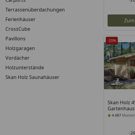
Carports
Terrassenüberdachungen
Ferienhäuser
Zum
CrossCube
Pavillons
-20%
Holzgaragen
Vordächer
Holzunterstände
Skan Holz Saunahäuser
Skan Holz 
Gartenhaus
4.487
Münze
-2