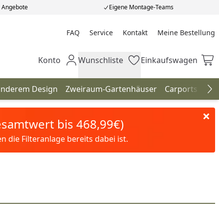
e Angebote
Eigene Montage-Teams
FAQ
Service
Kontakt
Meine Bestellung
Meine Bestellung
Konto
Wunschliste
Einkaufswagen
Mein Konto
Wunschliste
Einkaufswagen
onderem Design
Zweiraum-Gartenhäuser
Carports
Ter
Na
Gesamtwert bis 468,99€)
die Filteranlage bereits dabei ist.