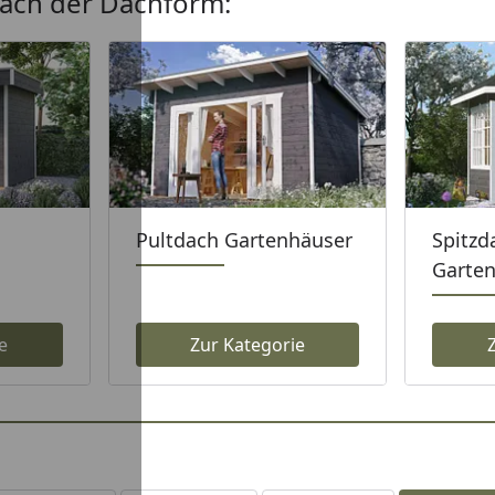
nach der Dachform:
Pultdach Gartenhäuser
Spitzd
Garte
e
Zur Kategorie