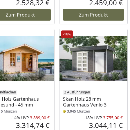
2.528,32 €
2.459,00 €
reis
Aktueller Preis
Akt
Zum Produkt
Zum Produkt
-18%
ndflächen
2 Ausführungen
 Holz Gartenhaus
Skan Holz 28 mm
gesund - 45 mm
Gartenhaus Venlo 3
15
Münzen
3.045
Münzen
-14%
UVP
3.889,00 €
-18%
UVP
3.755,00 €
Prozent
cher Preis
Rabatt in Prozent
Ursprünglicher Preis
Rab
Urs
3.314,74 €
3.044,11 €
reis
Aktueller Preis
Akt