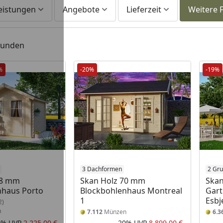
leistungen
Angebote
Lieferzeit
Weitere F
efunden
%
-20%
-19%
3 Dachformen
2 Gru
28 mm
Skan Holz 70 mm
Skan
nhaus Porto
Blockbohlenhaus Montreal
Gar
1
Esbj
2)
n
7.112
Münzen
6.3
0%
UVP
2.225,00 €
-20%
UVP
8.899,00 €