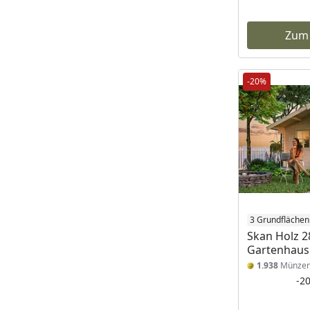
Zum
-20%
3 Grundflächen
Skan Holz 
Gartenhau
1.938
Münze
-2