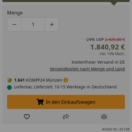
Menge
Produktmenge um eins verringern
Produktmenge manuell eingeben
Produktmenge um eins erhöhen
-24%
UVP
2.425,00 €
1.840,92 €
inkl. 19% MwSt.
Kostenfreier Versand in DE
Versandkosten nach Menge und Land
1.841
KÖMPF24 Münzen
Lieferbar, Lieferzeit: 10-15 Werktage in Deutschland
In den Einkaufswagen
In den Einkaufswagen legen
Produkt zur Wunschliste hinzufügen
Teilen
Produkt Ver
Artikel-Nr.: 83188