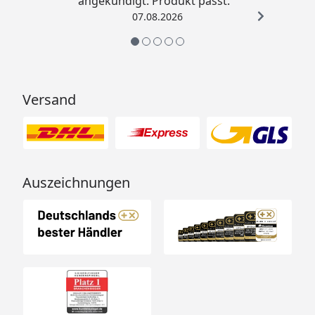
angekündigt. Produkt passt. “
Abdeckung der
(optional erhältlich - siehe
07.08.2026
Giebelbretter
Reiter "Zubehör")
Bedarf
3 Stück (Größe 1)
Rinneneinhang /
4 Stück (Größe 2)
Traufbleche
4Stück (Größe 3)
Versand
(optional erhältlich - siehe
Reiter "Zubehör")
Bedarf
2 Stück (Größe 1)
Firstabdeckungen
2 Stück (Größe 2)
3 Stück (Größe 3)
Auszeichnungen
(optional erhältlich - siehe
Reiter "Zubehör")
Dachrinnenbedarf
Kunststoff Dachrinnenset mit
Fallrohren
(optional erhältlich - siehe
Reiter "Zubehör")