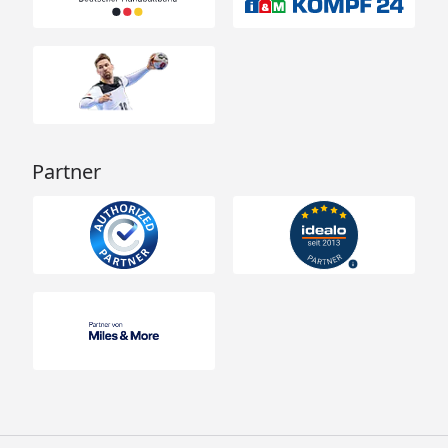
Skan Holz Gartenhaus Como 1/2/3
Technische Daten
Skan Holz Gartenhaus Como 1
Montageanleitung
Partner
Skan Holz Gartenhaus Como 2
Montageanleitung
Skan Holz Gartenhaus Como 3
Montageanleitung
Für das verwendete Material, die Konstruktion sowie
für die Verarbeitung gewähren wir Ihnen in
Zusammenarbeit mit der Firma Skan Holz 5 Jahre
Garantie. (
Garantiebestimmungen
)