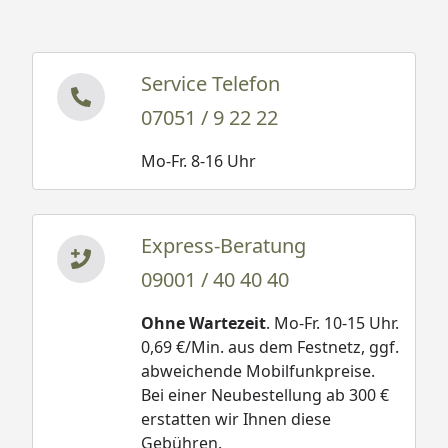
Bitte beachten Sie: Die Abbildungen zeigen ggf.
Dekoration und Zusatzausstattung, welche nicht im
Lieferumfang enthalten ist. Den genauen
Service Telefon
Lieferumfang entnehmen Sie dem Reiter
07051 / 9 22 22
"Lieferumfang".
Mo-Fr. 8-16 Uhr
Express-Beratung
09001 / 40 40 40
Ohne Wartezeit
. Mo-Fr. 10-15 Uhr.
0,69 €/Min. aus dem Festnetz, ggf.
abweichende Mobilfunkpreise.
Bei einer Neubestellung ab 300 €
erstatten wir Ihnen diese
Gebühren.