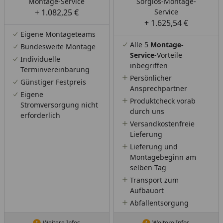
Montage-Service
Sorglos-Montage-
+ 1.082,25 €
Service
+ 1.625,54 €
Eigene Montageteams
Alle 5
Montage-
Bundesweite Montage
Service
-Vorteile
Individuelle
inbegriffen
Terminvereinbarung
Persönlicher
Günstiger Festpreis
Ansprechpartner
Eigene
Produktcheck vorab
Stromversorgung nicht
durch uns
erforderlich
Versandkostenfreie
Lieferung
Lieferung und
Montagebeginn am
selben Tag
Transport zum
Aufbauort
Abfallentsorgung
Weitere Infos
Weitere Infos