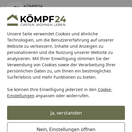
KÖMPF24
Öffnen
Banner schließen
KÖMPF24
kostenlos - Im App Store
Alle Produkte
Mein Konto
Wunschl
Eink
Unsere Seite verwendet Cookies und ähnliche
Technologien, um die Benutzererfahrung auf unserer
Hotline
4,81
/ 5
Suchen
Website zu verbessern, Inhalte und Anzeigen zu
personalisieren und die Nutzung unserer Website zu
analysieren. Mit Ihrer Einwilligung stimmen Sie der
Karibu Pools inkl. gratis Sandfilteranlage & Pool-
Verwendung von Cookies sowie der Verarbeitung Ihrer
Starterset (Gesamtwert bis 468,99€)
persönlichen Daten zu, um Ihnen ein bestmögliches
Surferlebnis und mehr Funktionen zu bieten.
Sie können Ihre Einwilligung jederzeit in den
Cookie-
Alles für den Garten
Gartenhaus
Gartenhäuser Holz
S
Einstellungen
anpassen oder widerrufen.
Startseite
Skan Holz 28 mm Gartenhaus Como
Ja, verstanden
Nein, Einstellungen öffnen