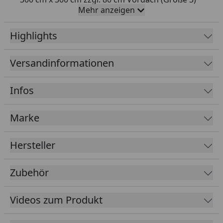
Mehr anzeigen
28 mm Blockbohlen für die Wände
19 mm Profilholz Dach
Highlights
19 mm Holzdielen Fußboden
Versandinformationen
60 x 60 mm starke imprägnierte Grundlager
Nadelholz, unbehandelt
Infos
Technisch getrocknetes Vollholz
1 Lage Dachpappe inklusive (zusätzliche
Marke
Eindeckung notwendig)
Drehfenster mit Einfachverglasung
Hersteller
Verglasung: 3 mm Echtglas
Türschloss mit Schließzylinder und 3 Schlüsseln
Zubehör
Schneelast: sk = 0,75 kN/m²
Videos zum Produkt
Tipp: Unter folgendem
Link
finden Sie unseren
Kaufberater
, der Ihnen erklärt, welches Zubehör