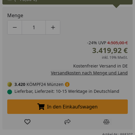
Menge
Produktmenge um eins verringern
Produktmenge manuell eingeben
Produktmenge um eins erhöhen
-24%
UVP
4.505,00 €
3.419,92 €
inkl. 19% MwSt.
Kostenfreier Versand in DE
Versandkosten nach Menge und Land
3.420
KÖMPF24 Münzen
Lieferbar, Lieferzeit: 10-15 Werktage in Deutschland
In den Einkaufswagen
In den Einkaufswagen legen
Produkt zur Wunschliste hinzufügen
Teilen
Produkt Ver
Artikel-Nr.: 998307