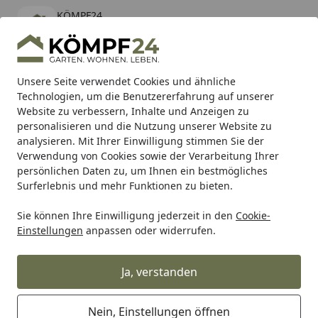
KÖMPF24
Öffnen
Banner schließen
KÖMPF24
kostenlos - Im App Store
Alle Produkte
Mein Konto
Wunschl
Eink
Unsere Seite verwendet Cookies und ähnliche
Technologien, um die Benutzererfahrung auf unserer
Hotline
4,81
/ 5
Suchen
Website zu verbessern, Inhalte und Anzeigen zu
personalisieren und die Nutzung unserer Website zu
analysieren. Mit Ihrer Einwilligung stimmen Sie der
Karibu Pools inkl. gratis Sandfilteranlage & Pool-
Verwendung von Cookies sowie der Verarbeitung Ihrer
Starterset (Gesamtwert bis 468,99€)
persönlichen Daten zu, um Ihnen ein bestmögliches
Surferlebnis und mehr Funktionen zu bieten.
Sie können Ihre Einwilligung jederzeit in den
Cookie-
Alles für den Garten
Gartenhaus
Gartenhäuser Holz
S
Einstellungen
anpassen oder widerrufen.
Startseite
Skan Holz Gartenhaus Breda 2 - 28
mm
Ja, verstanden
Nein, Einstellungen öffnen