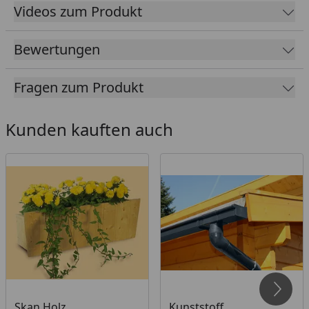
Videos zum Produkt
für Ihren Gartenhauskauf erforderlich ist und
welches Zubehör Sie optional wählen können.
Bewertungen
Farbliche
Naturbelassen, schiefergrau
Behandlung
oder schwedenrot
Fragen zum Produkt
Sparen Sie Ihre kostbare
Zeit und wählen Sie ein
Kunden kauften auch
bereits farbbehandeltes
Blockbohlenhaus. Ihr
Vorteil: Sie können direkt
mit der Montage beginnen!
Die Blockbohlen und
Eckblenden sowie die Türen
und Fenster sind von außen,
die Dachblenden beidseitig
farbbehandelt. Die
Innenseiten der
Blockbohlen sowie
Skan Holz
Kunststoff