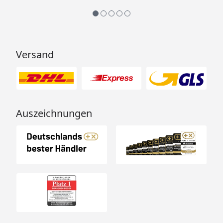
(optional erhältlich - siehe
Reiter "Zubehör")
Montage
Montage zum günstigen
Versand
Festpreis möglich
oder
Sorglos-Paket mit Montage
und besonderen Service-
Leistungen zum Festpreis
Auszeichnungen
Weitere Informationen
Bei allen Flachdachhäusern empfehlen wir die
Eindeckung mit einer EPDM Folie. Mit einer EPDM
Dachfolie können Sie Ihr Dach zu 100% vor Witterung
schützen. Zusätzliche Vorteile:
Extreme Langlebigkeit
UV-Beständigkeit