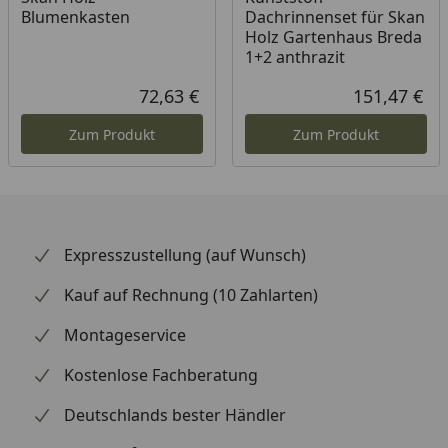
Schnittkanten, Fußboden,
Blumenkasten
Dachrinnenset für Skan
Dachschalung und Pfetten
Holz Gartenhaus Breda
sind produktionsbedingt
1+2 anthrazit
unbehandelt.
72,63 €
151,47 €
Aktueller Preis
Akt
Wände
28 mm Blockbohlen,
Zum Produkt
Zum Produkt
unbehandelt
Dach
19 mm Profilholz,
unbehandelt
Fußboden
19 mm Fußboden-Dielen,
Expresszustellung (auf Wunsch)
unbehandelt
Kauf auf Rechnung (10 Zahlarten)
Bodenkonstruktion
5 Stk. 60 x 60 mm,
imprägniert
Montageservice
Eisenteile
Verzinkt
Kostenlose Fachberatung
Breite x Tiefe
380 cm x 380 cm
Deutschlands bester Händler