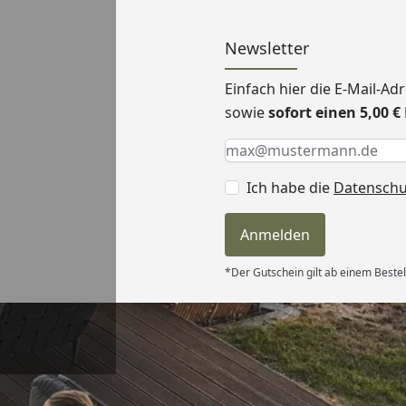
Newsletter
Einfach hier die E-Mail-A
sowie
sofort einen 5,00 
Keine Eingabe erforderlic
Eingabe erforderlich
E-Mail *
Ich habe die
Datensch
Anmelden
*Der Gutschein gilt ab einem Bestel
Versand