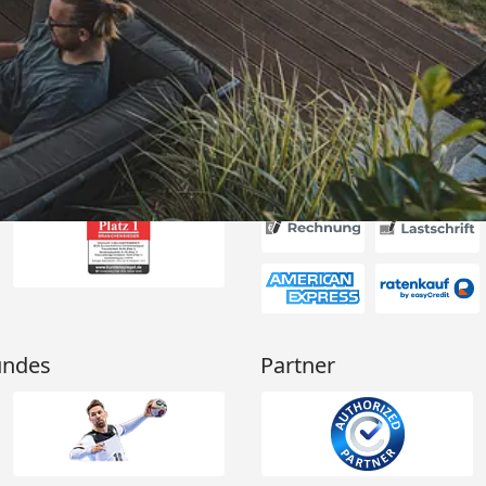
itung wurde
edigt“
6
Akzeptierte Zahlungsa
undes
Partner