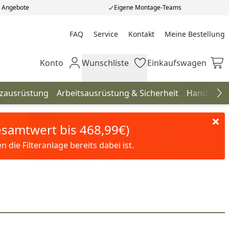
e Angebote
Eigene Montage-Teams
FAQ
Service
Kontakt
Meine Bestellung
Meine Bestellung
Konto
Wunschliste
Einkaufswagen
Mein Konto
Wunschliste
Einkaufswagen
tzausrüstung
Arbeitsausrüstung & Sicherheit
Handwerk
Na
Gesamtwert bis 468,99€)
die Filteranlage bereits dabei ist.