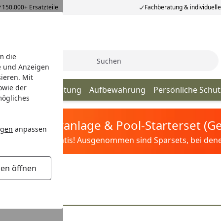
150.000+ Ersatzteile
Fachberatung & individuell
m die
Suche
e und Anzeigen
ieren. Mit
owie der
utdoor
Beleuchtung
Aufbewahrung
Persönliche Schu
mögliches
tis Sandfilteranlage & Pool-Starterset (
ngen
anpassen
ilter&Pflege gratis! Ausgenommen sind Sparsets, bei denen 
gen öffnen
 Schleifer 150 mm
50 mm