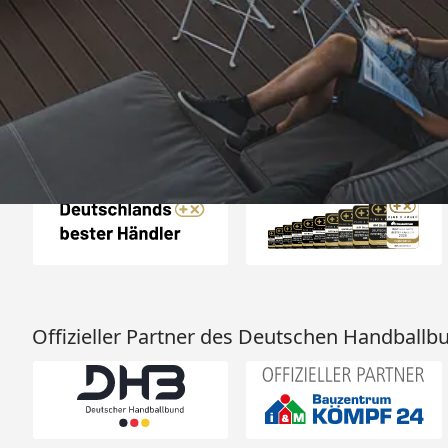
„- Retouren Bearbe
umgehend erl
4,81
/ 5
04.08.202
25.957 Bewertungen
Auszeichnungen
Offizieller Partner des Deutschen Handballb