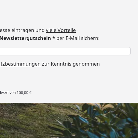
dresse eintragen und
viele Vorteile
€ Newslettergutschein
* per E-Mail sichern:
h
utzbestimmungen
zur Kenntnis genommen
lwert von 100,00 €