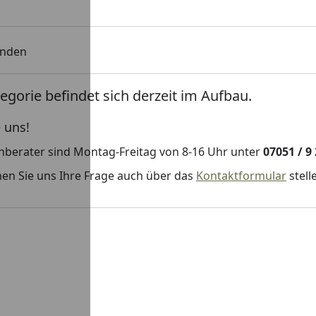
unden
egorie befindet sich derzeit im Aufbau.
 uns!
hberater sind Montag-Freitag von 8-16 Uhr unter
07051 / 9
en Sie uns Ihre Frage auch über das
Kontaktformular
stell