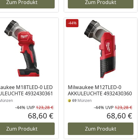
Zum Produkt
Zum Produkt
-44%
waukee M18TLED-0 LED
Milwaukee M12TLED-0
ULEUCHTE 4932430361
AKKULEUCHTE 4932430360
Münzen
69
Münzen
-44%
UVP
123,28 €
-44%
UVP
123,28 €
Prozent
cher Preis
Rabatt in Prozent
Ursprünglicher Preis
Rab
Urs
68,60 €
68,60 €
reis
Aktueller Preis
Akt
Zum Produkt
Zum Produkt