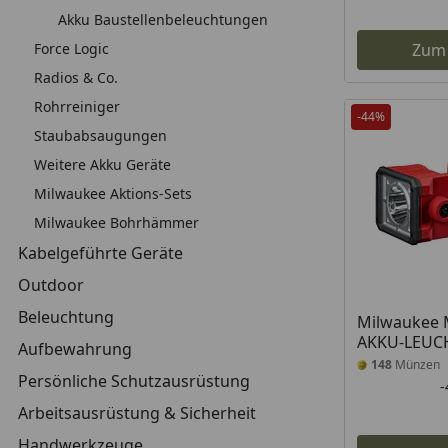
Akku Baustellenbeleuchtungen
Force Logic
Zum
Radios & Co.
Rohrreiniger
-44%
Staubabsaugungen
Weitere Akku Geräte
Milwaukee Aktions-Sets
Milwaukee Bohrhämmer
Kabelgeführte Geräte
Outdoor
Beleuchtung
Milwaukee 
AKKU-LEUC
Aufbewahrung
148
Münzen
Persönliche Schutzausrüstung
Arbeitsausrüstung & Sicherheit
Handwerkzeuge