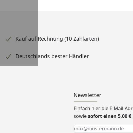
Kauf auf Rechnung (10 Zahlarten)
Deutschlands bester Händler
Newsletter
Einfach hier die E-Mail-A
sowie
sofort einen 5,00 
Keine Eingabe erforderlic
Eingabe erforderlich
E-Mail *