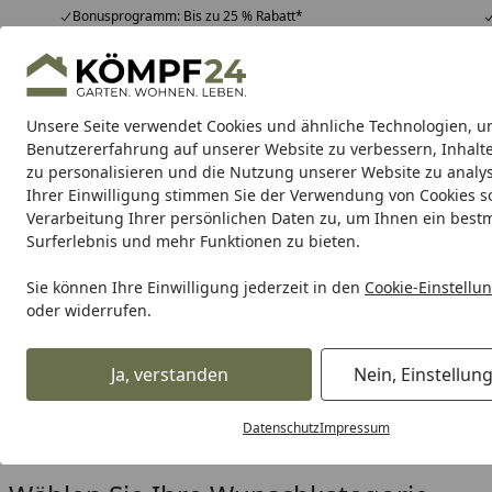
Bonusprogramm: Bis zu 25 % Rabatt*
Hotline
07051 / 9 22 22
4,81
/ 5
Mo-Fr. 8-16 Uhr
25.961 Bewertungen
Unsere Seite verwendet Cookies und ähnliche Technologien, u
Alle Produkte
Highlights
Tipps & Tricks
Alle Produkte
Benutzererfahrung auf unserer Website zu verbessern, Inhalt
zu personalisieren und die Nutzung unserer Website zu analys
Ihrer Einwilligung stimmen Sie der Verwendung von Cookies s
Milwaukee
Akkugeräte
Kabelgeführte Geräte
O
Verarbeitung Ihrer persönlichen Daten zu, um Ihnen ein best
Surferlebnis und mehr Funktionen zu bieten.
Karibu Pools inkl. gra
Sie können Ihre Einwilligung jederzeit in den
Cookie-Einstellu
oder widerrufen.
Dein Traumpool im Sorglos-Paket: F
Ja, verstanden
Nein, Einstellun
Milwaukee
Akkugeräte
Akku Beleuchtung
Startseite
Milwaukee Akku Beleuchtun
Datenschutz
Impressum