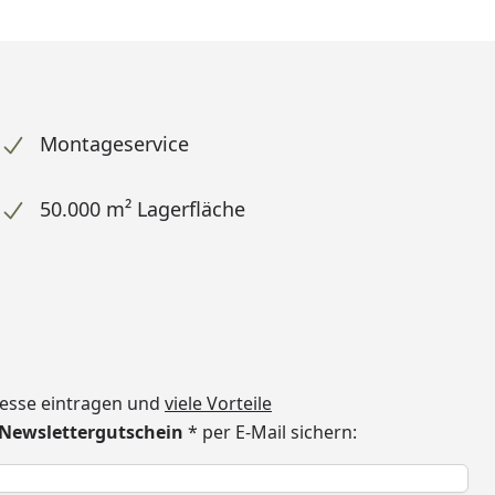
Montageservice
50.000 m² Lagerfläche
dresse eintragen und
viele Vorteile
€ Newslettergutschein
* per E-Mail sichern:
h