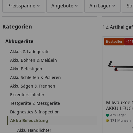
Preisspanne
Angebote
Am Lager
So
12
Kategorien
Artikel g
Akkugeräte
Bestseller
-44
Akkus & Ladegeräte
Akku Bohren & Meißeln
Akku Befestigen
Akku Schleifen & Polieren
Akku Sägen & Trennen
Exzenterschleifer
Produkt am
Milwaukee
Testgeräte & Messgeräte
AKKU-LEUC
Diagnostics & Inspection
Am Lager
Akku Beleuchtung
171
Münzen
Akku Handlichter