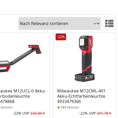
Sortieren
Ansicht 
-22%
aukee M12UCL-0 Akku-
Milwaukee M12CML-401
erbodenleuchte
Akku-Echtfarbenleuchte
3478868
4933479366
Münzen
157
Münzen
-22%
UVP
220,00 €
-22%
UVP
201,78 €
Prozent
cher Preis
Rabatt in Prozent
Ursprünglicher Preis
Rab
Urs