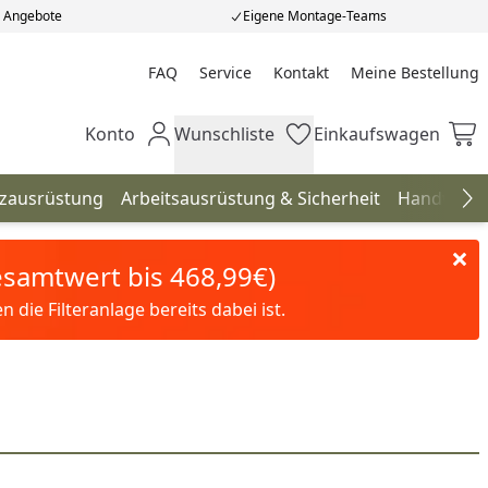
e Angebote
Eigene Montage-Teams
FAQ
Service
Kontakt
Meine Bestellung
Meine Bestellung
Konto
Wunschliste
Einkaufswagen
Mein Konto
Wunschliste
Einkaufswagen
tzausrüstung
Arbeitsausrüstung & Sicherheit
Handwerk
Na
Gesamtwert bis 468,99€)
die Filteranlage bereits dabei ist.