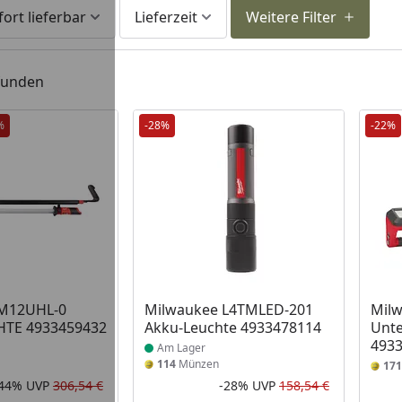
fort lieferbar
Lieferzeit
Weitere Filter
efunden
%
-28%
-22%
 Lager
Produkt am Lager
 M12UHL-0
Milwaukee L4TMLED-201
Milw
HTE 4933459432
Akku-Leuchte 4933478114
Unt
493
Am Lager
114
Münzen
171
-44%
UVP
306,54 €
-28%
UVP
158,54 €
Rabatt in Prozent
Ursprünglicher Preis
Rabatt in 
Ursprüngli