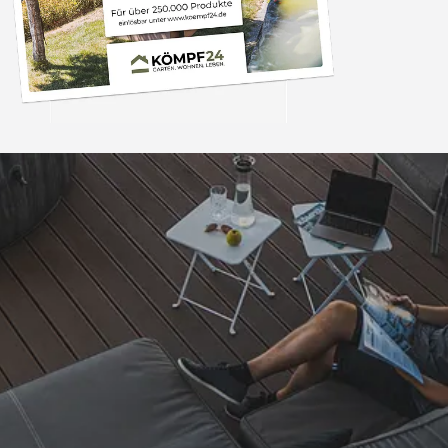
Trusted Shops
„Alles bestens, empfe
weiter.“
4,81
/ 5
07.08.202
25.961 Bewertungen
Auszeichnungen