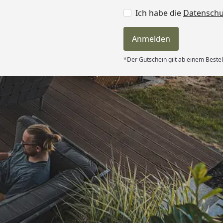
Ich habe die
Datensch
Anmelden
*Der Gutschein gilt ab einem Bestel
Versand
hle ich gerne
6
Akzeptierte Zahlungsa