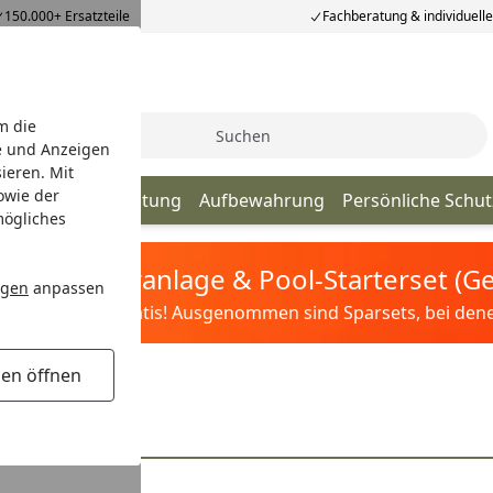
150.000+ Ersatzteile
Fachberatung & individuell
m die
Suche
e und Anzeigen
ieren. Mit
owie der
utdoor
Beleuchtung
Aufbewahrung
Persönliche Schu
mögliches
tis Sandfilteranlage & Pool-Starterset (
ngen
anpassen
ilter&Pflege gratis! Ausgenommen sind Sparsets, bei denen 
gen öffnen
g