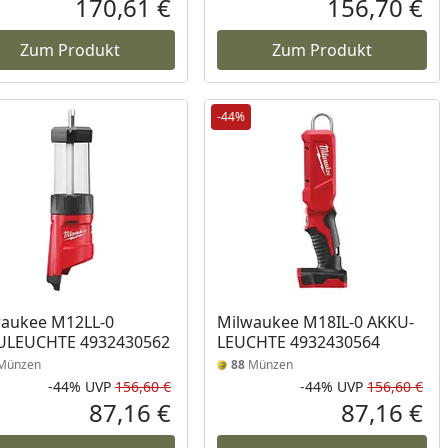
170,61 €
156,70 €
reis
Aktueller Preis
Akt
Zum Produkt
Zum Produkt
-44%
waukee M12LL-0
Milwaukee M18IL-0 AKKU-
ULEUCHTE 4932430562
LEUCHTE 4932430564
Münzen
88
Münzen
-44%
UVP
156,60 €
-44%
UVP
156,60 €
Prozent
cher Preis
Rabatt in Prozent
Ursprünglicher Preis
Rab
Urs
87,16 €
87,16 €
reis
Aktueller Preis
Akt