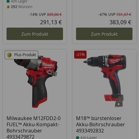
Am Lager
292
Münzen
-14%
UVP
339,00 €
-47%
UVP
731,37 €
Rabatt in Prozent
Ursprünglicher Preis
Rab
Urs
291,13 €
383,09 €
Aktueller Preis
Akt
Zum Produkt
Zum Produkt
-21%
Plus-Produkt
Produkt am Lager
Produkt am Lager
Milwaukee M12FDD2-0
M18™ bürstenloser
FUEL™ Akku-Kompakt-
Akku-Bohrschrauber
Bohrschrauber
4933492832
4933479872
Am Lager