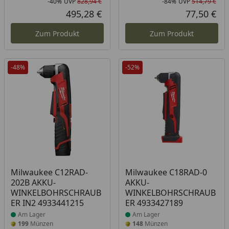
-40%
UVP
828,94 €
-84%
UVP
514,79 €
Rabatt in Prozent
Ursprünglicher Preis
Rab
Urs
495,28 €
77,50 €
Aktueller Preis
Akt
Zum Produkt
Zum Produkt
-48%
-52%
Produkt am Lager
Produkt am Lager
Milwaukee C12RAD-
Milwaukee C18RAD-0
202B AKKU-
AKKU-
WINKELBOHRSCHRAUB
WINKELBOHRSCHRAUB
ER IN2 4933441215
ER 4933427189
Am Lager
Am Lager
199
Münzen
148
Münzen