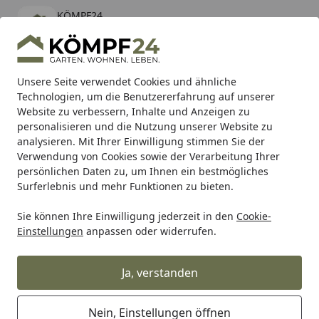
KÖMPF24
Öffnen
Banner schließen
KÖMPF24
kostenlos - Im App Store
Alle Produkte
Mein Konto
Wunschl
Eink
Unsere Seite verwendet Cookies und ähnliche
Technologien, um die Benutzererfahrung auf unserer
Hotline
4,81
/ 5
Suchen
Website zu verbessern, Inhalte und Anzeigen zu
personalisieren und die Nutzung unserer Website zu
analysieren. Mit Ihrer Einwilligung stimmen Sie der
Karibu Pools inkl. gratis Sandfilteranlage & Pool-
Verwendung von Cookies sowie der Verarbeitung Ihrer
Starterset (Gesamtwert bis 468,99€)
persönlichen Daten zu, um Ihnen ein bestmögliches
Surferlebnis und mehr Funktionen zu bieten.
Milwaukee
Akkugeräte
Akku Bohren & Meißeln
Sie können Ihre Einwilligung jederzeit in den
Cookie-
Startseite
Einstellungen
anpassen oder widerrufen.
Milwaukee Akku Bohren & Meißeln
Ja, verstanden
Wählen Sie Ihre Wunschkategorie
Nein, Einstellungen öffnen