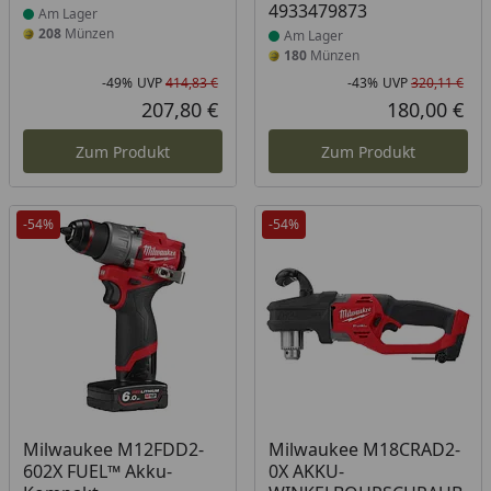
4933479873
Am Lager
208
Münzen
Am Lager
180
Münzen
-49%
UVP
414,83 €
-43%
UVP
320,11 €
Rabatt in Prozent
Ursprünglicher Preis
Rab
Urs
207,80 €
180,00 €
Aktueller Preis
Akt
Zum Produkt
Zum Produkt
-54%
-54%
Produkt am Lager
Produkt am Lager
Milwaukee M12FDD2-
Milwaukee M18CRAD2-
602X FUEL™ Akku-
0X AKKU-