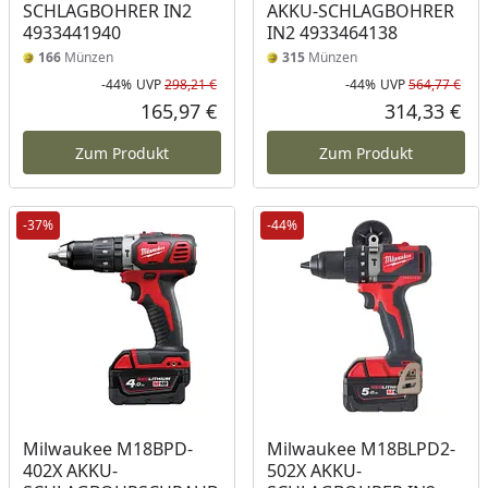
SCHLAGBOHRER IN2
AKKU-SCHLAGBOHRER
4933441940
IN2 4933464138
166
Münzen
315
Münzen
-44%
UVP
298,21 €
-44%
UVP
564,77 €
Rabatt in Prozent
Ursprünglicher Preis
Rab
Urs
165,97 €
314,33 €
Aktueller Preis
Akt
Zum Produkt
Zum Produkt
-37%
-44%
Milwaukee M18BPD-
Milwaukee M18BLPD2-
402X AKKU-
502X AKKU-