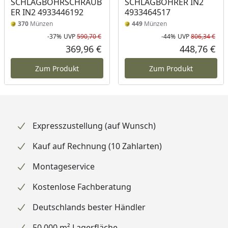
SCHLAGBOHRSCHRAUB
SCHLAGBOHRER IN2
ER IN2 4933446192
4933464517
370
Münzen
449
Münzen
-37%
UVP
590,70 €
-44%
UVP
806,34 €
Rabatt in Prozent
Ursprünglicher Preis
Rab
Urs
369,96 €
448,76 €
Aktueller Preis
Akt
Zum Produkt
Zum Produkt
Expresszustellung (auf Wunsch)
Kauf auf Rechnung (10 Zahlarten)
Montageservice
Kostenlose Fachberatung
Deutschlands bester Händler
50.000 m² Lagerfläche