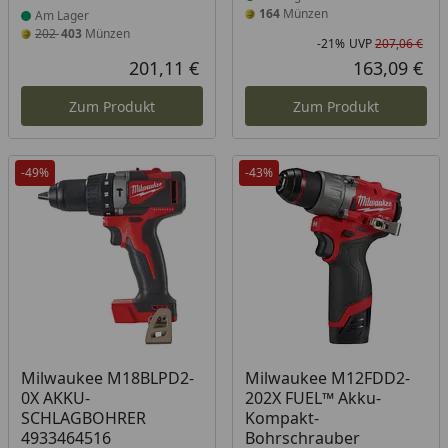
164
Münzen
Am Lager
202
403
Münzen
-21%
UVP
207,06 €
Rab
Urs
201,11 €
163,09 €
Aktueller Preis
Akt
Zum Produkt
Zum Produkt
-49%
-43%
Produkt am Lager
Produkt am Lager
Milwaukee M18BLPD2-
Milwaukee M12FDD2-
0X AKKU-
202X FUEL™ Akku-
SCHLAGBOHRER
Kompakt-
4933464516
Bohrschrauber