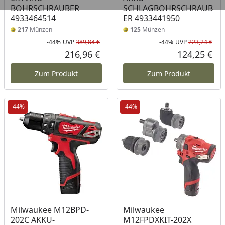
BOHRSCHRAUBER
SCHLAGBOHRSCHRAUB
4933464514
ER 4933441950
217
Münzen
125
Münzen
-44%
UVP
389,84 €
-44%
UVP
223,24 €
Rabatt in Prozent
Ursprünglicher Preis
Rab
Urs
216,96 €
124,25 €
Aktueller Preis
Akt
Zum Produkt
Zum Produkt
-44%
-44%
Milwaukee M12BPD-
Milwaukee
202C AKKU-
M12FPDXKIT-202X