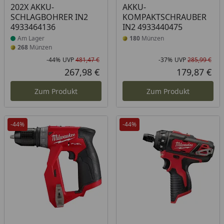
202X AKKU-
AKKU-
SCHLAGBOHRER IN2
KOMPAKTSCHRAUBER
4933464136
IN2 4933440475
Am Lager
180
Münzen
268
Münzen
-44%
UVP
481,47 €
-37%
UVP
285,99 €
Rabatt in Prozent
Ursprünglicher Preis
Rab
Urs
267,98 €
179,87 €
Aktueller Preis
Akt
Zum Produkt
Zum Produkt
-44%
-44%