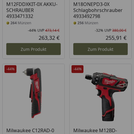
M12FDDXKIT-0X AKKU-
M18ONEPD3-0X
SCHRAUBER
Schlagbohrschrauber
4933471332
4933492798
264
Münzen
256
Münzen
-44%
UVP
473,14 €
-32%
UVP
380,00 €
Rabatt in Prozent
Ursprünglicher Preis
Rab
Urs
263,32 €
255,91 €
Aktueller Preis
Akt
Zum Produkt
Zum Produkt
-44%
-44%
Milwaukee C12RAD-0
Milwaukee M12BD-