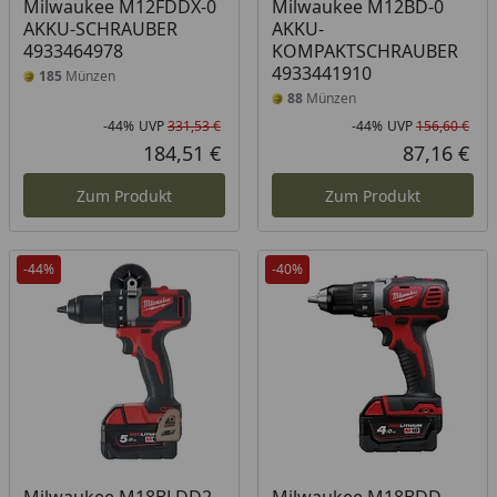
Milwaukee M12FDDX-0
Milwaukee M12BD-0
AKKU-SCHRAUBER
AKKU-
4933464978
KOMPAKTSCHRAUBER
4933441910
185
Münzen
88
Münzen
-44%
UVP
331,53 €
-44%
UVP
156,60 €
Rabatt in Prozent
Ursprünglicher Preis
Rab
Urs
184,51 €
87,16 €
Aktueller Preis
Akt
Zum Produkt
Zum Produkt
-44%
-40%