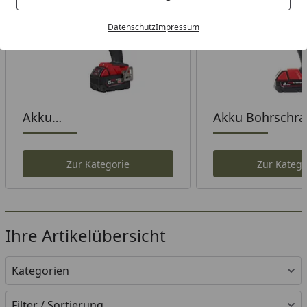
Datenschutz
Impressum
Akku
Akku Bohrschra
Schlagbohrschrauber
Zur Kategorie
Zur Katego
Ihre Artikelübersicht
Kategorien
Filter / Sortierung