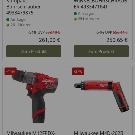
Kompakt-
WINKELBOHRSCHRAUB
Bohrschrauber
ER 4933471641
4933479875
Am Lager
251
Münzen
Am Lager
261
Münzen
-54%
UVP
573,10 €
-54%
UVP
556,44 €
Rabatt in Prozent
Ursprünglicher Preis
Rab
Urs
261,00 €
250,65 €
Aktueller Preis
Akt
Zum Produkt
Zum Produkt
-44%
-37%
Produkt am Lager
Milwaukee M12FPDX-
Milwaukee M4D-202B