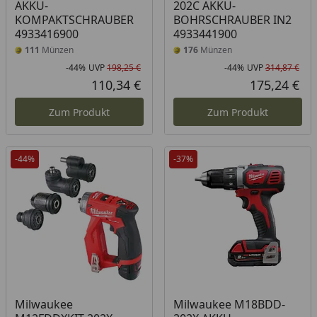
AKKU-
202C AKKU-
KOMPAKTSCHRAUBER
BOHRSCHRAUBER IN2
4933416900
4933441900
111
Münzen
176
Münzen
-44%
UVP
198,25 €
-44%
UVP
314,87 €
Rabatt in Prozent
Ursprünglicher Preis
Rab
Urs
110,34 €
175,24 €
Aktueller Preis
Akt
Zum Produkt
Zum Produkt
-44%
-37%
Milwaukee
Milwaukee M18BDD-