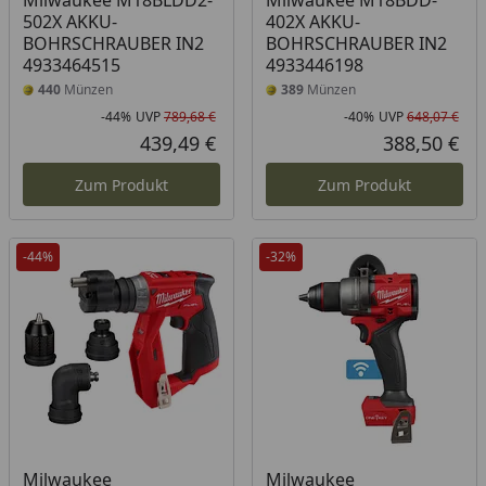
Milwaukee M18BLDD2-
Milwaukee M18BDD-
502X AKKU-
402X AKKU-
BOHRSCHRAUBER IN2
BOHRSCHRAUBER IN2
4933464515
4933446198
440
Münzen
389
Münzen
-44%
UVP
789,68 €
-40%
UVP
648,07 €
Rabatt in Prozent
Ursprünglicher Preis
Rab
Urs
439,49 €
388,50 €
Aktueller Preis
Akt
Zum Produkt
Zum Produkt
-44%
-32%
Milwaukee
Milwaukee