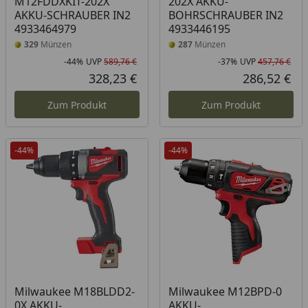
M12FDDXKIT-202X
202X AKKU-
AKKU-SCHRAUBER IN2
BOHRSCHRAUBER IN2
4933464979
4933446195
329
Münzen
287
Münzen
-44%
UVP
589,76 €
-37%
UVP
457,76 €
Rabatt in Prozent
Ursprünglicher Preis
Rab
Urs
328,23 €
286,52 €
Aktueller Preis
Akt
Zum Produkt
Zum Produkt
-44%
-44%
Milwaukee M18BLDD2-
Milwaukee M12BPD-0
0X AKKU-
AKKU-