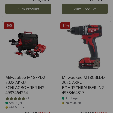
Aktueller Preis
Akt
Zum Produkt
Zum Produkt
-40%
-84%
Produkt am Lager
Produkt am Lager
Milwaukee M18FPD2-
Milwaukee M18CBLDD-
502X AKKU-
202C AKKU-
SCHLAGBOHRER IN2
BOHRSCHRAUBER IN2
4933464264
4933464317
(1)
Am Lager
Am Lager
78
Münzen
496
Münzen