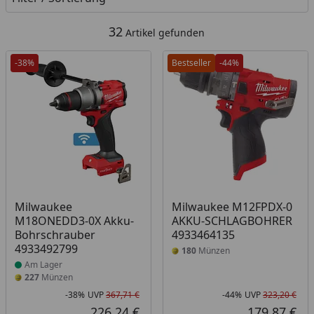
32
Artikel gefunden
-38%
Bestseller
-44%
Produkt am Lager
Milwaukee
Milwaukee M12FPDX-0
M18ONEDD3-0X Akku-
AKKU-SCHLAGBOHRER
Bohrschrauber
4933464135
4933492799
180
Münzen
Am Lager
227
Münzen
-38%
UVP
367,71 €
-44%
UVP
323,20 €
Rabatt in Prozent
Ursprünglicher Preis
Rab
Urs
226,24 €
179,87 €