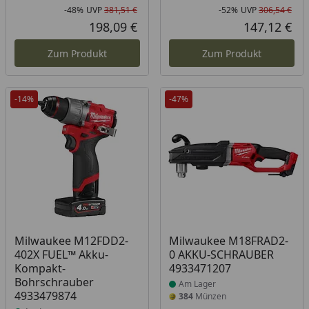
-48%
UVP
381,51 €
-52%
UVP
306,54 €
Rabatt in Prozent
Ursprünglicher Preis
Rab
Urs
198,09 €
147,12 €
Aktueller Preis
Akt
Zum Produkt
Zum Produkt
-14%
-47%
Produkt am Lager
Produkt am Lager
Milwaukee M12FDD2-
Milwaukee M18FRAD2-
402X FUEL™ Akku-
0 AKKU-SCHRAUBER
Kompakt-
4933471207
Bohrschrauber
Am Lager
4933479874
384
Münzen