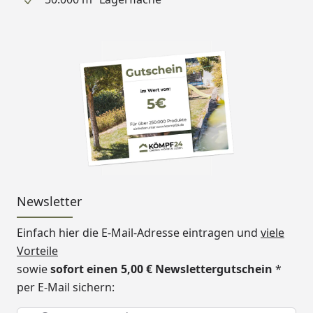
Newsletter
Einfach hier die E-Mail-Adresse eintragen und
viele
Vorteile
sowie
sofort einen 5,00 € Newslettergutschein
*
per E-Mail sichern:
Keine Eingabe erforderlich
Eingabe erforderlich
E-Mail *