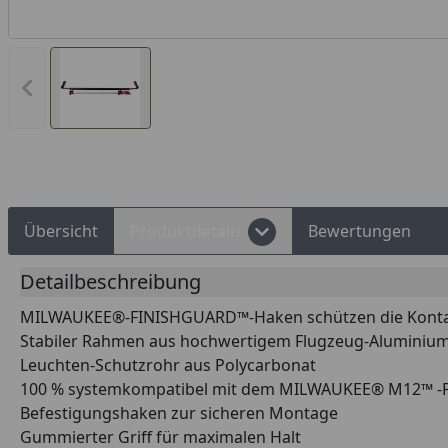
Vorheriges Bild anzeigen
Rechnungskauf
Montageservice
Übersicht
Produktdetails
Bewertungen
Detailbeschreibung
MILWAUKEE®-FINISHGUARD™-Haken schützen die Kontakt
Stabiler Rahmen aus hochwertigem Flugzeug-Aluminium
Leuchten-Schutzrohr aus Polycarbonat
100 % systemkompatibel mit dem MILWAUKEE® M12™ 
Befestigungshaken zur sicheren Montage
Gummierter Griff für maximalen Halt