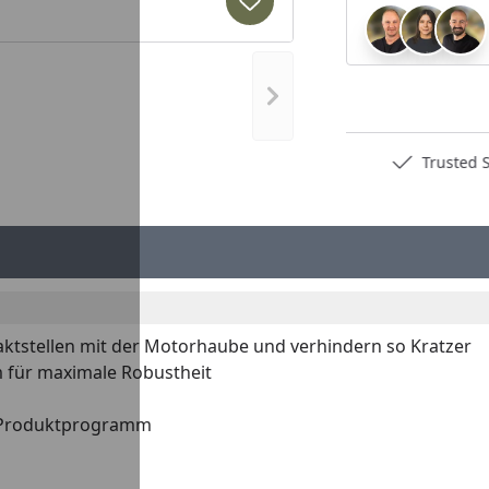
Produkt zur Wunschliste hi
Nächstes Bild anzeigen
Deutschlands bester Händler
Trusted S
stellen mit der Motorhaube und verhindern so Kratzer
 für maximale Robustheit
-Produktprogramm