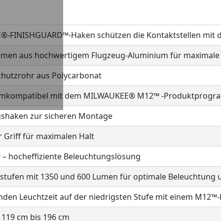
-FINISHGUARD™-Haken schützen die Kontaktstellen mit d
ahmen aus hochwertigem Flugzeug-Aluminium für maximale
chutzrohr aus Polycarbonat
emkompatibel mit dem MILWAUKEE® M12™ -Produktprog
gshaken zur sicheren Montage
Griff für maximalen Halt
– hocheffiziente Beleuchtungslösung
stufen mit 1350 und 600 Lumen für optimale Beleuchtung 
unden Leuchtzeit auf der niedrigsten Stufe mit einem M1
 119 cm bis 196 cm