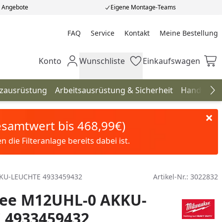
e Angebote
Eigene Montage-Teams
FAQ
Service
Kontakt
Meine Bestellung
Meine Bestellung
Konto
Wunschliste
Einkaufswagen
Mein Konto
Wunschliste
Einkaufswagen
tzausrüstung
Arbeitsausrüstung & Sicherheit
Handwerk
Na
Gesamtwert bis 468,99€)
die Filteranlage bereits dabei ist.
KU-LEUCHTE 4933459432
Artikel-Nr.:
3022832
ee M12UHL-0 AKKU-
 4933459432