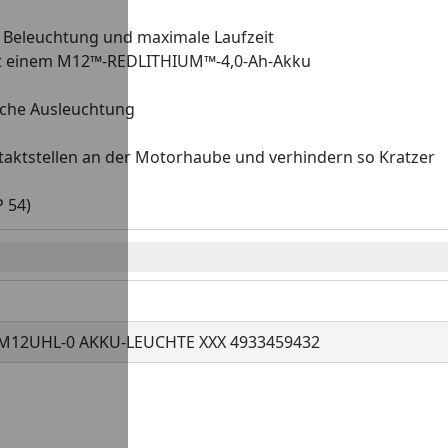
 Beleuchtung und maximale Laufzeit
 mit einem M12™-REDLITHIUM™-4,0-Ah-Akku
iche Ausleuchtung
tstellen an der Motorhaube und verhindern so Kratzer
 54)
M12UHL-0 AKKU-LEUCHTE XXX 4933459432