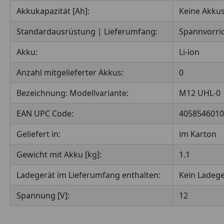
Akkukapazität [Ah]:
Keine Akkus
Standardausrüstung | Lieferumfang:
Spannvorri
Akku:
Li-ion
Anzahl mitgelieferter Akkus:
0
Bezeichnung: Modellvariante:
M12 UHL-0
EAN UPC Code:
4058546010
Geliefert in:
im Karton
Gewicht mit Akku [kg]:
1.1
Ladegerät im Lieferumfang enthalten:
Kein Ladege
Spannung [V]:
12