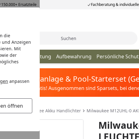
150.000+ Ersatzteile
Fachberatung & individuell
m die
Suche
e und Anzeigen
ieren. Mit
owie der
utdoor
Beleuchtung
Aufbewahrung
Persönliche Schu
mögliches
tis Sandfilteranlage & Pool-Starterset (
ngen
anpassen
ilter&Pflege gratis! Ausgenommen sind Sparsets, bei denen 
gen öffnen
uchtung
Milwaukee Akku Handlichter
Milwaukee M12UHL-0 AK
Milwauk
LEUCHTE