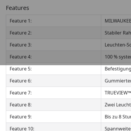
Features
Feature 1:
MILWAUKEE®
Feature 2:
Stabiler R
Feature 3:
Leuchten-S
Feature 4:
100 % syst
Feature 5:
Befestigun
Feature 6:
Gummierter 
Feature 7:
TRUEVIEW™ 
Feature 8:
Zwei Leucht
Feature 9:
Bis zu 8 St
Feature 10:
Spannweite