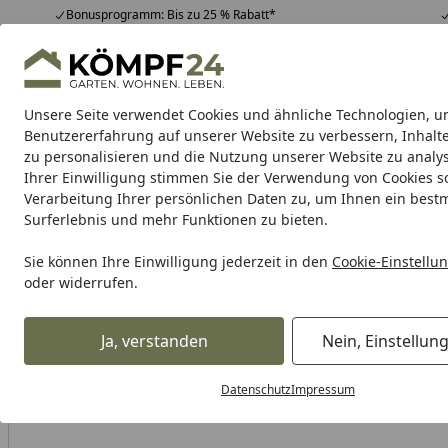
Bonusprogramm: Bis zu 25 % Rabatt*
Hotline
07051 / 9 22 22
4,81
/ 5
Mo-Fr. 8-16 Uhr
25.957 Bewertungen
Unsere Seite verwendet Cookies und ähnliche Technologien, u
Alle Produkte
Highlights
Tipps & Tricks
Alle Produkte
Benutzererfahrung auf unserer Website zu verbessern, Inhalt
zu personalisieren und die Nutzung unserer Website zu analys
Ihrer Einwilligung stimmen Sie der Verwendung von Cookies s
Milwaukee
Akkugeräte
Kabelgeführte Geräte
O
Verarbeitung Ihrer persönlichen Daten zu, um Ihnen ein best
Surferlebnis und mehr Funktionen zu bieten.
Karibu Pools inkl. gra
Sie können Ihre Einwilligung jederzeit in den
Cookie-Einstellu
oder widerrufen.
Dein Traumpool im Sorglos-Paket: F
Ja, verstanden
Nein, Einstellun
Milwaukee
Milwaukee Akkugeräte
Milwaukee Akku Bele
Startseite
Datenschutz
Impressum