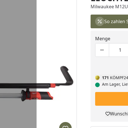
Milwaukee M12U
So zahlen 
Menge
Produktmen
Pro
171
KÖMPF24
Am Lager, Lie
Wunschl
Pro