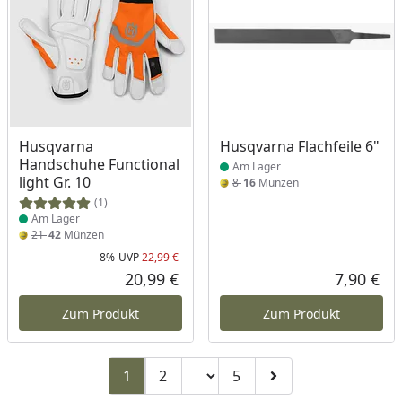
Produkt am Lager
Produkt am Lager
Husqvarna
Husqvarna Flachfeile 6"
Handschuhe Functional
Am Lager
light Gr. 10
8
16
Münzen
(1)
Am Lager
21
42
Münzen
-8%
UVP
22,99 €
Rabatt in Prozent
Ursprünglicher Preis
20,99 €
7,90 €
Aktueller Preis
Akt
Zum Produkt
Zum Produkt
Seitenzahl ändern
1
2
5
Zu Seite 2
Zu Seite 5
Zur nächsten Seite