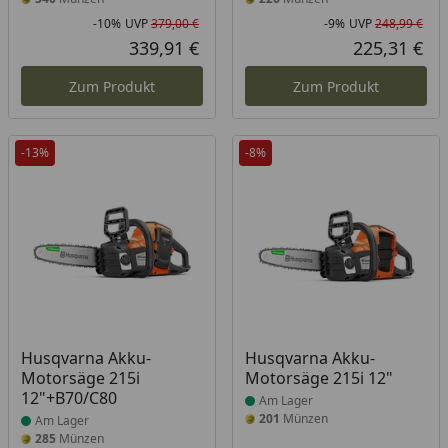
-10%
UVP
379,00 €
-9%
UVP
248,99 €
Rabatt in Prozent
Ursprünglicher Preis
Rab
Urs
339,91 €
225,31 €
Aktueller Preis
Akt
Zum Produkt
Zum Produkt
-13%
-8%
Produkt am Lager
Produkt am Lager
Husqvarna Akku-
Husqvarna Akku-
Motorsäge 215i
Motorsäge 215i 12"
12"+B70/C80
Am Lager
201
Münzen
Am Lager
285
Münzen