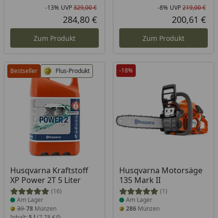
-13%
UVP
329,00 €
-8%
UVP
219,00 €
Rabatt in Prozent
Ursprünglicher Preis
Rab
Urs
284,80 €
200,61 €
Aktueller Preis
Akt
Zum Produkt
Zum Produkt
-18%
Bestseller
Plus-Produkt
Produkt am Lager
Produkt am Lager
Husqvarna Kraftstoff
Husqvarna Motorsäge
XP Power 2T 5 Liter
135 Mark II
(16)
(1)
Am Lager
Am Lager
39
78
Münzen
286
Münzen
Inhalt:
5 l
(7,78 €/l)