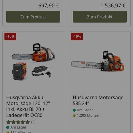
697,90 €
1.536,97 €
Aktueller Preis
Akt
Zum Produkt
Zum Produkt
-10%
-19%
Produkt am Lager
Produkt am Lager
Husqvarna Akku-
Husqvarna Motorsäge
Motorsäge 120i 12"
585 24"
inkl. Akku BLi20 +
Am Lager
Ladegerät QC80
1.285
Münzen
(3)
Am Lager
354
Münzen