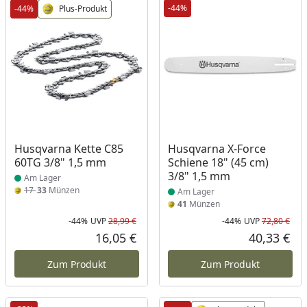
-44%
-44%
Plus-Produkt
Produkt am Lager
Produkt am Lager
Husqvarna Kette C85
Husqvarna X-Force
60TG 3/8" 1,5 mm
Schiene 18" (45 cm)
3/8" 1,5 mm
Am Lager
17
33
Münzen
Am Lager
41
Münzen
-44%
UVP
28,99 €
-44%
UVP
72,80 €
Rabatt in Prozent
Ursprünglicher Preis
Rab
Urs
16,05 €
40,33 €
Aktueller Preis
Akt
Zum Produkt
Zum Produkt