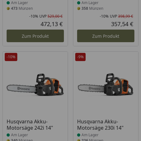
Am Lager
Am Lager
473
Münzen
358
Münzen
-10%
UVP
529,00 €
-10%
UVP
398,99 €
Rabatt in Prozent
Ursprünglicher Preis
Rab
Urs
472,13 €
357,54 €
Aktueller Preis
Akt
Zum Produkt
Zum Produkt
-10%
-9%
Produkt am Lager
Produkt am Lager
Husqvarna Akku-
Husqvarna Akku-
Motorsäge 242i 14"
Motorsäge 230i 14"
Am Lager
Am Lager
340
Münzen
226
Münzen