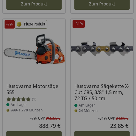
Zum Produkt
Zum Produkt
-31%
-7%
Plus-Produkt
Produkt am Lager
Produkt am Lager
Husqvarna Motorsäge
Husqvarna Sägekette X-
555
Cut C85, 3/8" 1,5 mm,
72 TG / 50 cm
(1)
Am Lager
Am Lager
889
1.778
Münzen
24
Münzen
-7%
UVP
965,55 €
-31%
UVP
34,99 €
Rabatt in Prozent
Ursprünglicher Preis
Rab
Urs
888,79 €
23,85 €
Aktueller Preis
Akt