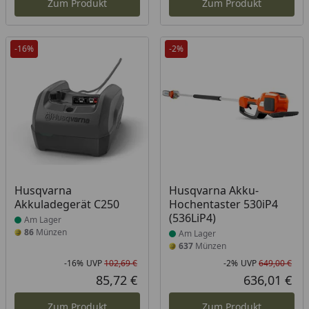
Zum Produkt
Zum Produkt
-16%
-2%
Produkt am Lager
Produkt am Lager
Husqvarna
Husqvarna Akku-
Akkuladegerät C250
Hochentaster 530iP4
(536LiP4)
Am Lager
86
Münzen
Am Lager
637
Münzen
-16%
UVP
102,69 €
-2%
UVP
649,00 €
Rabatt in Prozent
Ursprünglicher Preis
Rab
Urs
85,72 €
636,01 €
Aktueller Preis
Akt
Zum Produkt
Zum Produkt