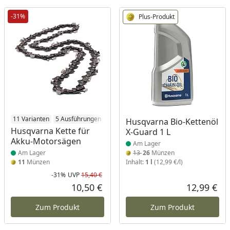
-31%
Plus-Produkt
Produkt am Lager
11 Varianten
5 Ausführungen
2 Nutbreiten
Produkt am Lager
Husqvarna Bio-Kettenöl
Husqvarna Kette für
X-Guard 1 L
Akku-Motorsägen
Am Lager
Am Lager
13
26
Münzen
11
Münzen
Inhalt:
1 l
(12,99 €/l)
-31%
UVP
15,40 €
Rabatt in Prozent
Ursprünglicher Preis
10,50 €
12,99 €
Aktueller Preis
Akt
Zum Produkt
Zum Produkt