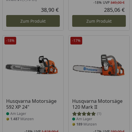
-18%
UVP
349,00 €
Rab
Urs
38,90 €
285,06 €
Aktueller Preis
Akt
Zum Produkt
Zum Produkt
-18%
-17%
Produkt am Lager
Produkt am Lager
Husqvarna Motorsäge
Husqvarna Motorsäge
592 XP 24"
120 Mark II
Am Lager
(1)
1.487
Münzen
Am Lager
189
Münzen
-18%
UVP
1.828,99 €
-17%
UVP
230,00 €