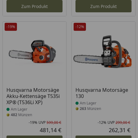
Zum Produkt
Zum Produkt
-19%
-12%
Produkt am Lager
Produkt am Lager
Husqvarna Motorsäge
Husqvarna Motorsäge
Akku-Kettensäge T535i
130
XP® (T536Li XP)
Am Lager
263
Münzen
Am Lager
482
Münzen
-19%
UVP
599,00 €
-12%
UVP
299,00 €
Rabatt in Prozent
Ursprünglicher Preis
Rab
Urs
481,14 €
262,31 €
Aktueller Preis
Akt