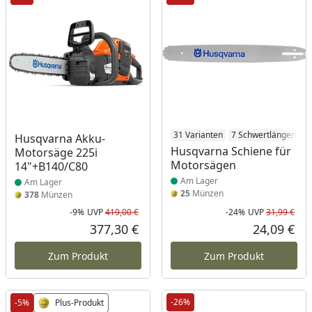
Produkt am Lager
Produkt am Lager
31 Varianten
7 Schwertlängen
5
Husqvarna Akku-
Husqvarna Schiene für
Motorsäge 225i
Motorsägen
14"+B140/C80
Am Lager
Am Lager
25
Münzen
378
Münzen
-9%
UVP
419,00 €
-24%
UVP
31,99 €
Rabatt in Prozent
Ursprünglicher Preis
Rab
Urs
377,30 €
24,09 €
Aktueller Preis
Akt
Zum Produkt
Zum Produkt
-26%
-5%
Plus-Produkt