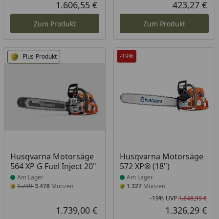
Rabatt in Prozent
Ursprünglicher Preis
Rab
Urs
1.606,55 €
423,27 €
Aktueller Preis
Akt
Zum Produkt
Zum Produkt
-19%
Plus-Produkt
Produkt am Lager
Produkt am Lager
Husqvarna Motorsäge
Husqvarna Motorsäge
564 XP G Fuel Inject 20"
572 XP® (18")
Am Lager
Am Lager
1.739
3.478
Münzen
1.327
Münzen
-19%
UVP
1.648,99 €
Rab
Urs
1.739,00 €
1.326,29 €
Aktueller Preis
Akt