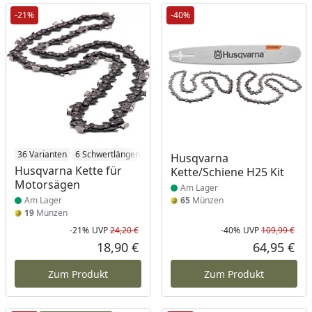
-21%
-40%
Produkt am Lager
36 Varianten
6 Schwertlängen
4 Kettenteilungen
Produkt am Lager
2 Zahnarten
Husqvarna
Husqvarna Kette für
Kette/Schiene H25 Kit
Motorsägen
Am Lager
Am Lager
65
Münzen
19
Münzen
-21%
UVP
24,20 €
-40%
UVP
109,99 €
Rabatt in Prozent
Ursprünglicher Preis
Rab
Urs
18,90 €
64,95 €
Aktueller Preis
Akt
Zum Produkt
Zum Produkt