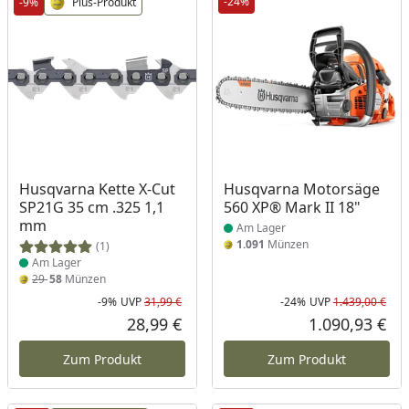
-24%
-9%
Plus-Produkt
Produkt am Lager
Produkt am Lager
Husqvarna Kette X-Cut
Husqvarna Motorsäge
SP21G 35 cm .325 1,1
560 XP® Mark II 18"
mm
Am Lager
1.091
Münzen
(1)
Am Lager
29
58
Münzen
-9%
UVP
31,99 €
-24%
UVP
1.439,00 €
Rabatt in Prozent
Ursprünglicher Preis
Rab
Urs
28,99 €
1.090,93 €
Aktueller Preis
Akt
Zum Produkt
Zum Produkt