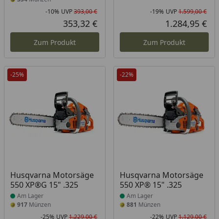
-10%
UVP
393,00 €
-19%
UVP
1.599,00 €
Rabatt in Prozent
Ursprünglicher Preis
Rab
Urs
353,32 €
1.284,95 €
Aktueller Preis
Akt
Zum Produkt
Zum Produkt
-25%
-22%
Produkt am Lager
Produkt am Lager
Husqvarna Motorsäge
Husqvarna Motorsäge
550 XP®G 15" .325
550 XP® 15" .325
Am Lager
Am Lager
917
Münzen
881
Münzen
-25%
UVP
1.229,00 €
-22%
UVP
1.129,00 €