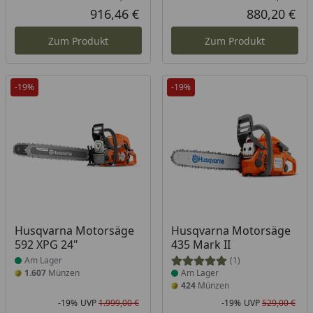
Rabatt in Prozent
Ursprünglicher Preis
Rab
Urs
916,46 €
880,20 €
Aktueller Preis
Akt
Zum Produkt
Zum Produkt
-19%
-19%
Produkt am Lager
Produkt am Lager
Husqvarna Motorsäge
Husqvarna Motorsäge
592 XPG 24"
435 Mark II
Am Lager
(1)
1.607
Münzen
Am Lager
424
Münzen
-19%
UVP
1.999,00 €
-19%
UVP
529,00 €