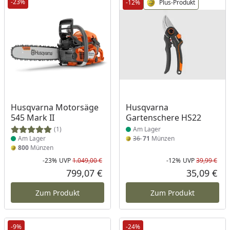
-23%
-12%
Plus-Produkt
Produkt am Lager
Produkt am Lager
Husqvarna Motorsäge
Husqvarna
545 Mark II
Gartenschere HS22
(1)
Am Lager
Am Lager
36
71
Münzen
800
Münzen
-23%
UVP
1.049,00 €
-12%
UVP
39,99 €
Rabatt in Prozent
Ursprünglicher Preis
Rab
Urs
799,07 €
35,09 €
Aktueller Preis
Akt
Zum Produkt
Zum Produkt
-9%
-24%