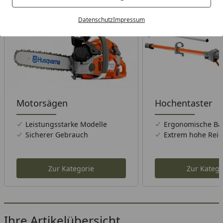
Datenschutz
Impressum
Motorsägen
Hochentaster
Leistungsstarke Modelle
Ergonomische Ba
Sicherer Gebrauch
Extrem hohe Reic
Zur Kategorie
Zur Katego
Ihre Artikelübersicht