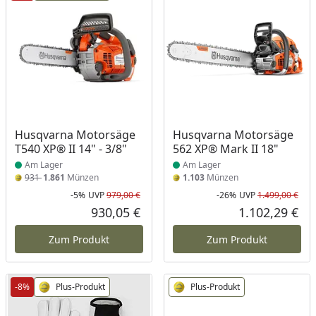
Produkt am Lager
Produkt am Lager
Husqvarna Motorsäge
Husqvarna Motorsäge
T540 XP® II 14" - 3/8"
562 XP® Mark II 18"
Am Lager
Am Lager
931
1.861
Münzen
1.103
Münzen
-5%
UVP
979,00 €
-26%
UVP
1.499,00 €
Rabatt in Prozent
Ursprünglicher Preis
Rab
Urs
930,05 €
1.102,29 €
Aktueller Preis
Akt
Zum Produkt
Zum Produkt
-8%
Plus-Produkt
Plus-Produkt