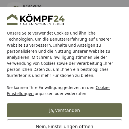
KÖMPF24
Öffnen
Banner schließen
KÖMPF24
kostenlos - Im App Store
Alle Produkte
Mein Konto
Wunschl
Eink
Unsere Seite verwendet Cookies und ähnliche
Technologien, um die Benutzererfahrung auf unserer
Hotline
4,81
/ 5
Suchen
Website zu verbessern, Inhalte und Anzeigen zu
personalisieren und die Nutzung unserer Website zu
analysieren. Mit Ihrer Einwilligung stimmen Sie der
Karibu Pools inkl. gratis Sandfilteranlage & Pool-
Verwendung von Cookies sowie der Verarbeitung Ihrer
Starterset (Gesamtwert bis 468,99€)
persönlichen Daten zu, um Ihnen ein bestmögliches
Surferlebnis und mehr Funktionen zu bieten.
Husqvarna
Schneiden
Sie können Ihre Einwilligung jederzeit in den
Cookie-
Startseite
Einstellungen
anpassen oder widerrufen.
Husqvarna Schneiden
Ja, verstanden
Wählen Sie Ihre Husqvarna
Motorsäge oder ein Schneidegerät:
Nein, Einstellungen öffnen