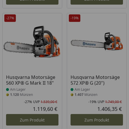
-27%
-19%
Produkt am Lager
Produkt am Lager
Husqvarna Motorsäge
Husqvarna Motorsäge
560 XP® G Mark II 18"
572 XP® G (20")
Am Lager
Am Lager
1.120
Münzen
1.407
Münzen
-27%
UVP
1.539,00 €
-19%
UVP
1.749,00 €
Rabatt in Prozent
Ursprünglicher Preis
Rab
Urs
1.119,60 €
1.406,35 €
Aktueller Preis
Akt
Zum Produkt
Zum Produkt