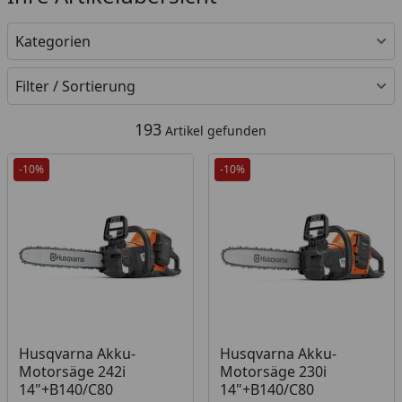
Kategorien
Filter / Sortierung
193
Artikel gefunden
-10%
-10%
Produkt am Lager
Produkt am Lager
Husqvarna Akku-
Husqvarna Akku-
Motorsäge 242i
Motorsäge 230i
14"+B140/C80
14"+B140/C80