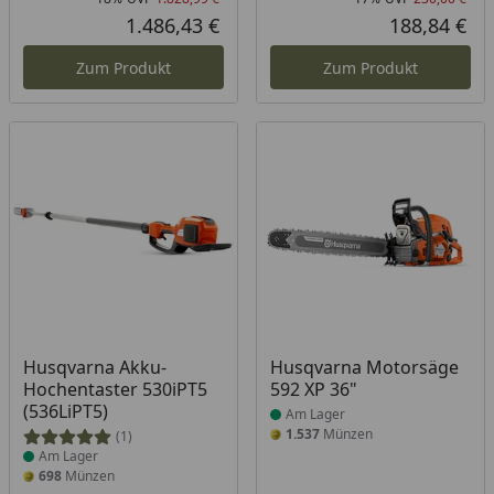
Rabatt in Prozent
Ursprünglicher Preis
Rab
Urs
1.486,43 €
188,84 €
Aktueller Preis
Akt
Zum Produkt
Zum Produkt
Produkt am Lager
Produkt am Lager
Husqvarna Akku-
Husqvarna Motorsäge
Hochentaster 530iPT5
592 XP 36"
(536LiPT5)
Am Lager
1.537
Münzen
(1)
Am Lager
698
Münzen