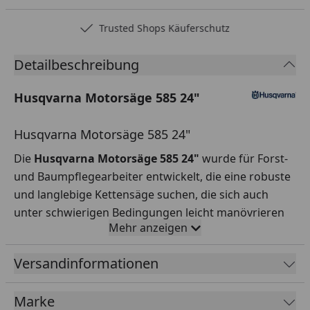
Trusted Shops Käuferschutz
Detailbeschreibung
Husqvarna Motorsäge 585 24"
Husqvarna Motorsäge 585 24"
Die
Husqvarna Motorsäge 585 24"
wurde für Forst-
und Baumpflegearbeiter entwickelt, die eine robuste
und langlebige Kettensäge suchen, die sich auch
unter schwierigen Bedingungen leicht manövrieren
Mehr anzeigen
und warten lässt. Diese Kettensäge kombiniert
bewährte Technologie mit modernem Design und
Versandinformationen
Leistung. Der leistungsstarke X-Torq-Motor in
Kombination mit den X-Cut C85/C83-Ketten bietet
Marke
eine hervorragende Schnittleistung.