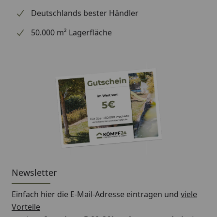
Hubraum
86 cm³
Deutschlands bester Händler
Zylinderbohrung
53 mm
50.000 m² Lagerfläche
Zylindertakt
39 mm
Zündkerze
NGK CMR
Zündmodulabstand
0,3 mm
Schmierstoffe
Kraftstoffsorte
Benzin
Tankvolumen
0,86 Liter
Newsletter
Kraftstoffverbrauch
450 g/kWh 
kg/h)
Einfach hier die E-Mail-Adresse eintragen und
viele
Vorteile
Schmierstofftyp
Husqvarna 