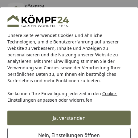
KÖMPF24
Öffnen
Banner schließen
KÖMPF24
kostenlos - Im App Store
Alle Produkte
Mein Konto
Wunschl
Eink
Unsere Seite verwendet Cookies und ähnliche
Technologien, um die Benutzererfahrung auf unserer
Hotline
4,81
/ 5
Suchen
Website zu verbessern, Inhalte und Anzeigen zu
personalisieren und die Nutzung unserer Website zu
analysieren. Mit Ihrer Einwilligung stimmen Sie der
Karibu Pools inkl. gratis Sandfilteranlage & Pool-
Verwendung von Cookies sowie der Verarbeitung Ihrer
Starterset (Gesamtwert bis 468,99€)
persönlichen Daten zu, um Ihnen ein bestmögliches
Surferlebnis und mehr Funktionen zu bieten.
Sie können Ihre Einwilligung jederzeit in den
Cookie-
Alles für den Garten
Husqvarna Motorsäge 585 24"
Einstellungen
anpassen oder widerrufen.
Startseite
Husqvarna Motorsäge 585 24"
Ja, verstanden
Nein, Einstellungen öffnen