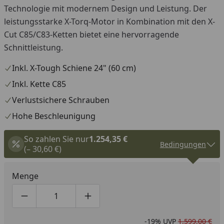
Technologie mit modernem Design und Leistung. Der
leistungsstarke X-Torq-Motor in Kombination mit den X-
Cut C85/C83-Ketten bietet eine hervorragende
Schnittleistung.
Inkl. X-Tough Schiene 24" (60 cm)
Inkl. Kette C85
Verlustsichere Schrauben
Hohe Beschleunigung
So zahlen Sie nur
1.254,35 €
Bedingungen
(– 30,60 €)
Menge
Produktmenge um eins verringern
Produktmenge manuell eingeben
Produktmenge um eins erhöhen
-19%
UVP
1.599,00 €