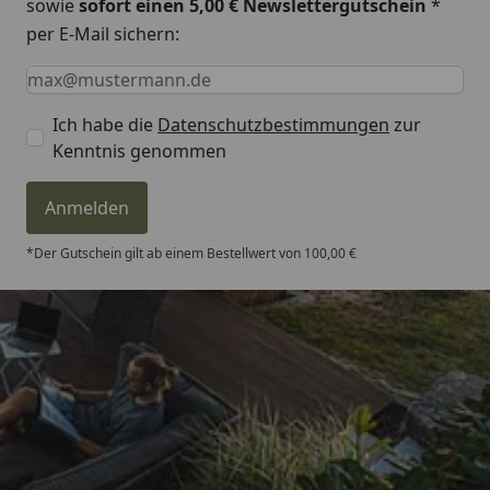
sowie
sofort einen 5,00 € Newslettergutschein
*
oder ein
per E-Mail sichern:
vergleichb
hochwertig
Keine Eingabe erforderlich
Eingabe erforderlich
E-Mail *
50:1
Mischungs
Ich habe die
Datenschutzbestimmungen
zur
Kenntnis genommen
Ölpumpe
Einstellbar
Durchfluss
Anmelden
Durchfluss
Leerlauf
*Der Gutschein gilt ab einem Bestellwert von 100,00 €
Öltank
0,42 Liter
Trusted Shops
Kapazität
Ausgangsleistung
5,1 kW (6,9
4,81
/ 5
Kettengeschwindigkeit bei max.
30,6 m/s