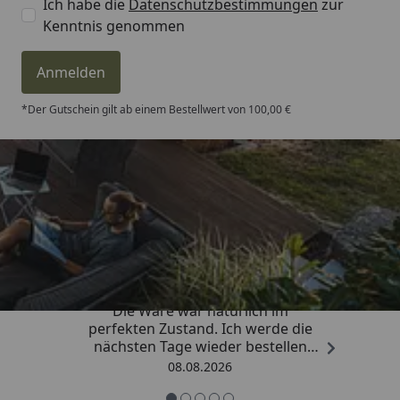
Ich habe die
Datenschutzbestimmungen
zur
Kenntnis genommen
Anmelden
*Der Gutschein gilt ab einem Bestellwert von 100,00 €
Trusted Shops
4,81
/ 5
„Hervorragend schnelle Lieferung.
Die Ware war natürlich im
perfekten Zustand. Ich werde die
nächsten Tage wieder bestellen
Grüße an die Belegschaft gute
08.08.2026
Arbeit👍🏾👍🏾“