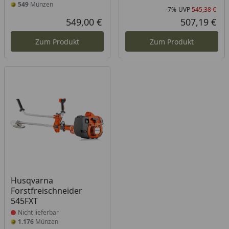
549
Münzen
-7%
UVP
545,38 €
Rab
Urs
549,00 €
507,19 €
Aktueller Preis
Akt
Zum Produkt
Zum Produkt
Produkt nicht lieferbar
Husqvarna
Forstfreischneider
545FXT
Nicht lieferbar
1.176
Münzen