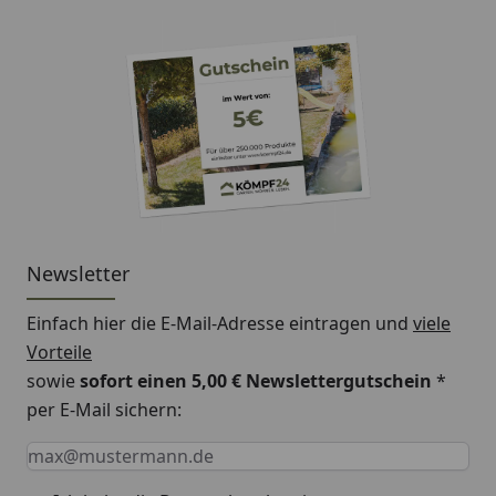
Newsletter
Einfach hier die E-Mail-Adresse eintragen und
viele
Vorteile
sowie
sofort einen 5,00 € Newslettergutschein
*
per E-Mail sichern:
Keine Eingabe erforderlich
Eingabe erforderlich
E-Mail *