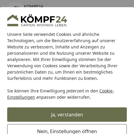
KÖMPF24
Öffnen
Banner schließen
KÖMPF24
kostenlos - Im App Store
Alle Produkte
Mein Konto
Wunschl
Eink
Unsere Seite verwendet Cookies und ähnliche
Technologien, um die Benutzererfahrung auf unserer
Hotline
4,81
/ 5
Suchen
Website zu verbessern, Inhalte und Anzeigen zu
personalisieren und die Nutzung unserer Website zu
analysieren. Mit Ihrer Einwilligung stimmen Sie der
Karibu Pools inkl. gratis Sandfilteranlage & Pool-
Verwendung von Cookies sowie der Verarbeitung Ihrer
Starterset (Gesamtwert bis 468,99€)
persönlichen Daten zu, um Ihnen ein bestmögliches
Surferlebnis und mehr Funktionen zu bieten.
Husqvarna
Schneiden
Forstfreischneider
Sie können Ihre Einwilligung jederzeit in den
Cookie-
Startseite
Einstellungen
anpassen oder widerrufen.
Husqvarna Forstfreischneider
Ja, verstanden
Ihre Artikelübersicht
Nein, Einstellungen öffnen