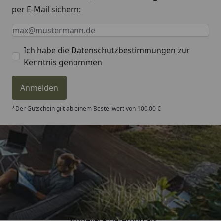
per E-Mail sichern:
Keine Eingabe erforderlich
Eingabe erforderlich
E-Mail *
Ich habe die
Datenschutzbestimmungen
zur
Kenntnis genommen
Anmelden
*Der Gutschein gilt ab einem Bestellwert von 100,00 €
Trusted Shops
4,81
/ 5
„Schnellere Lieferung als