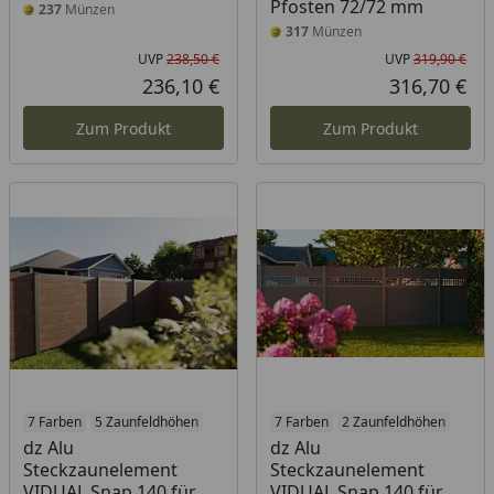
Pfosten 72/72 mm
237
Münzen
317
Münzen
UVP
238,50 €
UVP
319,90 €
Ursprünglicher Preis
Urs
236,10 €
316,70 €
Aktueller Preis
Akt
Zum Produkt
Zum Produkt
7 Farben
5 Zaunfeldhöhen
7 Farben
2 Zaunfeldhöhen
dz Alu
dz Alu
Steckzaunelement
Steckzaunelement
VIDUAL Snap 140 für
VIDUAL Snap 140 für