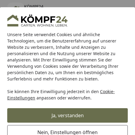
KÖMPF24
Öffnen
Banner schließen
KÖMPF24
kostenlos - Im App Store
Alle Produkte
Mein Konto
Wunschl
Eink
Unsere Seite verwendet Cookies und ähnliche
Technologien, um die Benutzererfahrung auf unserer
Hotline
4,81
/ 5
Suchen
Website zu verbessern, Inhalte und Anzeigen zu
personalisieren und die Nutzung unserer Website zu
analysieren. Mit Ihrer Einwilligung stimmen Sie der
Karibu Pools inkl. gratis Sandfilteranlage & Pool-
Verwendung von Cookies sowie der Verarbeitung Ihrer
Starterset (Gesamtwert bis 468,99€)
persönlichen Daten zu, um Ihnen ein bestmögliches
Surferlebnis und mehr Funktionen zu bieten.
Zauntechnik
Steckzaunsystem
VIDUAL Snap
Sie können Ihre Einwilligung jederzeit in den
Cookie-
Startseite
Einstellungen
anpassen oder widerrufen.
dz VIDUAL Snap
Ja, verstanden
Ihre Artikelübersicht
Nein, Einstellungen öffnen