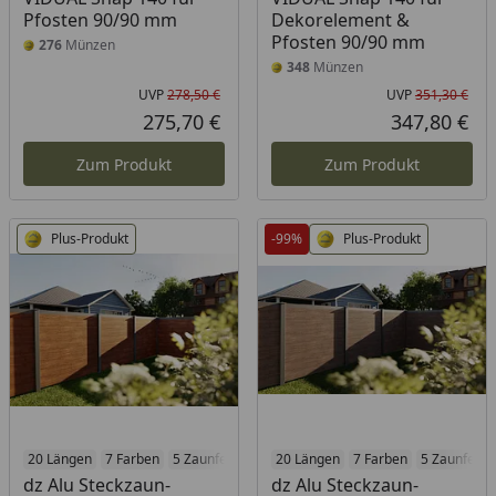
Pfosten 90/90 mm
Dekorelement &
Pfosten 90/90 mm
276
Münzen
348
Münzen
UVP
278,50 €
UVP
351,30 €
Ursprünglicher Preis
Urs
275,70 €
347,80 €
Aktueller Preis
Akt
Zum Produkt
Zum Produkt
Plus-Produkt
-99%
Plus-Produkt
20 Längen
7 Farben
5 Zaunfeldhöhen
20 Längen
7 Farben
5 Zaunfeld
dz Alu Steckzaun-
dz Alu Steckzaun-