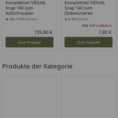
Komplettset VIDUAL
Komplettset VIDUAL
Snap 140 zum
Snap 140 zum
Aufschrauben
Einbetonieren
736
1.472
Münzen
8
16
Münzen
-99%
UVP
9.180,01 €
Rab
Urs
735,80 €
7,80 €
Aktueller Preis
Akt
Zum Produkt
Zum Produkt
Produkte der Kategorie