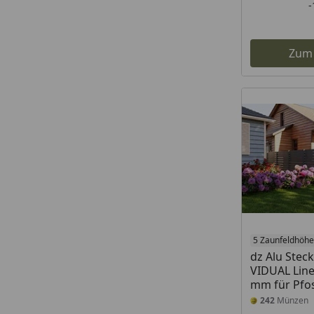
Zum
5 Zaunfeldhöh
dz Alu Stec
VIDUAL Line
mm für Pfo
242
Münzen