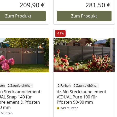
Rabatt in Prozent
Ursprünglicher Preis
Rab
Urs
209,90 €
281,50 €
reis
Aktueller Preis
Akt
Zum Produkt
Zum Produkt
-11%
ben
2 Zaunfeldhöhen
2 Farben
5 Zaunfeldhöhen
lu Steckzaunelement
dz Alu Steckzaunelement
AL Snap 140 für
VIDUAL Pure 100 für
relement & Pfosten
Pfosten 90/90 mm
90 mm
249
Münzen
Münzen