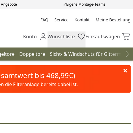
e Angebote
Eigene Montage-Teams
FAQ
Service
Kontakt
Meine Bestellung
Meine Bestellung
Konto
Wunschliste
Einkaufswagen
Mein Konto
Wunschliste
Einkaufswagen
geltore
Doppeltore
Sicht- & Windschutz für Gittermatte
Na
Gesamtwert bis 468,99€)
die Filteranlage bereits dabei ist.