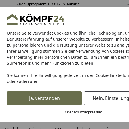
Bonusprogramm: Bis zu 25 % Rabatt*
Hotline
07051 / 9 22 22
4,81
/ 5
Mo-Fr. 8-16 Uhr
25.948 Bewertungen
Unsere Seite verwendet Cookies und ähnliche Technologien, u
Alle Produkte
Highlights
Tipps & Tricks
Alle Produkte
Benutzererfahrung auf unserer Website zu verbessern, Inhalt
zu personalisieren und die Nutzung unserer Website zu analys
Ihrer Einwilligung stimmen Sie der Verwendung von Cookies s
Zauntechnik
Einstabmatten
Doppelstabmatten
Verarbeitung Ihrer persönlichen Daten zu, um Ihnen ein best
Surferlebnis und mehr Funktionen zu bieten.
Karibu Pools inkl. gra
Sie können Ihre Einwilligung jederzeit in den
Cookie-Einstellu
oder widerrufen.
Dein Traumpool im Sorglos-Paket: F
Ja, verstanden
Nein, Einstellun
Zauntechnik
Steckzaunsystem
Startseite
dz Steckzaunsystem
Datenschutz
Impressum