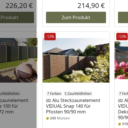
226,20 €
214,90 €
Aktueller Preis
Aktueller P
 Produkt
Zum Produkt
-12%
-12%
unfeldhöhen
7 Farben
5 Zaunfeldhöhen
7 Far
kzaunelement
dz Alu Steckzaunelement
dz A
 100 für
VIDUAL Snap 140 für
VIDU
/72 mm
Pfosten 90/90 mm
Deko
90/
245
Münzen
310