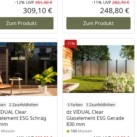
-12%
UVP
351,30 €
-11%
UVP
282,70 €
Prozent
cher Preis
Rabatt in Prozent
Ursprünglicher Preis
Rab
Urs
309,10 €
248,80 €
reis
Aktueller Preis
Akt
Zum Produkt
Zum Produkt
-11%
ben
2 Zaunfeldhöhen
5 Farben
5 Zaunfeldhöhen
IDUAL Clear
dz VIDUAL Clear
element ESG Schräg
Glaselement ESG Gerade
 mm
830 mm
Münzen
100
Münzen