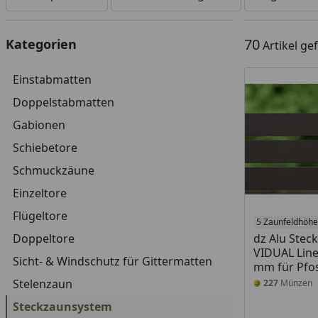
70
Kategorien
Artikel g
Einstabmatten
Doppelstabmatten
Gabionen
Schiebetore
Schmuckzäune
Einzeltore
Flügeltore
5 Zaunfeldhöh
Doppeltore
dz Alu Stec
VIDUAL Line
Sicht- & Windschutz für Gittermatten
mm für Pfo
Stelenzaun
227
Münzen
Steckzaunsystem