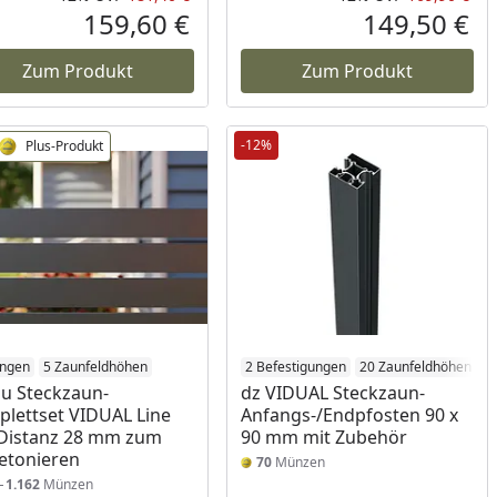
Prozent
cher Preis
Rabatt in Prozent
Ursprünglicher Preis
Rab
Urs
159,60 €
149,50 €
reis
Aktueller Preis
Akt
Zum Produkt
Zum Produkt
-12%
Plus-Produkt
ängen
5 Zaunfeldhöhen
2 Befestigungen
20 Zaunfeldhöhen
lu Steckzaun-
dz VIDUAL Steckzaun-
lettset VIDUAL Line
Anfangs-/Endpfosten 90 x
Distanz 28 mm zum
90 mm mit Zubehör
etonieren
70
Münzen
1
1.162
Münzen