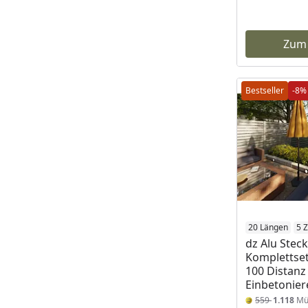
Zum
Bestseller
-8%
20 Längen
5 
dz Alu Stec
Komplettset
100 Distan
Einbetonier
559
1.118
Mü