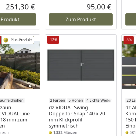
Rabatt in 
Ursprüngli
251,30 €
95,00 €
Aktueller Preis
Aktueller P
 Produkt
Zum Produkt
-12%
Plus-Produkt
-8%
Zaunfeldhöhen
2 Farben
5 Höhen
4 Lichte Weiten
20 L
kzaun-
dz VIDUAL Swing
dz A
 VIDUAL Line
Doppeltor Snap 140 x 20
Komp
z 18 mm zum
mm Klickprofil
150 
en
symmetrisch
Einb
nzen
1.332
Münzen
58