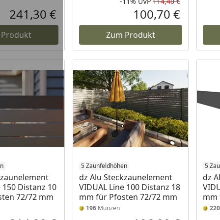
-11%
UVP
114,40 €
Rabatt in 
Ursprüngli
241,30 €
100,70 €
Aktueller Preis
Aktueller P
 Produkt
Zum Produkt
en
5 Zaunfeldhöhen
5 Za
kzaunelement
dz Alu Steckzaunelement
dz A
 150 Distanz 10
VIDUAL Line 100 Distanz 18
VIDU
sten 72/72 mm
mm für Pfosten 72/72 mm
mm f
196
Münzen
220