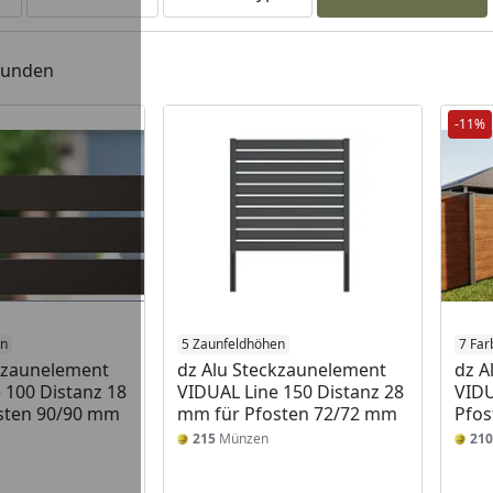
efunden
-11%
en
5 Zaunfeldhöhen
7 Far
kzaunelement
dz Alu Steckzaunelement
dz A
 100 Distanz 18
VIDUAL Line 150 Distanz 28
VIDU
sten 90/90 mm
mm für Pfosten 72/72 mm
Pfos
215
Münzen
210