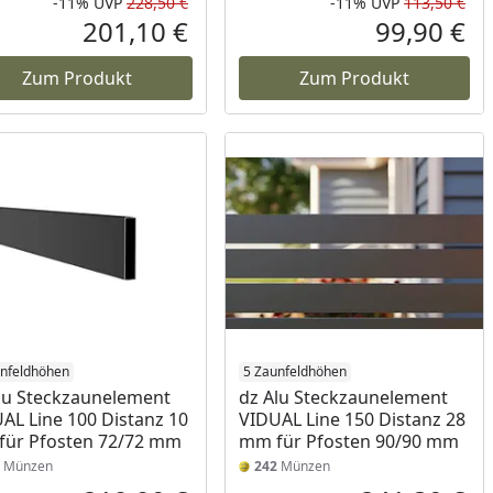
-11%
UVP
228,50 €
-11%
UVP
113,50 €
Prozent
cher Preis
Rabatt in Prozent
Ursprünglicher Preis
Rab
Urs
201,10 €
99,90 €
reis
Aktueller Preis
Akt
Zum Produkt
Zum Produkt
unfeldhöhen
5 Zaunfeldhöhen
lu Steckzaunelement
dz Alu Steckzaunelement
AL Line 100 Distanz 10
VIDUAL Line 150 Distanz 28
ür Pfosten 72/72 mm
mm für Pfosten 90/90 mm
Münzen
242
Münzen