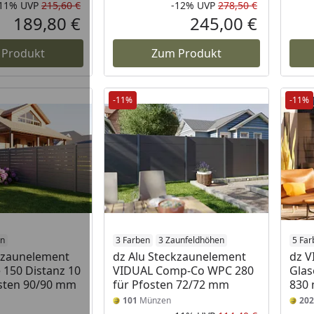
-11%
UVP
215,60 €
-12%
UVP
278,50 €
Rabatt in Prozent
Ursprünglicher Preis
Rabatt in 
Ursprüngli
189,80 €
245,00 €
Aktueller Preis
Aktueller P
 Produkt
Zum Produkt
-11%
-11%
en
3 Farben
3 Zaunfeldhöhen
5 Far
kzaunelement
dz Alu Steckzaunelement
dz V
 150 Distanz 10
VIDUAL Comp-Co WPC 280
Glas
sten 90/90 mm
für Pfosten 72/72 mm
830
101
Münzen
202