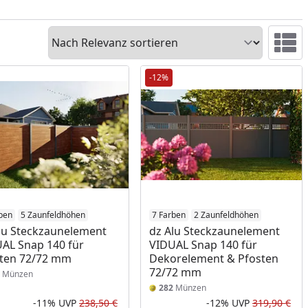
Sortieren
Ansicht 
-12%
ben
5 Zaunfeldhöhen
7 Farben
2 Zaunfeldhöhen
lu Steckzaunelement
dz Alu Steckzaunelement
AL Snap 140 für
VIDUAL Snap 140 für
ten 72/72 mm
Dekorelement & Pfosten
72/72 mm
Münzen
282
Münzen
-11%
UVP
238,50 €
-12%
UVP
319,90 €