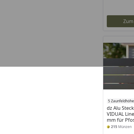
Zum
5 Zaunfeldhöh
dz Alu Stec
VIDUAL Line
mm für Pfo
215
Münzen