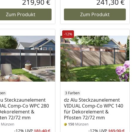
219,90 €
241,30 €
reis
Aktueller Preis
Akt
Zum Produkt
Zum Produkt
-12%
ben
3 Farben
lu Steckzaunelement
dz Alu Steckzaunelement
UAL Comp-Co WPC 280
VIDUAL Comp-Co WPC 140
Dekorelement &
für Dekorelement &
ten 72/72 mm
Pfosten 72/72 mm
Münzen
150
Münzen
-12%
UVP
181,40 €
-12%
UVP
169,90 €