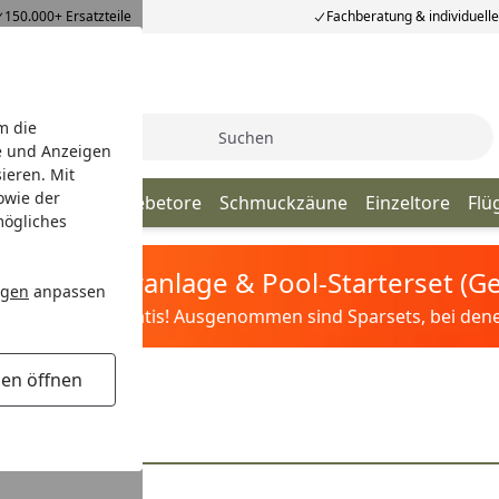
150.000+ Ersatzteile
Fachberatung & individuell
m die
Suche
e und Anzeigen
ieren. Mit
owie der
Gabionen
Schiebetore
Schmuckzäune
Einzeltore
Flü
mögliches
tis Sandfilteranlage & Pool-Starterset (
ngen
anpassen
ilter&Pflege gratis! Ausgenommen sind Sparsets, bei denen 
gen öffnen