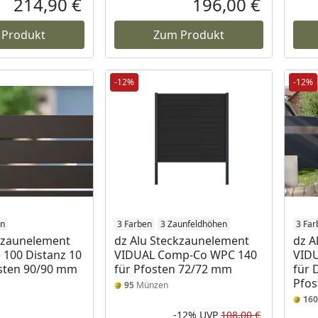
214,90 €
196,00 €
Aktueller Preis
Aktueller P
 Produkt
Zum Produkt
-12%
-12%
en
3 Farben
3 Zaunfeldhöhen
3 Far
kzaunelement
dz Alu Steckzaunelement
dz A
 100 Distanz 10
VIDUAL Comp-Co WPC 140
VID
sten 90/90 mm
für Pfosten 72/72 mm
für 
Pfos
95
Münzen
160
-12%
UVP
108,00 €