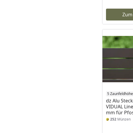
Zum
5 Zaunfeldhöh
dz Alu Stec
VIDUAL Line
mm für Pfo
252
Münzen