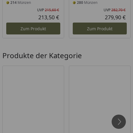
214
Münzen
280
Münzen
UVP
215,60 €
UVP
282,70 €
Ursprünglicher Preis
Urs
213,50 €
279,90 €
Aktueller Preis
Akt
Zum Produkt
Zum Produkt
Produkte der Kategorie