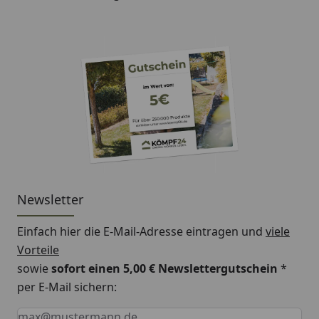
Newsletter
Einfach hier die E-Mail-Adresse eintragen und
viele
Vorteile
sowie
sofort einen 5,00 € Newslettergutschein
*
per E-Mail sichern:
Keine Eingabe erforderlich
Eingabe erforderlich
E-Mail *