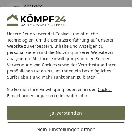
KÖMPF24
Öffnen
Banner schließen
KÖMPF24
kostenlos - Im App Store
Alle Produkte
Mein Konto
Wunschl
Eink
Unsere Seite verwendet Cookies und ähnliche
Technologien, um die Benutzererfahrung auf unserer
Hotline
4,81
/ 5
Suchen
Website zu verbessern, Inhalte und Anzeigen zu
personalisieren und die Nutzung unserer Website zu
analysieren. Mit Ihrer Einwilligung stimmen Sie der
Karibu Pools inkl. gratis Sandfilteranlage & Pool-
Verwendung von Cookies sowie der Verarbeitung Ihrer
Starterset (Gesamtwert bis 468,99€)
persönlichen Daten zu, um Ihnen ein bestmögliches
Surferlebnis und mehr Funktionen zu bieten.
Zauntechnik
Steckzaunsystem
VIDUAL Pure
Sie können Ihre Einwilligung jederzeit in den
Cookie-
Startseite
Einstellungen
anpassen oder widerrufen.
dz VIDUAL Pure
Ja, verstanden
Ihre Artikelübersicht
Nein, Einstellungen öffnen