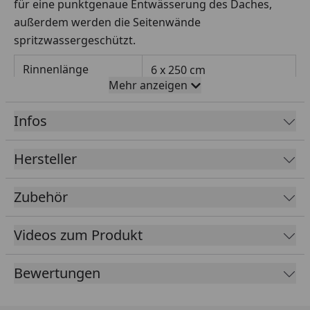
für eine punktgenaue Entwässerung des Daches,
außerdem werden die Seitenwände
spritzwassergeschützt.
Rinnenlänge
6 x 250 cm
Mehr anzeigen
Rinnenbreite
78 mm (Halbrundrinne)
Infos
Fallrohrdurchmesser
60 mm
Hersteller
Material
Kunststoff
Zubehör
Farbe
Braun
Weiß
Anthrazit
Videos zum Produkt
Lieferumfang
Rinnenrohre
Bewertungen
2 Fallrohre
Kunststoffhalter
Montagematerial