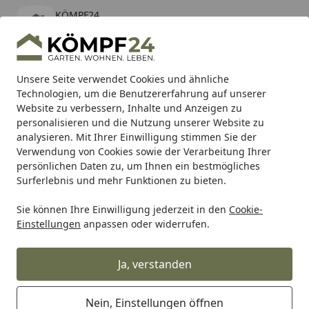
KÖMPF24
Öffnen
Banner schließen
KÖMPF24
kostenlos - Im App Store
Alle Produkte
Mein Konto
Wunschl
Eink
Unsere Seite verwendet Cookies und ähnliche
Technologien, um die Benutzererfahrung auf unserer
Hotline
4,81
/ 5
Suchen
Website zu verbessern, Inhalte und Anzeigen zu
personalisieren und die Nutzung unserer Website zu
analysieren. Mit Ihrer Einwilligung stimmen Sie der
Karibu Pools inkl. gratis Sandfilteranlage & Pool-
Verwendung von Cookies sowie der Verarbeitung Ihrer
Starterset (Gesamtwert bis 468,99€)
persönlichen Daten zu, um Ihnen ein bestmögliches
Surferlebnis und mehr Funktionen zu bieten.
Sie können Ihre Einwilligung jederzeit in den
Cookie-
Alles für den Garten
Gartenhaus
Pavillons & Lauben
Z
Einstellungen
anpassen oder widerrufen.
Startseite
Kunststoff Dachrinnenset 482B für
Pavillons (6 Ecken)
Ja, verstanden
Nein, Einstellungen öffnen