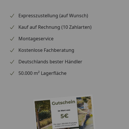
Ausführliche
Montageanleitung
Expresszustellung (auf Wunsch)
Optional erhältlich
Regensammler mit
Kauf auf Rechnung (10 Zahlarten)
(siehe Reiter
Überlaufstopp jeweils für
"Zubehör")
Anschluss einer
Montageservice
Regentonne
Kostenlose Fachberatung
Wasserspeier
Deutschlands bester Händler
Hinweis: Für die Montage werden Traufbretter
50.000 m² Lagerfläche
benötigt.
Schrauben für die Befestigung der Rinnenhalter sind
nicht im Lieferumfang enthalten.
Montageanleitung Wulstrinne Typ 250
(Rinnenbreite 78 mm)