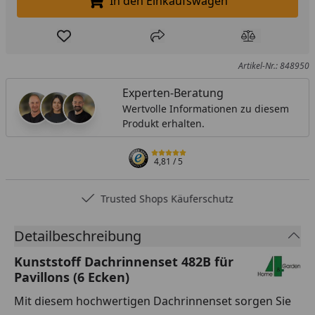
In den Einkaufswagen
In den Einkaufswagen legen
Produkt zur Wunschliste hinzufügen
Teilen
Produkt Ver
Artikel-Nr.: 848950
Experten-Beratung
Wertvolle Informationen zu diesem
Produkt erhalten.
4,81
/ 5
Trusted Shops Käuferschutz
Detailbeschreibung
Kunststoff Dachrinnenset 482B für
Pavillons (6 Ecken)
Mit diesem hochwertigen Dachrinnenset sorgen Sie