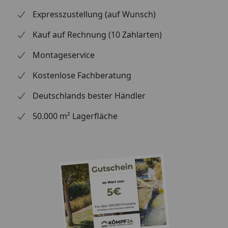
Expresszustellung (auf Wunsch)
Optional erhältlich
Regensammler mit
(siehe Reiter
Überlaufstopp jeweils für
Kauf auf Rechnung (10 Zahlarten)
"Zubehör")
Anschluss einer
Montageservice
Regentonne
Wasserspeier
Kostenlose Fachberatung
Deutschlands bester Händler
Bitte beachten Sie: Die Dachrinnen können auch ohne
50.000 m² Lagerfläche
Traufbretter montiert werden, allerdings müssen die
Rinneisen entsprechend der Dachneigung bauseits
gebogen werden.
Schrauben für die Befestigung der Rinnenhalter sind
nicht im Lieferumfang enthalten.
Montageanleitung Wulstrinne Typ 250
(Rinnenbreite 78 mm)