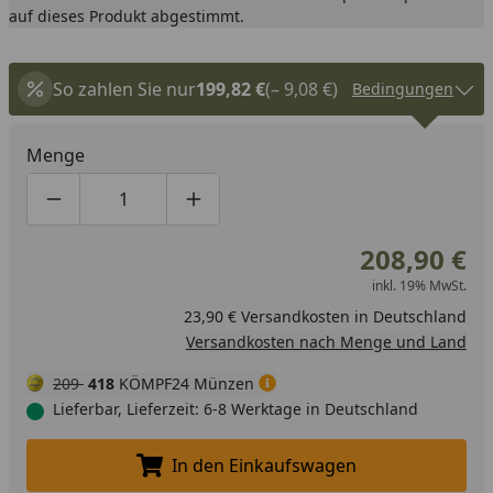
auf dieses Produkt abgestimmt.
So zahlen Sie nur
199,82 €
(– 9,08 €)
Bedingungen
Menge
Produktmenge um eins verringern
Produktmenge manuell eingeben
Produktmenge um eins erhöhen
208,90 €
inkl. 19% MwSt.
23,90 € Versandkosten in Deutschland
Versandkosten nach Menge und Land
209
418
KÖMPF24 Münzen
Lieferbar, Lieferzeit: 6-8 Werktage in Deutschland
In den Einkaufswagen
In den Einkaufswagen legen