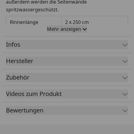
außerdem werden die Seitenwände
spritzwassergeschützt.
Rinnenlänge
2 x 250 cm
Mehr anzeigen
Rinnenbreite
78 mm
Infos
Fallrohrdurchmesser
60 mm
Material
Kunststoff
Hersteller
Farbe
Braun
Zubehör
Weiß
Anthrazit
Videos zum Produkt
Lieferumfang
Rinnenrohre
2 Fallrohre
Bewertungen
Rinneisen
Montagematerial
Ausführliche
Montageanleitung