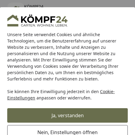
KÖMPF24
Öffnen
Banner schließen
KÖMPF24
kostenlos - Im App Store
Alle Produkte
Mein Konto
Wunschl
Eink
Unsere Seite verwendet Cookies und ähnliche
Technologien, um die Benutzererfahrung auf unserer
Hotline
4,81
/ 5
Suchen
Website zu verbessern, Inhalte und Anzeigen zu
personalisieren und die Nutzung unserer Website zu
analysieren. Mit Ihrer Einwilligung stimmen Sie der
Karibu Pools inkl. gratis Sandfilteranlage & Pool-
Verwendung von Cookies sowie der Verarbeitung Ihrer
Starterset (Gesamtwert bis 468,99€)
persönlichen Daten zu, um Ihnen ein bestmögliches
Surferlebnis und mehr Funktionen zu bieten.
Sie können Ihre Einwilligung jederzeit in den
Cookie-
Alles für den Garten
Gartenhaus
Zubehör für Gartenhäu
Einstellungen
anpassen oder widerrufen.
Startseite
Kunststoff Dachrinnenset 420A für
Satteldächer
Ja, verstanden
Nein, Einstellungen öffnen