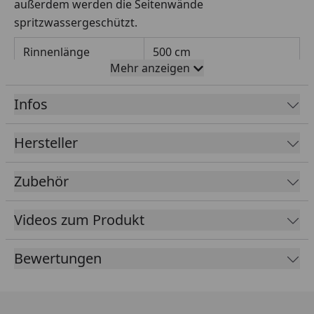
außerdem werden die Seitenwände
spritzwassergeschützt.
Rinnenlänge
500 cm
Mehr anzeigen
Rinnenbreite
78 mm
Infos
Fallrohrdurchmesser
60 mm
Material
Kunststoff
Hersteller
Farbe
Braun
Zubehör
Weiß
Anthrazit
Videos zum Produkt
Lieferumfang
Rinnenrohre
1 Fallrohr
Bewertungen
Rinneisen
Montagematerial
Ausführliche
Montageanleitung