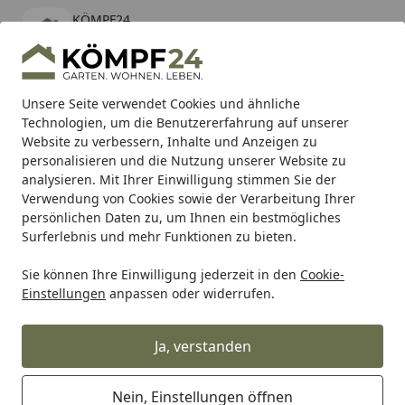
KÖMPF24
Öffnen
Banner schließen
KÖMPF24
kostenlos - Im App Store
Alle Produkte
Mein Konto
Wunschl
Eink
Unsere Seite verwendet Cookies und ähnliche
Technologien, um die Benutzererfahrung auf unserer
Hotline
4,81
/ 5
Suchen
Website zu verbessern, Inhalte und Anzeigen zu
personalisieren und die Nutzung unserer Website zu
analysieren. Mit Ihrer Einwilligung stimmen Sie der
Karibu Pools inkl. gratis Sandfilteranlage & Pool-
Verwendung von Cookies sowie der Verarbeitung Ihrer
Starterset (Gesamtwert bis 468,99€)
persönlichen Daten zu, um Ihnen ein bestmögliches
Surferlebnis und mehr Funktionen zu bieten.
Sie können Ihre Einwilligung jederzeit in den
Cookie-
Alles für den Garten
Gartenhaus
Zubehör für Gartenhäu
Einstellungen
anpassen oder widerrufen.
Startseite
Kunststoff Dachrinnenset 403A für
Pultdach/Flachdach Gartenhäuser
Ja, verstanden
Nein, Einstellungen öffnen