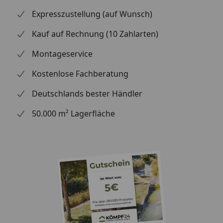
Expresszustellung (auf Wunsch)
optional erhältlich
Regensammler mit
(siehe Reiter
Überlaufstopp
Kauf auf Rechnung (10 Zahlarten)
"Zubehör")
jeweils für Anschluss
Montageservice
einer Regentonne
Wasserspeier
Kostenlose Fachberatung
Deutschlands bester Händler
Bitte beachten Sie: Die Dachrinnen können auch ohne
50.000 m² Lagerfläche
Traufbretter montiert werden, allerdings müssen die
Rinneisen entsprechend der Dachneigung bauseits
gebogen werden.
Schrauben für die Befestigung der Rinnenhalter sind
nicht im Lieferumfang enthalten.
Montageanleitung Wulstrinne Typ 250
(Rinnenbreite 78 mm)