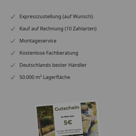
Freizonen beim Mähen aussparen. Der HRM4000 Live
ist zudem noch praktischer im Betrieb, da zwei
Expresszustellung (auf Wunsch)
Abkürzungskabel verwendet werden können.
Kauf auf Rechnung (10 Zahlarten)
Smartphone- und Alexa-Konnektivität
Der Miimo lässt sich per Fernzugriff über ein
Montageservice
Smartphone oder Alexa bequem von überall auf der
Kostenlose Fachberatung
Welt aus steuern.
Deutschlands bester Händler
50.000 m² Lagerfläche