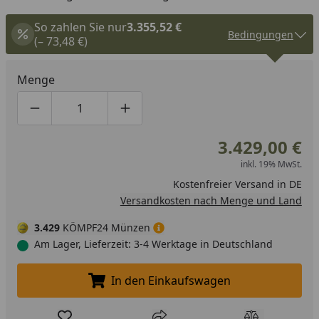
Durchgängen, minimiert die Radspuren und erhöht die
aus fernsteuern. Der Miimo lässt sich per Fernzugriff
Effizienz.
So zahlen Sie nur
3.355,52 €
über ein Smartphone oder Alexa bequem von überall auf
Bedingungen
(– 73,48 €)
der Welt aus steuern.
Menge
Produktmenge um eins verringern
Produktmenge manuell eingeben
Produktmenge um eins erhöhen
3.429,00 €
inkl. 19% MwSt.
Kostenfreier Versand in DE
Versandkosten nach Menge und Land
3.429
KÖMPF24 Münzen
Am Lager, Lieferzeit: 3-4 Werktage in Deutschland
In den Einkaufswagen
In den Einkaufswagen legen