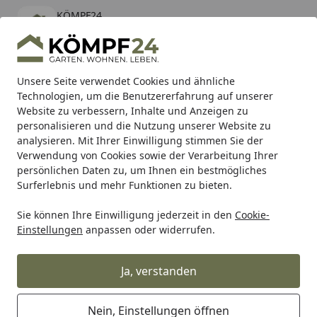
KÖMPF24
Öffnen
Banner schließen
KÖMPF24
kostenlos - Im App Store
Alle Produkte
Mein Konto
Wunschl
Eink
Unsere Seite verwendet Cookies und ähnliche
Technologien, um die Benutzererfahrung auf unserer
Hotline
4,81
/ 5
Suchen
Website zu verbessern, Inhalte und Anzeigen zu
personalisieren und die Nutzung unserer Website zu
analysieren. Mit Ihrer Einwilligung stimmen Sie der
Karibu Pools inkl. gratis Sandfilteranlage & Pool-
Verwendung von Cookies sowie der Verarbeitung Ihrer
Starterset (Gesamtwert bis 468,99€)
persönlichen Daten zu, um Ihnen ein bestmögliches
Surferlebnis und mehr Funktionen zu bieten.
Sie können Ihre Einwilligung jederzeit in den
Cookie-
Honda Mähroboter Miimo HRM 4000 live
Einstellungen
anpassen oder widerrufen.
Startseite
Honda Mähroboter Miimo HRM
4000 live
Ja, verstanden
Nein, Einstellungen öffnen