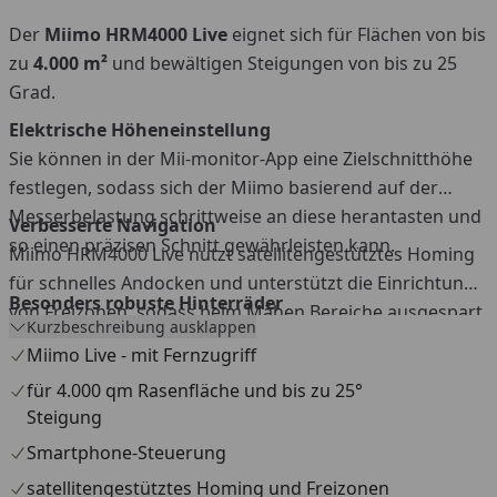
Der
Miimo HRM4000 Live
eignet sich für Flächen von bis
zu
4.000
m²
und bewältigen Steigungen von bis zu 25
Grad.
Elektrische Höheneinstellung
Sie können in der Mii-monitor-App eine Zielschnitthöhe
festlegen, sodass sich der Miimo basierend auf der
Messerbelastung schrittweise an diese herantasten und
Verbesserte Navigation
so einen präzisen Schnitt gewährleisten kann.
Miimo HRM4000 Live nutzt satellitengestütztes Homing
für schnelles Andocken und unterstützt die Einrichtung
Besonders robuste Hinterräder
von Freizonen, sodass beim Mähen Bereiche ausgespart
Kurzbeschreibung ausklappen
Das breitere Profil sorgt dafür, dass weniger Erde
werden können.
Miimo Live - mit Fernzugriff
anhaftet und gewährleistet so einen kontinuierlichen
Betrieb und eine größere Langlebigkeit.
für 4.000 qm Rasenfläche und bis zu 25°
Konnektivität
Steigung
Der Miimo HRM4000 Live lässt sich per Smartphone
Abkürzungskabel
Smartphone-Steuerung
steuern. Das Live-Modell zeichnet sich durch zusätzliche
Ermöglicht dem Miimo die Navigation in engen
Funktionen aus und lässt sich von überall auf der Welt
satellitengestütztes Homing und Freizonen