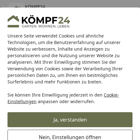
KÖMPF24
Öffnen
Banner schließen
KÖMPF24
kostenlos - Im App Store
Alle Produkte
Mein Konto
Wunschl
Eink
Unsere Seite verwendet Cookies und ähnliche
Technologien, um die Benutzererfahrung auf unserer
Hotline
4,81
/ 5
Suchen
Website zu verbessern, Inhalte und Anzeigen zu
personalisieren und die Nutzung unserer Website zu
analysieren. Mit Ihrer Einwilligung stimmen Sie der
Karibu Pools inkl. gratis Sandfilteranlage & Pool-
Verwendung von Cookies sowie der Verarbeitung Ihrer
Starterset (Gesamtwert bis 468,99€)
persönlichen Daten zu, um Ihnen ein bestmögliches
Surferlebnis und mehr Funktionen zu bieten.
Sie können Ihre Einwilligung jederzeit in den
Cookie-
Alles für den Garten
Gartenmöbel
Schutzhüllen für Gar
Einstellungen
anpassen oder widerrufen.
Startseite
Heinemeyer Abdeckhaube für
Bank, Teak Safe
Ja, verstanden
Nein, Einstellungen öffnen