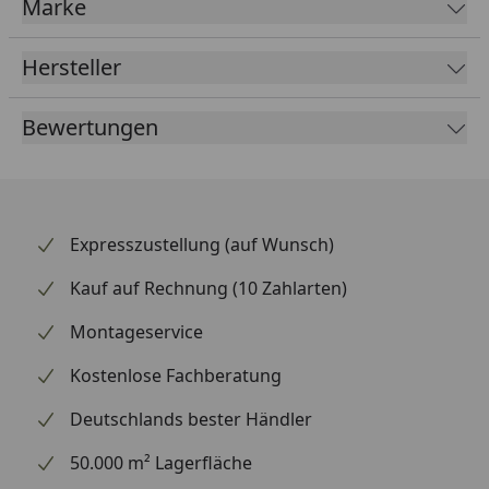
Marke
Breite: 130 oder 154 cm
Hersteller
Tiefe: 63 cm
Höhe vorne: 65 cm
Bewertungen
Höhe hinten: 83 cm
Die angegebenen Maße sind Circa-Maße.
Expresszustellung (auf Wunsch)
Kauf auf Rechnung (10 Zahlarten)
Montageservice
Kostenlose Fachberatung
Deutschlands bester Händler
50.000 m² Lagerfläche