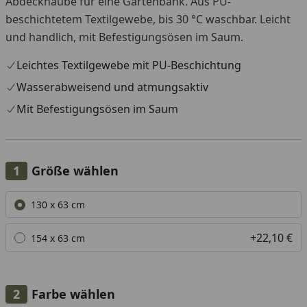
Abdeckhaube für eine Gartenbank. Aus PU-
beschichtetem Textilgewebe, bis 30 °C waschbar. Leicht
und handlich, mit Befestigungsösen im Saum.
Leichtes Textilgewebe mit PU-Beschichtung
Wasserabweisend und atmungsaktiv
Mit Befestigungsösen im Saum
Größe wählen
Alle anzeigen (2)
130 x 63 cm
+22,10 €
154 x 63 cm
Farbe wählen