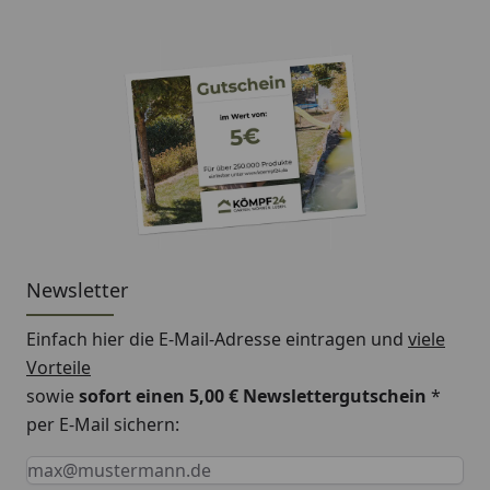
Newsletter
Einfach hier die E-Mail-Adresse eintragen und
viele
Vorteile
sowie
sofort einen 5,00 € Newslettergutschein
*
per E-Mail sichern:
Keine Eingabe erforderlich
Eingabe erforderlich
E-Mail *