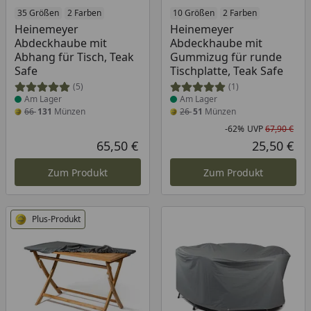
Produkt am Lager
35 Größen
2 Farben
Produkt am Lager
10 Größen
2 Farben
Heinemeyer
Heinemeyer
Abdeckhaube mit
Abdeckhaube mit
Abhang für Tisch, Teak
Gummizug für runde
Safe
Tischplatte, Teak Safe
(5)
(1)
Am Lager
Am Lager
66
131
Münzen
26
51
Münzen
-62%
UVP
67,90 €
Rab
Urs
65,50 €
25,50 €
Aktueller Preis
Akt
Zum Produkt
Zum Produkt
Plus-Produkt