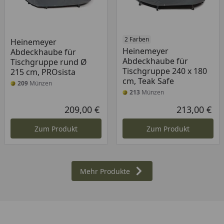
2 Farben
Heinemeyer
Heinemeyer
Abdeckhaube für
Abdeckhaube für
Tischgruppe rund Ø
Tischgruppe 240 x 180
215 cm, PROsista
cm, Teak Safe
209
Münzen
213
Münzen
209,00 €
213,00 €
Aktueller Preis
Akt
Zum Produkt
Zum Produkt
Mehr Produkte