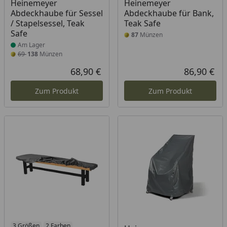
Heinemeyer
Heinemeyer
Abdeckhaube für Sessel
Abdeckhaube für Bank,
/ Stapelsessel, Teak
Teak Safe
Safe
87
Münzen
Am Lager
69
138
Münzen
68,90 €
86,90 €
Aktueller Preis
Akt
Zum Produkt
Zum Produkt
3 Größen
2 Farben