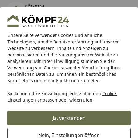
KÖMPF24
Öffnen
Banner schließen
KÖMPF24
kostenlos - Im App Store
Alle Produkte
Mein Konto
Wunschl
Eink
Unsere Seite verwendet Cookies und ähnliche
Technologien, um die Benutzererfahrung auf unserer
Hotline
4,81
/ 5
Suchen
Website zu verbessern, Inhalte und Anzeigen zu
personalisieren und die Nutzung unserer Website zu
analysieren. Mit Ihrer Einwilligung stimmen Sie der
Karibu Pools inkl. gratis Sandfilteranlage & Pool-
Verwendung von Cookies sowie der Verarbeitung Ihrer
Starterset (Gesamtwert bis 468,99€)
persönlichen Daten zu, um Ihnen ein bestmögliches
Surferlebnis und mehr Funktionen zu bieten.
Heinemeyer
Sie können Ihre Einwilligung jederzeit in den
Cookie-
Startseite
Einstellungen
anpassen oder widerrufen.
Heinemeyer Schutzhüllen
Ja, verstanden
Nein, Einstellungen öffnen