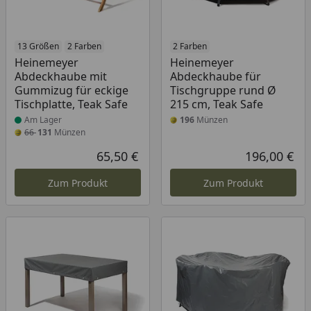
Produkt am Lager
13 Größen
2 Farben
2 Farben
Heinemeyer
Heinemeyer
Abdeckhaube mit
Abdeckhaube für
Gummizug für eckige
Tischgruppe rund Ø
Tischplatte, Teak Safe
215 cm, Teak Safe
Am Lager
196
Münzen
66
131
Münzen
65,50 €
196,00 €
Aktueller Preis
Akt
Zum Produkt
Zum Produkt