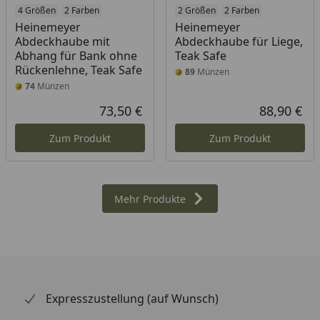
4 Größen
2 Farben
2 Größen
2 Farben
Heinemeyer
Heinemeyer
Abdeckhaube mit
Abdeckhaube für Liege,
Abhang für Bank ohne
Teak Safe
Rückenlehne, Teak Safe
89
Münzen
74
Münzen
73,50 €
88,90 €
Aktueller Preis
Akt
Zum Produkt
Zum Produkt
Mehr Produkte
Expresszustellung (auf Wunsch)