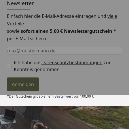
Newsletter
Einfach hier die E-Mail-Adresse eintragen und
viele
Vorteile
sowie
sofort einen 5,00 € Newslettergutschein
*
per E-Mail sichern:
Keine Eingabe erforderlich
Eingabe erforderlich
E-Mail *
Ich habe die
Datenschutzbestimmungen
zur
Kenntnis genommen
Anmelden
*Der Gutschein gilt ab einem Bestellwert von 100,00 €
Trusted Shops