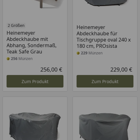
2 Größen
Heinemeyer
Heinemeyer
Abdeckhaube für
Abdeckhaube mit
Tischgruppe oval 240 x
Abhang, Sondermaß,
180 cm, PROsista
Teak Safe Grau
229
Münzen
256
Münzen
256,00 €
229,00 €
Aktueller Preis
Akt
Zum Produkt
Zum Produkt