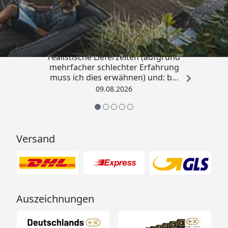
4,81
/ 5
„Sehr gute Qualitäts-Markenware,
realistische Lieferzeiten (aufgrund
mehrfacher schlechter Erfahrung
muss ich dies erwähnen) und: bei
Kritik kommt die Antwort
09.08.2026
offensichtlich von einem
Menschen mit Verstand und nicht
von einem Chat-Bot, der
nichtssagende Antworten schickt
Versand
(auch dass ist leider immer öfter
ein Problem). “
Auszeichnungen