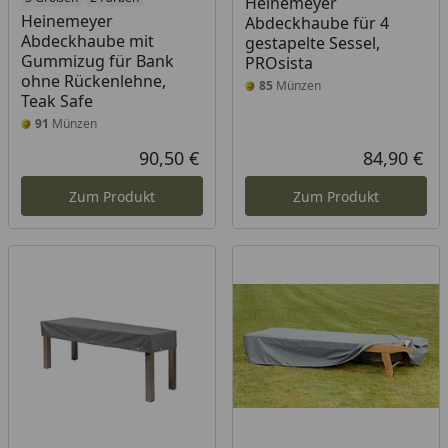
Heinemeyer
Heinemeyer
Abdeckhaube für 4
Abdeckhaube mit
gestapelte Sessel,
Gummizug für Bank
PROsista
ohne Rückenlehne,
85
Münzen
Teak Safe
91
Münzen
90,50 €
84,90 €
Aktueller Preis
Akt
Zum Produkt
Zum Produkt