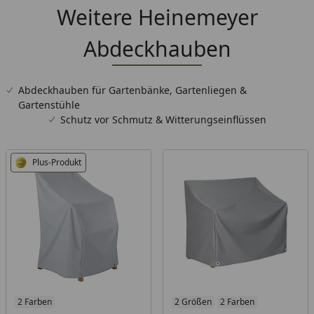
Weitere Heinemeyer
Abdeckhauben
Abdeckhauben für Gartenbänke, Gartenliegen &
Gartenstühle
Schutz vor Schmutz & Witterungseinflüssen
Plus-Produkt
Produkt am Lager
2 Farben
2 Größen
2 Farben