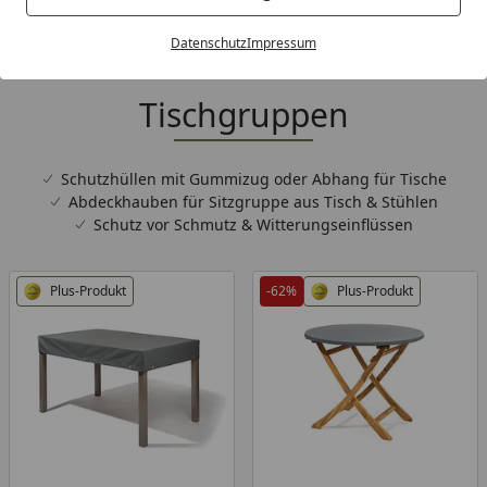
Heinemeyer Abdeckhauben
Datenschutz
Impressum
für Gartentische &
Tischgruppen
Schutzhüllen mit Gummizug oder Abhang für Tische
Abdeckhauben für Sitzgruppe aus Tisch & Stühlen
Schutz vor Schmutz & Witterungseinflüssen
Plus-Produkt
-62%
Plus-Produkt