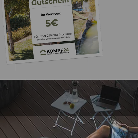
Trusted Shops
„Super,leicht und ha
seine Funkti
4,81
/ 5
09.08.202
25.988 Bewertungen