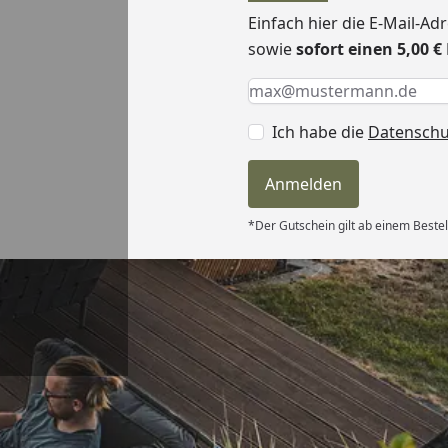
Einfach hier die E-Mail-A
sowie
sofort einen 5,00 
Keine Eingabe erforderlic
Eingabe erforderlich
E-Mail *
Ich habe die
Datensch
Anmelden
*Der Gutschein gilt ab einem Bestel
Versand
ndlich,macht
on “
6