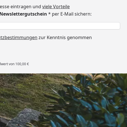
dresse eintragen und
viele Vorteile
€ Newslettergutschein
* per E-Mail sichern:
h
utzbestimmungen
zur Kenntnis genommen
lwert von 100,00 €