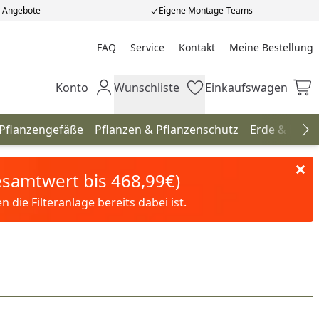
e Angebote
Eigene Montage-Teams
FAQ
Service
Kontakt
Meine Bestellung
Meine Bestellung
Konto
Wunschliste
Einkaufswagen
Mein Konto
Wunschliste
Einkaufswagen
 Pflanzengefäße
Pflanzen & Pflanzenschutz
Erde & Düng
Na
Gesamtwert bis 468,99€)
die Filteranlage bereits dabei ist.