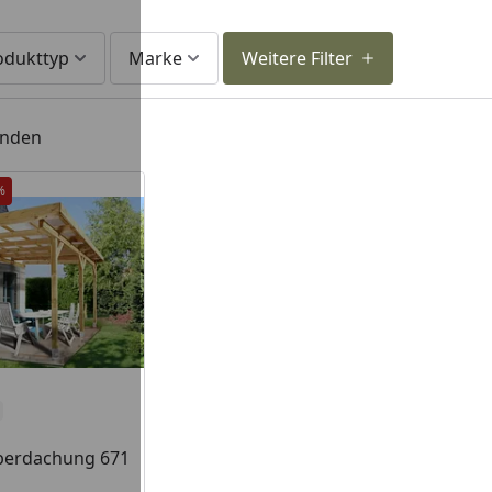
odukttyp
Marke
Weitere Filter
unden
%
berdachung 671