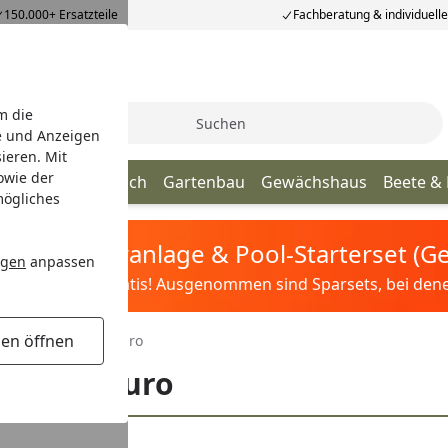
150.000+ Ersatzteile
Fachberatung & individuell
m die
Suche
e und Anzeigen
ieren. Mit
owie der
age
Terrassendach
Gartenbau
Gewächshaus
Beete &
mögliches
tis Sandfilteranlage & Pool-Starterset (
ngen
anpassen
ilter&Pflege gratis! Ausgenommen sind Sparsets, bei denen 
gen öffnen
reis
Unter 500 Euro
er 500 Euro