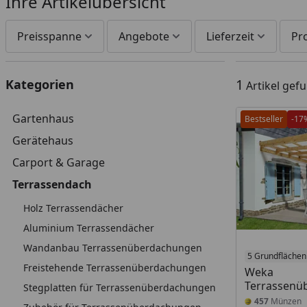
Ihre Artikelübersicht
Preisspanne
Angebote
Lieferzeit
Pr
1
Kategorien
Artikel gef
Gartenhaus
Bestseller
-17
Gerätehaus
Carport & Garage
Terrassendach
Holz Terrassendächer
Aluminium Terrassendächer
Wandanbau Terrassenüberdachungen
5 Grundflächen
Freistehende Terrassenüberdachungen
Weka
Terrassenü
Stegplatten für Terrassenüberdachungen
457
Münzen