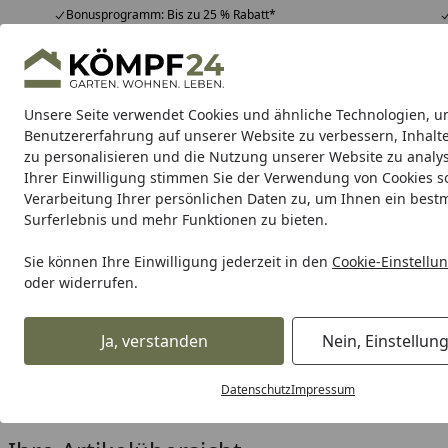
Bonusprogramm: Bis zu 25 % Rabatt*
Hotline
07051 / 9 22 22
4,81
/ 5
Mo-Fr. 8-16 Uhr
25.988 Bewertungen
Unsere Seite verwendet Cookies und ähnliche Technologien, u
Alle Produkte
Highlights
Tipps & Tricks
Alle Produkte
Benutzererfahrung auf unserer Website zu verbessern, Inhalt
zu personalisieren und die Nutzung unserer Website zu analys
Ihrer Einwilligung stimmen Sie der Verwendung von Cookies s
Garten
Gartenhaus
Gerätehaus
Carport & Gar
Verarbeitung Ihrer persönlichen Daten zu, um Ihnen ein best
Surferlebnis und mehr Funktionen zu bieten.
Karibu Pools inkl. gra
Sie können Ihre Einwilligung jederzeit in den
Cookie-Einstellu
oder widerrufen.
Dein Traumpool im Sorglos-Paket: F
Ja, verstanden
Nein, Einstellun
Garten
Terrassendach
Terrassenüberdachungen nach P
Startseite
Terrassenüberdachungen unt
Datenschutz
Impressum