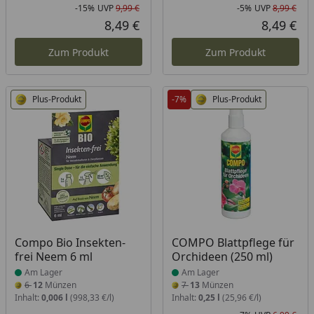
-15%
UVP
9,99 €
-5%
UVP
8,99 €
Rabatt in Prozent
Ursprünglicher Preis
Rab
Urs
8,49 €
8,49 €
Aktueller Preis
Akt
Zum Produkt
Zum Produkt
Plus-Produkt
-7%
Plus-Produkt
Produkt am Lager
Produkt am Lager
Compo Bio Insekten-
COMPO Blattpflege für
frei Neem 6 ml
Orchideen (250 ml)
Am Lager
Am Lager
6
12
Münzen
7
13
Münzen
Inhalt:
0,006 l
(998,33 €/l)
Inhalt:
0,25 l
(25,96 €/l)