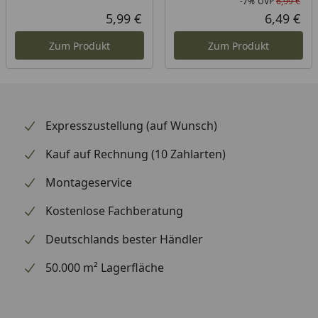
-7%
UVP
6,99 €
Rab
Urs
5,99 €
6,49 €
Aktueller Preis
Akt
Zum Produkt
Zum Produkt
Expresszustellung (auf Wunsch)
Kauf auf Rechnung (10 Zahlarten)
Montageservice
Kostenlose Fachberatung
Deutschlands bester Händler
50.000 m² Lagerfläche