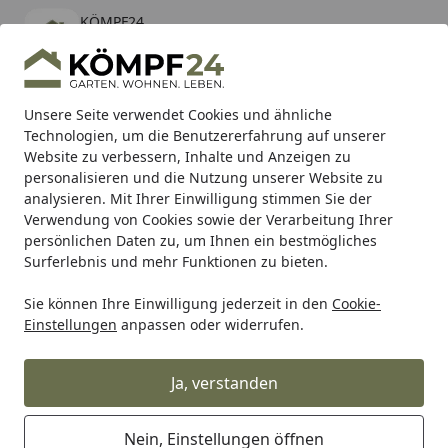
KÖMPF24
Öffnen
Banner schließen
KÖMPF24
kostenlos - Im App Store
Alle Produkte
Mein Konto
Wunschl
Eink
Unsere Seite verwendet Cookies und ähnliche
Technologien, um die Benutzererfahrung auf unserer
Hotline
4,81
/ 5
Suchen
Website zu verbessern, Inhalte und Anzeigen zu
personalisieren und die Nutzung unserer Website zu
analysieren. Mit Ihrer Einwilligung stimmen Sie der
Karibu Pools inkl. gratis Sandfilteranlage & Pool-
Verwendung von Cookies sowie der Verarbeitung Ihrer
Starterset (Gesamtwert bis 468,99€)
persönlichen Daten zu, um Ihnen ein bestmögliches
Surferlebnis und mehr Funktionen zu bieten.
Garten
Pflanzen & Pflanzenschutz
Pflanzenschutzmittel
Sie können Ihre Einwilligung jederzeit in den
Cookie-
Startseite
Einstellungen
anpassen oder widerrufen.
Blattpflege
Ja, verstanden
Ihre Artikelübersicht
Nein, Einstellungen öffnen