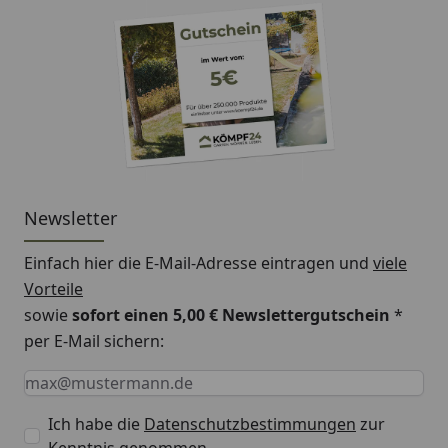
Newsletter
Einfach hier die E-Mail-Adresse eintragen und
viele
Vorteile
sowie
sofort einen 5,00 € Newslettergutschein
*
per E-Mail sichern:
Keine Eingabe erforderlich
Eingabe erforderlich
E-Mail *
Ich habe die
Datenschutzbestimmungen
zur
Kenntnis genommen