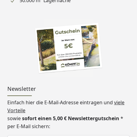
50.000 m² Lagerfläche
Newsletter
Einfach hier die E-Mail-Adresse eintragen und
viele
Vorteile
sowie
sofort einen 5,00 € Newslettergutschein
*
per E-Mail sichern:
Keine Eingabe erforderlich
Eingabe erforderlich
E-Mail *