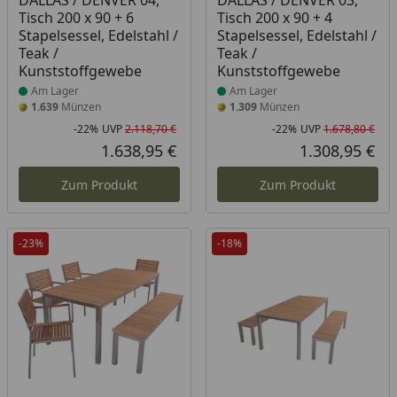
DALLAS / DENVER 04,
DALLAS / DENVER 03,
Tisch 200 x 90 + 6
Tisch 200 x 90 + 4
Stapelsessel, Edelstahl /
Stapelsessel, Edelstahl /
Teak /
Teak /
Kunststoffgewebe
Kunststoffgewebe
Am Lager
Am Lager
1.639
Münzen
1.309
Münzen
-22%
UVP
2.118,70 €
-22%
UVP
1.678,80 €
Rabatt in Prozent
Ursprünglicher Preis
Rab
Urs
1.638,95 €
1.308,95 €
Aktueller Preis
Akt
Zum Produkt
Zum Produkt
-23%
-18%