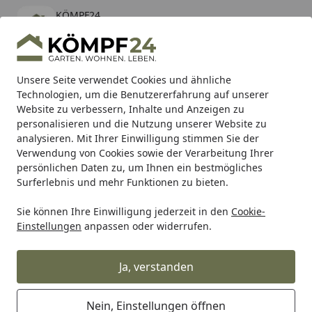
KÖMPF24
Öffnen
Banner schließen
KÖMPF24
kostenlos - Im App Store
Alle Produkte
Mein Konto
Wunschl
Eink
Unsere Seite verwendet Cookies und ähnliche
Technologien, um die Benutzererfahrung auf unserer
Hotline
4,81
/ 5
Suchen
Website zu verbessern, Inhalte und Anzeigen zu
personalisieren und die Nutzung unserer Website zu
analysieren. Mit Ihrer Einwilligung stimmen Sie der
Karibu Pools inkl. gratis Sandfilteranlage & Pool-
Verwendung von Cookies sowie der Verarbeitung Ihrer
Starterset (Gesamtwert bis 468,99€)
persönlichen Daten zu, um Ihnen ein bestmögliches
Surferlebnis und mehr Funktionen zu bieten.
Garten
Gartenmöbel
Gartenmöbel Sets
Edelstahl Gar
Sie können Ihre Einwilligung jederzeit in den
Cookie-
Startseite
Einstellungen
anpassen oder widerrufen.
Edelstahl Gartenmöbel Sets
Ja, verstanden
Ihre Artikelübersicht
Nein, Einstellungen öffnen