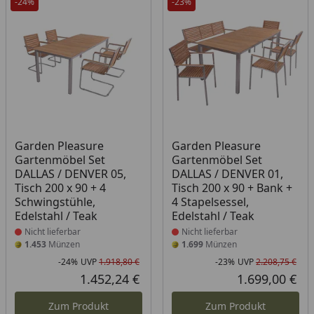
-24%
-23%
Produkt nicht lieferbar
Produkt nicht lieferbar
Garden Pleasure
Garden Pleasure
Gartenmöbel Set
Gartenmöbel Set
DALLAS / DENVER 05,
DALLAS / DENVER 01,
Tisch 200 x 90 + 4
Tisch 200 x 90 + Bank +
Schwingstühle,
4 Stapelsessel,
Edelstahl / Teak
Edelstahl / Teak
Nicht lieferbar
Nicht lieferbar
1.453
Münzen
1.699
Münzen
-24%
UVP
1.918,80 €
-23%
UVP
2.208,75 €
Rabatt in Prozent
Ursprünglicher Preis
Rab
Urs
1.452,24 €
1.699,00 €
Aktueller Preis
Akt
Zum Produkt
Zum Produkt