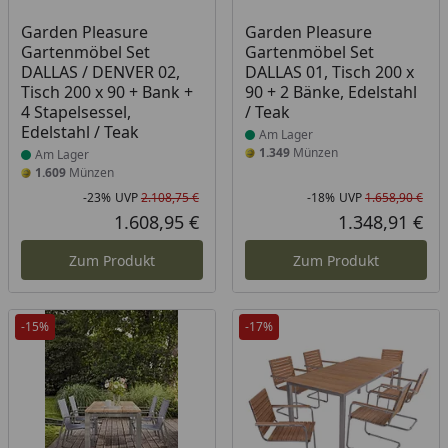
Produkt am Lager
Produkt am Lager
Garden Pleasure
Garden Pleasure
Gartenmöbel Set
Gartenmöbel Set
DALLAS / DENVER 02,
DALLAS 01, Tisch 200 x
Tisch 200 x 90 + Bank +
90 + 2 Bänke, Edelstahl
4 Stapelsessel,
/ Teak
Edelstahl / Teak
Am Lager
1.349
Münzen
Am Lager
1.609
Münzen
-23%
UVP
2.108,75 €
-18%
UVP
1.658,90 €
Rabatt in Prozent
Ursprünglicher Preis
Rab
Urs
1.608,95 €
1.348,91 €
Aktueller Preis
Akt
Zum Produkt
Zum Produkt
-15%
-17%