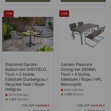
-15%
-23%
Produkt nicht lieferbar
Produkt nicht lieferbar
Diamond Garden
Garden Pleasure
Balkon-Set SHEFFIELD,
Dining-Set SIENNA,
Tisch + 2 Stühle,
Tisch + 4 Stühle,
Edelstahl Dunkelgrau /
Edelstahl / Rope / HPL
Recycled Teak / Rope
Betonoptik
Hellgrau
Nicht lieferbar
1.240
Münzen
Nicht lieferbar
1.425
Münzen
-15%
UVP
1.676,00 €
-23%
UVP
1.619,75 €
Rabatt in Prozent
Ursprünglicher Preis
Rab
Urs