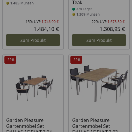
Teak
1.485
Münzen
Am Lager
1.309
Münzen
-15%
UVP
1.746,00 €
-22%
UVP
1.678,80 €
Rabatt in Prozent
Ursprünglicher Preis
Rab
Urs
1.484,10 €
1.308,95 €
Aktueller Preis
Akt
Zum Produkt
Zum Produkt
-22%
-22%
Produkt am Lager
Produkt am Lager
Garden Pleasure
Garden Pleasure
Gartenmöbel Set
Gartenmöbel Set