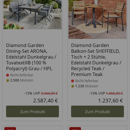
Produkt nicht lieferbar
Produkt nicht lieferbar
Diamond Garden
Diamond Garden
Dining-Set ARONA,
Balkon-Set SHEFFIELD,
Edelstahl Dunkelgrau /
Tisch + 2 Stühle,
Tuvatextil® (100 %
Edelstahl Dunkelgrau /
Polyacryl) Grau / HPL
Recycled Teak /
Premium Teak
Nicht lieferbar
2.588
Münzen
Nicht lieferbar
1.238
Münzen
-15%
UVP
3.044,00 €
-15%
UVP
1.456,00 €
Rabatt in Prozent
Ursprünglicher Preis
Rab
Urs
2.587,40 €
1.237,60 €
Aktueller Preis
Akt
Zum Produkt
Zum Produkt