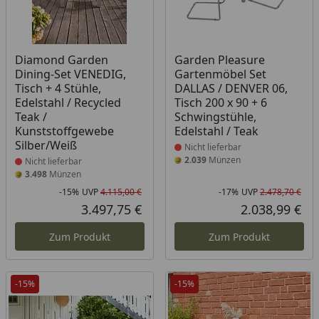
Produkt nicht lieferbar
Produkt nicht lieferbar
Diamond Garden
Garden Pleasure
Dining-Set VENEDIG,
Gartenmöbel Set
Tisch + 4 Stühle,
DALLAS / DENVER 06,
Edelstahl / Recycled
Tisch 200 x 90 + 6
Teak /
Schwingstühle,
Kunststoffgewebe
Edelstahl / Teak
Silber/Weiß
Nicht lieferbar
2.039
Münzen
Nicht lieferbar
3.498
Münzen
-15%
UVP
4.115,00 €
-17%
UVP
2.478,70 €
Rabatt in Prozent
Ursprünglicher Preis
Rab
Urs
3.497,75 €
2.038,99 €
Aktueller Preis
Akt
Zum Produkt
Zum Produkt
-15%
-15%