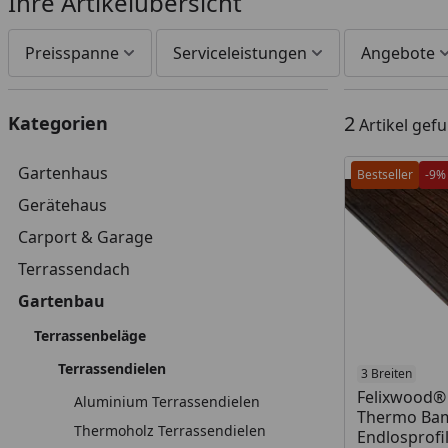
Ihre Artikelübersicht
Preisspanne
Serviceleistungen
Angebote
2
Kategorien
Artikel gef
Gartenhaus
Bestseller
-9%
Gerätehaus
Carport & Garage
Terrassendach
Gartenbau
Terrassenbeläge
Terrassendielen
Produkt am
3 Breiten
Felixwood®
Aluminium Terrassendielen
Thermo Ba
Thermoholz Terrassendielen
Endlosprofi