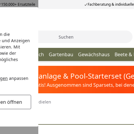
150.000+ Ersatzteile
Fachberatung & individuell
m die
Suche
e und Anzeigen
ieren. Mit
owie der
age
Terrassendach
Gartenbau
Gewächshaus
Beete &
mögliches
tis Sandfilteranlage & Pool-Starterset (
ngen
anpassen
ilter&Pflege gratis! Ausgenommen sind Sparsets, bei denen 
gen öffnen
Bambus Terrassendielen