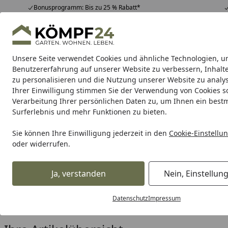
Bonusprogramm: Bis zu 25 % Rabatt*
Hotline
07051 / 9 22 22
4,81
/ 5
Mo-Fr. 8-16 Uhr
25.974 Bewertungen
Unsere Seite verwendet Cookies und ähnliche Technologien, u
Alle Produkte
Highlights
Tipps & Tricks
Alle Produkte
Benutzererfahrung auf unserer Website zu verbessern, Inhalt
zu personalisieren und die Nutzung unserer Website zu analys
Ihrer Einwilligung stimmen Sie der Verwendung von Cookies s
Garten
Gartenhaus
Gerätehaus
Carport & Gar
Verarbeitung Ihrer persönlichen Daten zu, um Ihnen ein best
Surferlebnis und mehr Funktionen zu bieten.
Karibu Pools inkl. gra
Sie können Ihre Einwilligung jederzeit in den
Cookie-Einstellu
oder widerrufen.
Dein Traumpool im Sorglos-Paket: F
Ja, verstanden
Nein, Einstellun
Garten
Gartenbau
Terrassenbeläge
Terrassendielen
Startseite
Bambus Terrassendielen
Datenschutz
Impressum