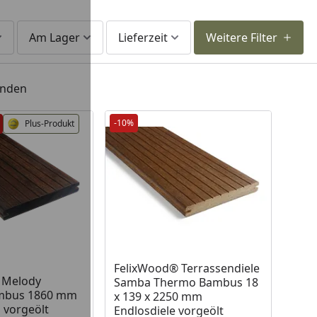
Am Lager
Lieferzeit
Weitere Filter
unden
-10%
Plus-Produkt
 Lager
FelixWood® Terrassendiele
 Melody
Samba Thermo Bambus 18
mbus 1860 mm
x 139 x 2250 mm
l vorgeölt
Endlosdiele vorgeölt