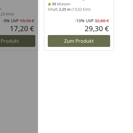
30
Münzen
n
Inhalt:
2,25 m
(13,02 €/m)
,25 €/m)
-9%
UVP
19,10 €
-10%
UVP
32,60 €
Rabatt in Prozent
Ursprünglicher Preis
Rabatt in 
Ursprüngli
17,20 €
29,30 €
Aktueller Preis
Aktueller P
 Produkt
Zum Produkt