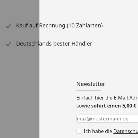
Kauf auf Rechnung (10 Zahlarten)
Deutschlands bester Händler
Newsletter
Einfach hier die E-Mail-A
sowie
sofort einen 5,00 
Keine Eingabe erforderlic
Eingabe erforderlich
E-Mail *
Ich habe die
Datensch