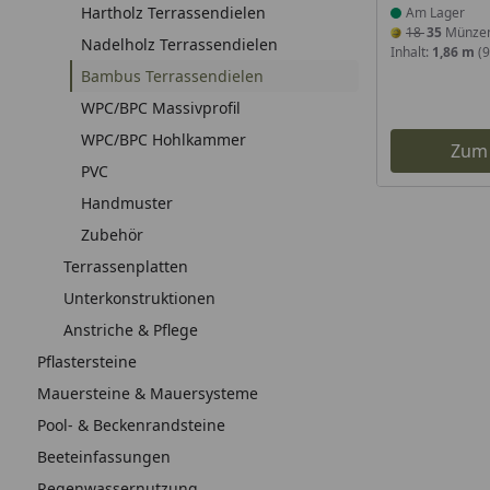
Hartholz Terrassendielen
Am Lager
18
35
Münze
Nadelholz Terrassendielen
Inhalt:
1,86 m
(9
Bambus Terrassendielen
WPC/BPC Massivprofil
WPC/BPC Hohlkammer
Zum
PVC
Handmuster
Zubehör
Terrassenplatten
Unterkonstruktionen
Anstriche & Pflege
Pflastersteine
Mauersteine & Mauersysteme
Pool- & Beckenrandsteine
Beeteinfassungen
Regenwassernutzung