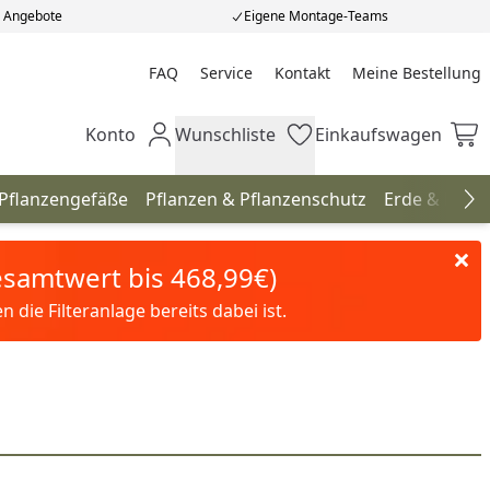
e Angebote
Eigene Montage-Teams
FAQ
Service
Kontakt
Meine Bestellung
Meine Bestellung
Konto
Wunschliste
Einkaufswagen
Mein Konto
Wunschliste
Einkaufswagen
 Pflanzengefäße
Pflanzen & Pflanzenschutz
Erde & Düng
Na
Gesamtwert bis 468,99€)
die Filteranlage bereits dabei ist.