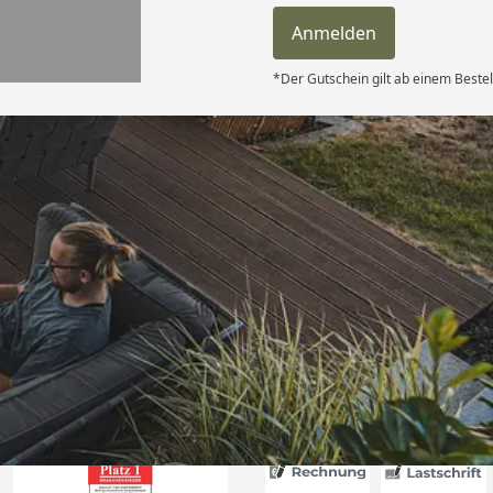
Anmelden
*Der Gutschein gilt ab einem Bestel
Versand
le Lieferung.
ürlich im
ch werde die
er bestellen
schaft gute
6
🏾“
Akzeptierte Zahlungsa