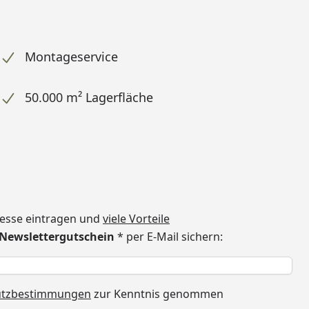
Montageservice
50.000 m² Lagerfläche
dresse eintragen und
viele Vorteile
€ Newslettergutschein
* per E-Mail sichern:
h
utzbestimmungen
zur Kenntnis genommen