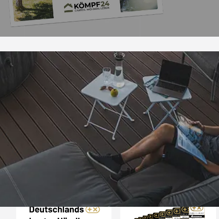
Trusted Shops
„Hervorragend schnel
Die Ware war nat
perfekten Zustand. I
nächsten Tage wied
4,81
/ 5
25.974 Bewertungen
Grüße an die Beleg
08.08.202
Arbeit👍🏾👍
Auszeichnungen