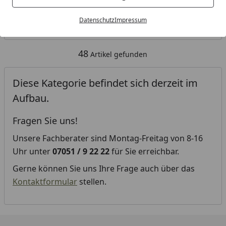
Kategorien
Datenschutz
Impressum
Filter / Sortierung
48
Artikel gefunden
Diese Kategorie befindet sich derzeit im
Aufbau.
Fragen Sie uns!
Unsere Fachberater sind Montag-Freitag von 8-16
Uhr unter
07051 / 9 22 22
für Sie erreichbar.
Gerne können Sie uns Ihre Frage auch über das
Kontaktformular
stellen.