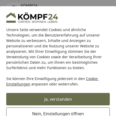
KÖMPF24
Öffnen
Banner schließen
KÖMPF24
kostenlos - Im App Store
Alle Produkte
Mein Konto
Wunschl
Eink
Unsere Seite verwendet Cookies und ähnliche
Technologien, um die Benutzererfahrung auf unserer
Hotline
4,81
/ 5
Suchen
Website zu verbessern, Inhalte und Anzeigen zu
personalisieren und die Nutzung unserer Website zu
analysieren. Mit Ihrer Einwilligung stimmen Sie der
Karibu Pools inkl. gratis Sandfilteranlage & Pool-
Verwendung von Cookies sowie der Verarbeitung Ihrer
Starterset (Gesamtwert bis 468,99€)
persönlichen Daten zu, um Ihnen ein bestmögliches
Surferlebnis und mehr Funktionen zu bieten.
Garten
Beete & Pflanzengefäße
Hochbeet
Hochbeete n
Sie können Ihre Einwilligung jederzeit in den
Cookie-
Startseite
Einstellungen
anpassen oder widerrufen.
Hochbeete unter 250 Euro
Ja, verstanden
Ihre Artikelübersicht
Nein, Einstellungen öffnen