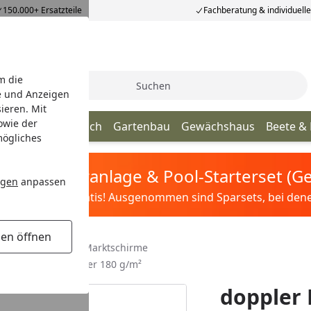
150.000+ Ersatzteile
Fachberatung & individuell
m die
Suche
e und Anzeigen
ieren. Mit
owie der
age
Terrassendach
Gartenbau
Gewächshaus
Beete &
mögliches
tis Sandfilteranlage & Pool-Starterset (
ngen
anpassen
ilter&Pflege gratis! Ausgenommen sind Sparsets, bei denen 
gen öffnen
telmastschirme & Marktschirme
it / 100 % Polyester 180 g/m²
doppler 