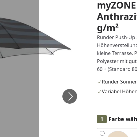
myZONE 
Anthrazi
g/m²
Runder Push-Up 
Höhenverstellung
kleine Terrasse.
Polyester mit gu
60 + (Standard 80
Runder Sonne
Variabel Höhen
Farbe wäh
Alle anzeigen (6)