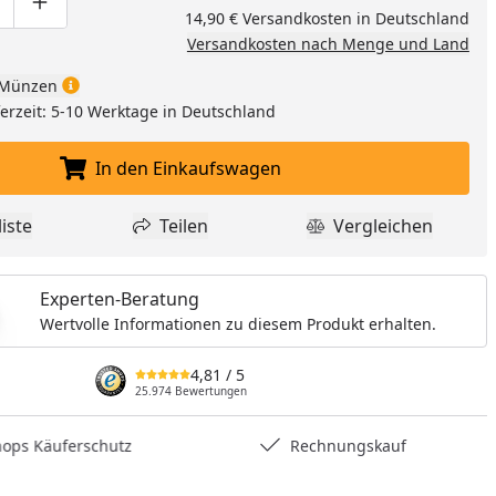
ge um eins verringern
duktmenge manuell eingeben
Produktmenge um eins erhöhen
14,90 € Versandkosten in Deutschland
Versandkosten nach Menge und Land
Münzen
eferzeit: 5-10 Werktage in Deutschland
In den Einkaufswagen
In den Einkaufswagen legen
iste
Teilen
Vergleichen
dukt zur Wunschliste hinzufügen
Teilen
Produkt Vergle
Experten-Beratung
Wertvolle Informationen zu diesem Produkt erhalten.
4,81
/ 5
25.974 Bewertungen
hops Käuferschutz
Rechnungskauf