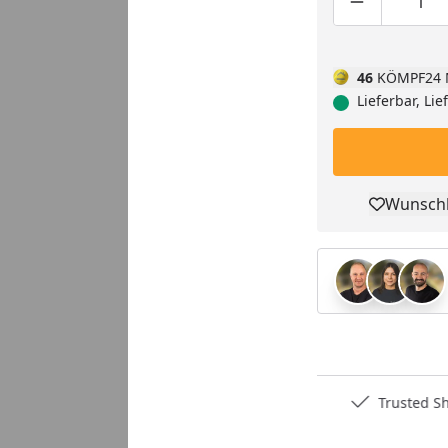
Produktmen
Pro
46
KÖMPF24 
Lieferbar, Li
Wunschl
Pro
Deutschlands bester Händler
Trusted S