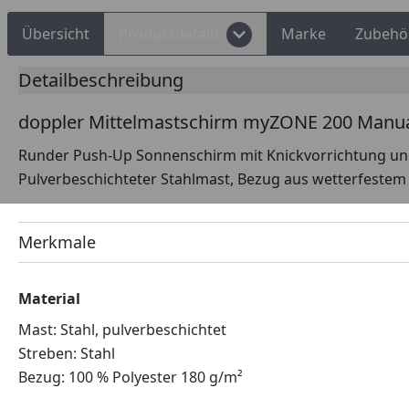
Übersicht
Produktdetails
Marke
Zubehö
Detailbeschreibung
doppler Mittelmastschirm myZONE 200 Manu
Runder Push-Up Sonnenschirm mit Knickvorrichtung und 
Pulverbeschichteter Stahlmast, Bezug aus wetterfestem 
Merkmale
Material
Mast: Stahl, pulverbeschichtet
Streben: Stahl
Bezug: 100 % Polyester 180 g/m²