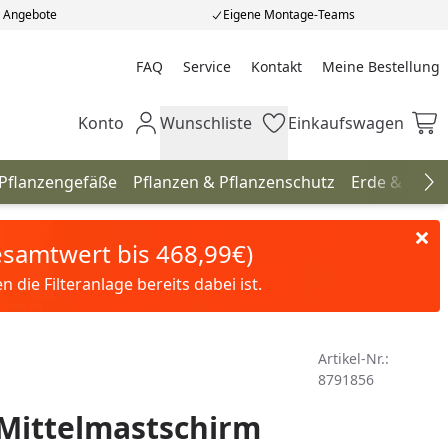
e Angebote
Eigene Montage-Teams
FAQ
Service
Kontakt
Meine Bestellung
Meine Bestellung
Konto
Wunschliste
Einkaufswagen
Mein Konto
Wunschliste
Einkaufswagen
 Pflanzengefäße
Pflanzen & Pflanzenschutz
Erde & Düng
Na
Gesamtwert bis 468,99€)
die Filteranlage bereits dabei ist.
Artikel-Nr.:
8791856
Mittelmastschirm