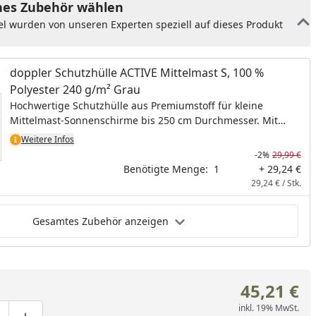
es Zubehör wählen
el wurden von unseren Experten speziell auf dieses Produkt
doppler Schutzhülle ACTIVE Mittelmast S, 100 %
Polyester 240 g/m² Grau
Hochwertige Schutzhülle aus Premiumstoff für kleine
Mittelmast-Sonnenschirme bis 250 cm Durchmesser. Mit
Bindekordel zum Fixieren. Polyester 240 g/m².
Weitere Infos
-2%
29,99 €
Benötigte Menge:
1
+ 29,24 €
29,24 € / Stk.
Gesamtes Zubehör anzeigen
45,21 €
inkl. 19% MwSt.