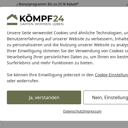
Bonusprogramm: Bis zu 25 % Rabatt*
Hotline
07051 / 9 22 22
4,81
/ 5
Mo-Fr. 8-16 Uhr
25.974 Bewertungen
Unsere Seite verwendet Cookies und ähnliche Technologien, u
Alle Produkte
Highlights
Tipps & Tricks
Alle Produkte
Benutzererfahrung auf unserer Website zu verbessern, Inhalt
zu personalisieren und die Nutzung unserer Website zu analys
Ihrer Einwilligung stimmen Sie der Verwendung von Cookies s
Garten
Gartenhaus
Gerätehaus
Carport & Gar
Verarbeitung Ihrer persönlichen Daten zu, um Ihnen ein best
Surferlebnis und mehr Funktionen zu bieten.
Karibu Pools inkl. gra
Sie können Ihre Einwilligung jederzeit in den
Cookie-Einstellu
oder widerrufen.
Dein Traumpool im Sorglos-Paket: F
Ja, verstanden
Nein, Einstellun
Alles für den Garten
Sonnenschutz
Sonnenschirm
Mit
Startseite
doppler Mittelmastschirm myZONE 200 Manual, Stahl Anthraz
Datenschutz
Impressum