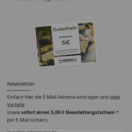
Newsletter
Einfach hier die E-Mail-Adresse eintragen und
viele
Vorteile
sowie
sofort einen 5,00 € Newslettergutschein
*
per E-Mail sichern:
Keine Eingabe erforderlich
Eingabe erforderlich
E-Mail *