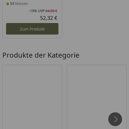
53
Münzen
-19%
UVP
64,99 €
Rabatt in Prozent
Ursprünglicher Preis
52,32 €
Aktueller Preis
Zum Produkt
Produkte der Kategorie