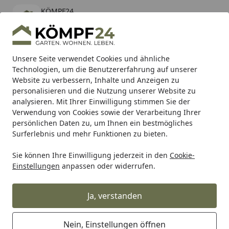
KÖMPF24
Öffnen
Banner schließen
KÖMPF24
kostenlos - Im App Store
Alle Produkte
Mein Konto
Wunschl
Eink
Unsere Seite verwendet Cookies und ähnliche
Technologien, um die Benutzererfahrung auf unserer
Hotline
4,81
/ 5
Suchen
Website zu verbessern, Inhalte und Anzeigen zu
personalisieren und die Nutzung unserer Website zu
analysieren. Mit Ihrer Einwilligung stimmen Sie der
Karibu Pools inkl. gratis Sandfilteranlage & Pool-
Verwendung von Cookies sowie der Verarbeitung Ihrer
Starterset (Gesamtwert bis 468,99€)
persönlichen Daten zu, um Ihnen ein bestmögliches
Surferlebnis und mehr Funktionen zu bieten.
Zaun
Sichtschutzzaun
Natürlicher Sichtschutz
T&J FA
Sie können Ihre Einwilligung jederzeit in den
Cookie-
Startseite
Einstellungen
anpassen oder widerrufen.
T&J FAKO Natürlicher Sichtschutz
Zaun
Ja, verstanden
Ihre Artikelübersicht
Nein, Einstellungen öffnen