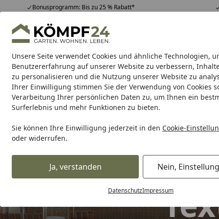
Bonusprogramm: Bis zu 25 % Rabatt*
Hotline
07051 / 9 22 22
4,81
/ 5
Mo-Fr. 8-16 Uhr
25.958 Bewertungen
Unsere Seite verwendet Cookies und ähnliche Technologien, u
Alle Produkte
Highlights
Tipps & Tricks
Alle Produkte
Benutzererfahrung auf unserer Website zu verbessern, Inhalt
zu personalisieren und die Nutzung unserer Website zu analys
Ihrer Einwilligung stimmen Sie der Verwendung von Cookies s
Zaun
Sichtschutzzaun
Zaun Komplett-Sets
Dopp
Verarbeitung Ihrer persönlichen Daten zu, um Ihnen ein best
Surferlebnis und mehr Funktionen zu bieten.
Sie können Ihre Einwilligung jederzeit in den
Cookie-Einstellu
oder widerrufen.
Ja, verstanden
Nein, Einstellun
Tex
Datenschutz
Impressum