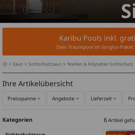
S
Karibu Pools inkl. gra
Dein Traumpool im Sorglos-Paket: F
Zaun
Sichtschutzzaun
Textilen & Polyrattan Sichtschutz
Startseite
Ihre Artikelübersicht
Preisspanne
Angebote
Lieferzeit
Pr
6
Kategorien
Artikel gef
Sichtschutzzaun