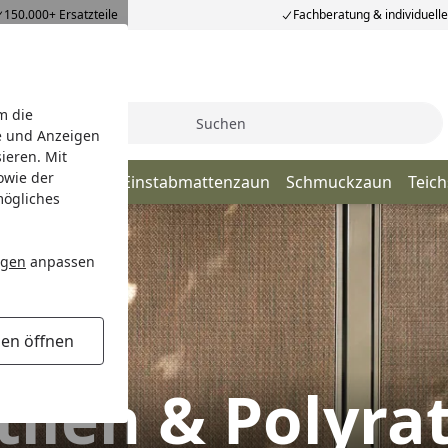
150.000+ Ersatzteile
Fachberatung & individuell
m die
Suche
e und Anzeigen
ieren. Mit
owie der
elstabmatten
Einstabmattenzaun
Schmuckzaun
Teic
mögliches
ngen
anpassen
gen öffnen
tilen & Polyra