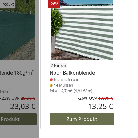
-26%
-Produkt
Produkt nicht lieferbar
2 Farben
lende 180g/m²
Noor Balkonblende
Nicht lieferbar
14
Münzen
n
Inhalt:
2,7 m²
(4,91 €/m²)
1 €/m²)
-23%
UVP
29,99 €
-26%
UVP
17,99 €
Rabatt in Prozent
Ursprünglicher Preis
Rabatt in 
Ursprüngli
23,03 €
13,25 €
Aktueller Preis
Aktueller P
 Produkt
Zum Produkt