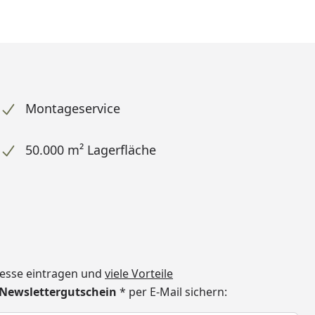
Montageservice
50.000 m² Lagerfläche
dresse eintragen und
viele Vorteile
€ Newslettergutschein
* per E-Mail sichern:
h