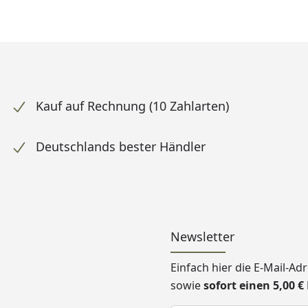
Kauf auf Rechnung (10 Zahlarten)
Deutschlands bester Händler
Newsletter
Einfach hier die E-Mail-A
sowie
sofort einen 5,00 
Keine Eingabe erforderlic
Eingabe erforderlich
E-Mail *