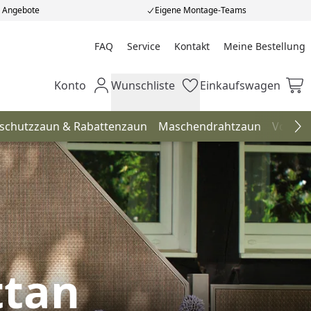
e Angebote
Eigene Montage-Teams
FAQ
Service
Kontakt
Meine Bestellung
Meine Bestellung
Konto
Wunschliste
Einkaufswagen
Mein Konto
Wunschliste
Einkaufswagen
hschutzzaun & Rabattenzaun
Maschendrahtzaun
Vorgar
Na
ttan