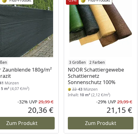
Plus-Produkt
-29%
Plus-Produkt
ößen
3 Größen
2 Farben
 Zaunblende 180g/m²
NOOR Schattiergewebe
razit
Schattiernetz
Sonnenschutz 100%
41
Münzen
:
5 m²
(4,07 €/m²)
22
43
Münzen
Inhalt:
10 m²
(2,12 €/m²)
-32%
UVP
29,99 €
-29%
UVP
29,99 €
Prozent
cher Preis
Rabatt in Prozent
Ursprünglicher Preis
Rab
Urs
20,36 €
21,15 €
reis
Aktueller Preis
Akt
Zum Produkt
Zum Produkt