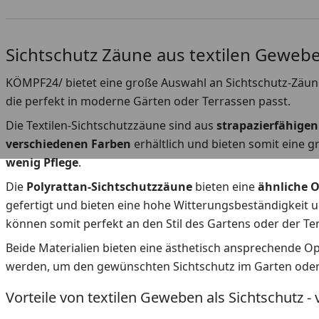
Sichtschutz Zäune aus textilen Geweb
KÖMPF24/ bietet eine große Auswahl an Sichtschutz-Zäunen
die perfekt in moderne Gärten oder Terrassen passt.
Die Textilen-Sichtschutzzäune sind aus
strapazierfähigen
verschiedenen Farben
erhältlich und bieten somit eine 
wenig Pflege
.
Die
Polyrattan-Sichtschutzzäune
bieten eine
ähnliche O
gefertigt und bieten eine hohe Witterungsbeständigkeit 
können somit perfekt an den Stil des Gartens oder der T
Beide Materialien bieten eine ästhetisch ansprechende Opt
werden, um den gewünschten Sichtschutz im Garten oder a
Vorteile von textilen Geweben als Sichtschutz -