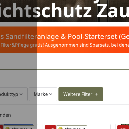
ichtschutz Za
tis Sandfilteranlage & Pool-Starterset (
ilter&Pflege gratis! Ausgenommen sind Sparsets, bei denen 
odukttyp
Marke
Weitere Filter
unden