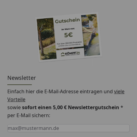
Newsletter
Einfach hier die E-Mail-Adresse eintragen und
viele
Vorteile
sowie
sofort einen 5,00 € Newslettergutschein
*
per E-Mail sichern:
Keine Eingabe erforderlich
Eingabe erforderlich
E-Mail *