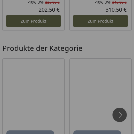
-10%
UVP
225,00 €
-10%
UVP
345,00 €
Rabatt in Prozent
Ursprünglicher Preis
Rab
Urs
202,50 €
310,50 €
Aktueller Preis
Akt
Zum Produkt
Zum Produkt
Produkte der Kategorie