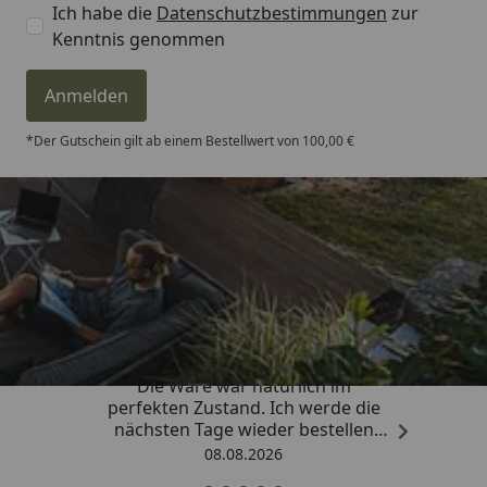
Ich habe die
Datenschutzbestimmungen
zur
Kenntnis genommen
Anmelden
*Der Gutschein gilt ab einem Bestellwert von 100,00 €
Trusted Shops
4,81
/ 5
„Hervorragend schnelle Lieferung.
Die Ware war natürlich im
perfekten Zustand. Ich werde die
nächsten Tage wieder bestellen
Grüße an die Belegschaft gute
08.08.2026
Arbeit👍🏾👍🏾“