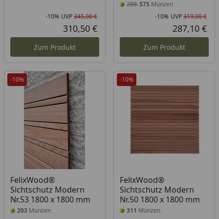
288
575
Münzen
-10%
UVP
345,00 €
-10%
UVP
319,00 €
Rabatt in Prozent
Ursprünglicher Preis
Rab
Urs
310,50 €
287,10 €
Aktueller Preis
Akt
Zum Produkt
Zum Produkt
-10%
-10%
FelixWood®
FelixWood®
Sichtschutz Modern
Sichtschutz Modern
Nr.53 1800 x 1800 mm
Nr.50 1800 x 1800 mm
203
Münzen
311
Münzen