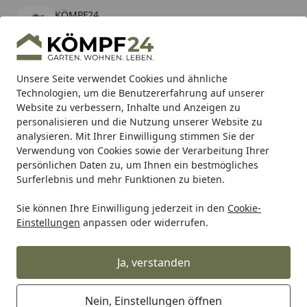
KÖMPF24
Öffnen
Banner schließen
KÖMPF24
kostenlos - Im App Store
Alle Produkte
Mein Konto
Wunschl
Eink
Unsere Seite verwendet Cookies und ähnliche
Technologien, um die Benutzererfahrung auf unserer
Hotline
4,81
/ 5
Suchen
Website zu verbessern, Inhalte und Anzeigen zu
personalisieren und die Nutzung unserer Website zu
analysieren. Mit Ihrer Einwilligung stimmen Sie der
Karibu Pools inkl. gratis Sandfilteranlage & Pool-
Verwendung von Cookies sowie der Verarbeitung Ihrer
Starterset (Gesamtwert bis 468,99€)
persönlichen Daten zu, um Ihnen ein bestmögliches
Surferlebnis und mehr Funktionen zu bieten.
Zaun
Sichtschutzzaun
Holz Sichtschutz
Modern
Sie können Ihre Einwilligung jederzeit in den
Cookie-
Startseite
Einstellungen
anpassen oder widerrufen.
FelixWood Sichtschutz Modern
Ja, verstanden
Ihre Artikelübersicht
Nein, Einstellungen öffnen