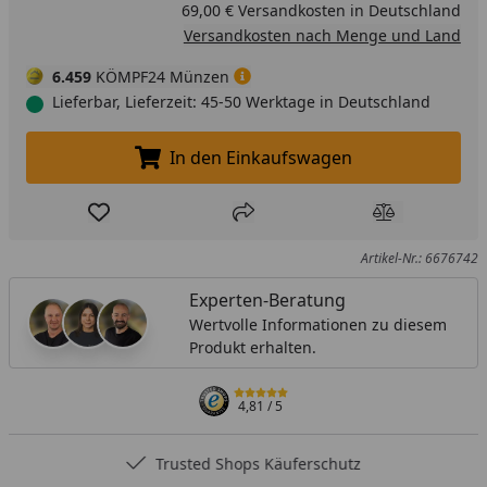
69,00 € Versandkosten in Deutschland
Versandkosten nach Menge und Land
6.459
KÖMPF24 Münzen
Lieferbar, Lieferzeit: 45-50 Werktage in Deutschland
In den Einkaufswagen
In den Einkaufswagen legen
Produkt zur Wunschliste hinzufügen
Teilen
Produkt Ver
Artikel-Nr.: 6676742
Experten-Beratung
Wertvolle Informationen zu diesem
Produkt erhalten.
4,81
/ 5
Trusted Shops Käuferschutz