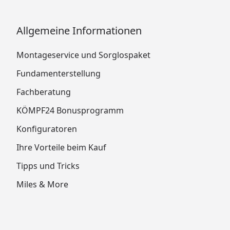
Montageanleitung
Ximax Photovoltaik Erweiterungs-Set
Allgemeine Informationen
Montageanleitung
Ximax Carport Linea Montagevorrichtung
Montageservice und Sorglospaket
Ximax Carport Linea Stützstange
Montageanleitung
Fundamenterstellung
Fachberatung
KÖMPF24 Bonusprogramm
Konfiguratoren
Ihre Vorteile beim Kauf
Tipps und Tricks
Miles & More