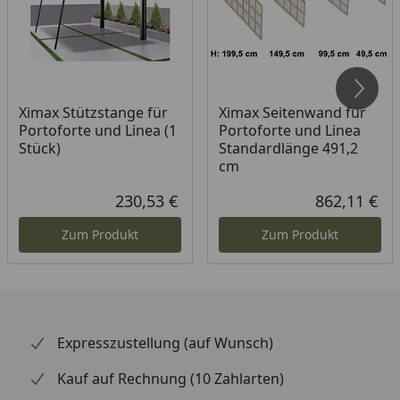
innovative 2-Stützen Bauweise (Stütze: 160 x 100
mm)
Zeitlose Eleganz und Ästhetik
Freistehende Konstruktion, flexibel und
Ximax Stützstange für
platzökonomisch
Ximax Seitenwand für
Portoforte und Linea (1
Portoforte und Linea
Langlebig und wartungsfrei
Stück)
Standardlänge 491,2
cm
Erhältliche Farben: Edelstahllook, Schwarz
Erhöhte Schneelast: 85 kg/m²
230,53 €
862,11 €
Aktueller Preis
Akt
Zum Produkt
Zum Produkt
Vorteile Photovoltaik Module:
Sonne als unerschöpfliche Energiequelle
Klima- und Umweltschutz (CO²-Einsparung)
Geräuschlose Stromerzeugung
Expresszustellung (auf Wunsch)
PV-Anlage ist wartungsarm
Kauf auf Rechnung (10 Zahlarten)
Verbrauch von fossilen Brennstoffen wird