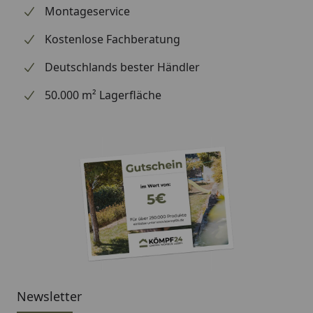
reduziert
Montageservice
Hohe Lebensdauer der PV-Module (20+ Jahre)
Kostenlose Fachberatung
Deutschlands bester Händler
Material
Carport Konstruktion:
50.000 m² Lagerfläche
eloxiertes Aluminium
Dach: Polycarbonat in
Rauchglasgrau (100 % UV-
Schutz / 81 %
Infrarotstrahlung-Schutz)
oder Klarmatt (100 % UV-
Schutz / 37 %
Infrarotstrahlung-Schutz).
Sie können die gewünschte
Dachplattenfarbe unter
Newsletter
"empfohlenes Zubehör"