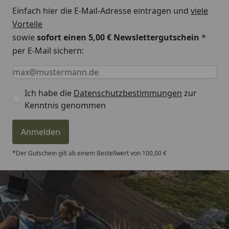
wählen.
Einfach hier die E-Mail-Adresse eintragen und
viele
Standardmäßig wird das
Vorteile
Dach in Rauchglasgrau
sowie
sofort einen 5,00 € Newslettergutschein
*
geliefert (sofern Sie über
per E-Mail sichern:
das Zubehör keine
Keine Eingabe erforderlich
Eingabe erforderlich
E-Mail *
Dachplattenfarbe
auswählen).
Ich habe die
Datenschutzbestimmungen
zur
Kenntnis genommen
Länge
555,8 cm
Breite
302,2 cm
Anmelden
Höhe
299,3 cm
*Der Gutschein gilt ab einem Bestellwert von 100,00 €
Durchfahrtshöhe
240 - 280,8 cm
Stützen
2 Stück 16 x 10 cm
Trusted Shops
Windbeständigkeit
122 km/h