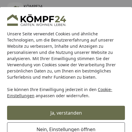
KÖMPF24
Öffnen
Banner schließen
KÖMPF24
kostenlos - Im App Store
Alle Produkte
Mein Konto
Wunschl
Eink
Unsere Seite verwendet Cookies und ähnliche
Technologien, um die Benutzererfahrung auf unserer
Hotline
4,81
/ 5
Suchen
Website zu verbessern, Inhalte und Anzeigen zu
personalisieren und die Nutzung unserer Website zu
analysieren. Mit Ihrer Einwilligung stimmen Sie der
Karibu Pools inkl. gratis Sandfilteranlage & Pool-
Verwendung von Cookies sowie der Verarbeitung Ihrer
Starterset (Gesamtwert bis 468,99€)
persönlichen Daten zu, um Ihnen ein bestmögliches
Surferlebnis und mehr Funktionen zu bieten.
Sie können Ihre Einwilligung jederzeit in den
Cookie-
Alles für den Garten
Carport & Garage
Carports
Einze
Einstellungen
anpassen oder widerrufen.
Startseite
Ximax Solar-Carport Linea Typ 80
555 x 302 cm
Ja, verstanden
Nein, Einstellungen öffnen