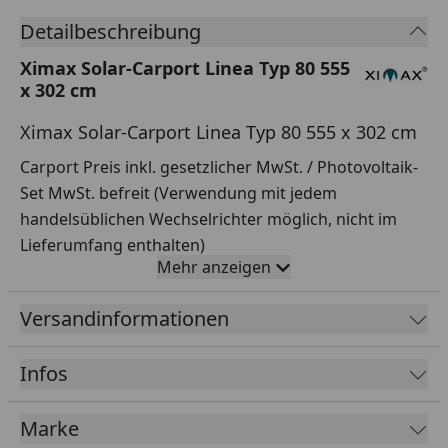
Detailbeschreibung
Ximax Solar-Carport Linea Typ 80 555
x 302 cm
Ximax Solar-Carport Linea Typ 80 555 x 302 cm
Carport Preis inkl. gesetzlicher MwSt. / Photovoltaik-
Set MwSt. befreit (Verwendung mit jedem
handelsüblichen Wechselrichter möglich, nicht im
Lieferumfang enthalten)
Mehr anzeigen
Die hochwertigen
Ximax Carports der Linea Serie
Versandinformationen
überzeugen durch ein hochmodernes, elegantes
Design. Die Konstruktion besteht vollständig aus
Infos
eloxiertem, korrosionsfreiem Aluminium und sorgt
für maximale Stabilität und Flexibilität bei gleichzeitig
Marke
sehr geringem Gesamtgewicht. Das Dach besteht aus