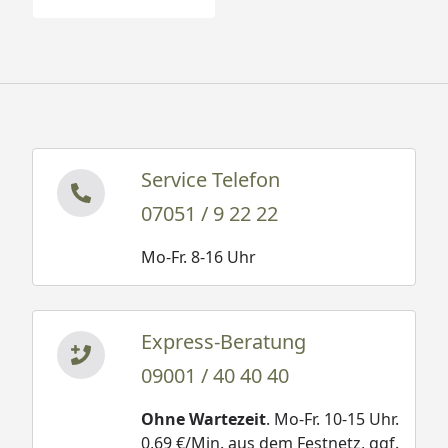
jedoch das Bereitstellen
von Beton.
Im Reiter "Infos" erhalten
Sie Infos über die benötigte
Menge an Beton.
Typ
Schneelast
Windbeständigkeit
Service Telefon
kg/m² bzw.
km/h
07051 / 9 22 22
KN/m²
Mo-Fr. 8-16 Uhr
si*
sk**
60
60/0,60
75/0,75
122
Express-Beratung
80
80/0,80
100/1,00
122
09001 / 40 40 40
110
110/1,1
137/1,37
122
Ohne Wartezeit
. Mo-Fr. 10-15 Uhr.
0,69 €/Min. aus dem Festnetz, ggf.
170
213/2,13
213/2,13
122