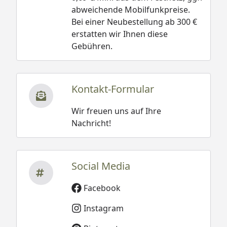
abweichende Mobilfunkpreise.
Bei einer Neubestellung ab 300 €
erstatten wir Ihnen diese
*max. Dachlast; ** relevante Schneelast auf dem
Gebühren.
Boden nach DIN 1055 / EN1991, Teil 1-4
Kontakt-Formular
Wir freuen uns auf Ihre
Schneelasten
/Windlast
Nachricht!
Der Aufbau des Carports ist in Windlastzone 3 und
4 nicht zulässig (
Windzonenkarte
).
Social Media
Die einzelnen XIMAX Design-Carports werden in
Facebook
verschiedenen Schneelastversionen angeboten,
um den regional unterschiedlichen Anforderungen
Instagram
gerecht zu werden. Dabei bedeutet der Wert