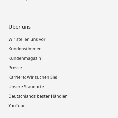
Altschnee feucht
nass 300 bis 500
kg/m³
Über uns
Wir stellen uns vor
Sie können natürlich sowohl dieses, als auch alle weiteren
Kundenstimmen
Modelle der XIMAX Carport-Konstruktionen, ideal als
Kundenmagazin
Terrassenüberdachung nutzen.
Presse
Karriere: Wir suchen Sie!
Unsere Standorte
Deutschlands bester Händler
Ximax Carport Linea Abmessungen
YouTube
Ximax Carport Linea Montageanleitung
Ximax Carport Linea Zusatz