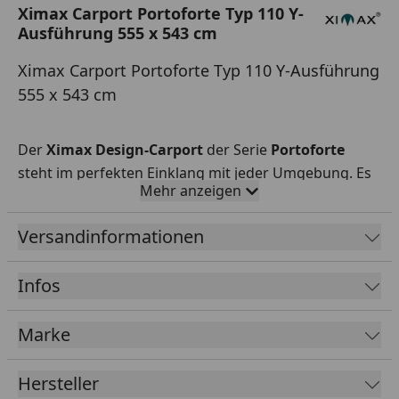
Ximax Carport Portoforte Typ 110 Y-
Ausführung 555 x 543 cm
Ximax Carport Portoforte Typ 110 Y-Ausführung
555 x 543 cm
Der
Ximax Design-Carport
der Serie
Portoforte
steht im perfekten Einklang mit jeder Umgebung. Es
Mehr anzeigen
werden ausschließlich hochwertigste Materialen
verwendet:
Eloxiertes, korrosionsbeständiges
Versandinformationen
Aluminium
sowie hitzeabweisendes
Polycarbonat
(Rauchglasgrau oder Klarmatt) für das Dach, welche
Infos
das komplette Carport sehr flexibel und stabil
machen. Die Y-Ausführung Typ 110 kommt mit
6
Marke
Stützen (160 x 100 mm)
sowie einer
integrierten
Dachrinne mit Regenfallrohr
.
Hersteller