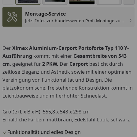
Montage-Service
Jetzt Infos zur bundesweiten Profi-Montage zum
günstigen Festpreis sichern.
You
Der
Ximax Aluminium-Carport Portoforte Typ 110 Y-
Ausführung
kommt mit einer
Gesamtbreite von 543
cm
, geeignet für
2 PKW.
Der
Carport
besticht durch
zeitlose Eleganz und Ästhetik sowie mit einer optimalen
Vereinigung von Funktionalität und Design. Die
platzökonomische, freistehende Konstruktion kommt in
Leichtbauweise und mit erhöhter Schneelast.
Größe (L x B x H): 555,8 x 543 x 298 cm
Erhältliche Farben: mattbraun, Edelstahl-Look, schwarz
Funktionalität und edles Design