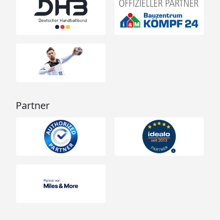
Die einzelnen XIMAX Design-Carports werden in
verschiedenen Schneelastversionen angeboten,
um den regional unterschiedlichen Anforderungen
gerecht zu werden. Dabei bedeutet der Wert
si=max. Dachlast und sk= relevante Schneelast auf
dem Boden nach DIN 1055 / EN1991, Teil 1-4.
Für die richtige Interpretation der Tabelle noch
Partner
folgender Hinweis:
Das Zustandekommen kritischer Schneemengen
ist aus drei Gründen praktisch auszuschließen.
XIMAX Carports sind gut unterlüftete
Konstruktionen, hinzu kommen Dachneigung und
eine glatte Oberfläche aus Polycarbonat. Diese
Eigenschaften bewirken optimales
Abrutschverhalten bei geringster