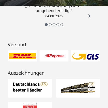
von Beton.
„- Retouren Bearbeitung wurde
umgehend erledigt“
Im Reiter "Infos" erhalten
04.08.2026
Sie Infos über die benötigte
Menge an Beton.
Versand
Typ
Schneelast
Windbeständigkeit
kg/m²
km/h
bzw.
Auszeichnungen
KN/m²
si*
sk**
60
60/0,60
75/0,75
122
80
80/0,80
100/1,00
122