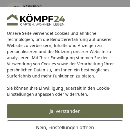
KÖMPF24
Öffnen
Banner schließen
KÖMPF24
kostenlos - Im App Store
Alle Produkte
Mein Konto
Wunschl
Eink
Unsere Seite verwendet Cookies und ähnliche
Technologien, um die Benutzererfahrung auf unserer
Hotline
4,81
/ 5
Suchen
Website zu verbessern, Inhalte und Anzeigen zu
personalisieren und die Nutzung unserer Website zu
analysieren. Mit Ihrer Einwilligung stimmen Sie der
Karibu Pools inkl. gratis Sandfilteranlage & Pool-
Verwendung von Cookies sowie der Verarbeitung Ihrer
Starterset (Gesamtwert bis 468,99€)
persönlichen Daten zu, um Ihnen ein bestmögliches
Surferlebnis und mehr Funktionen zu bieten.
Sie können Ihre Einwilligung jederzeit in den
Cookie-
Alles für den Garten
Carport & Garage
Carports
Doppe
Einstellungen
anpassen oder widerrufen.
Startseite
Ximax Carport Portoforte Typ 110 Y-
Ausführung 555 x 543 cm
Ja, verstanden
Nein, Einstellungen öffnen