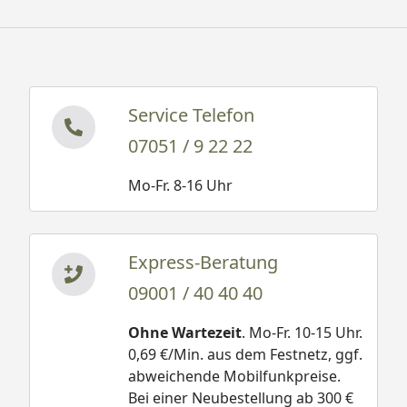
Sonneneinwirkung, selbst bei diffusem Licht.
Trotzdem empfehlen wir das Dach spätestens kurz
vor Erreichen des angegebenen Schneelastwertes
zu räumen.
Service Telefon
07051 / 9 22 22
Mo-Fr. 8-16 Uhr
Schneegewichte:
Damit wäre die
Neuschnee trocken
Express-Beratung
Belastung bei einer
und locker 30 bis 50
Schneehöhe
kg/m³
09001 / 40 40 40
von 20 cm oder 0,2 m
Neuschnee schwach
bei Altschnee:
Ohne Wartezeit
. Mo-Fr. 10-15 Uhr.
gebunden 50 bis 100
0,69 €/Min. aus dem Festnetz, ggf.
kg/m³
500 kg/m³ x 0,2 m =
abweichende Mobilfunkpreise.
100 kg /m²
Neuschnee stark
Bei einer Neubestellung ab 300 €