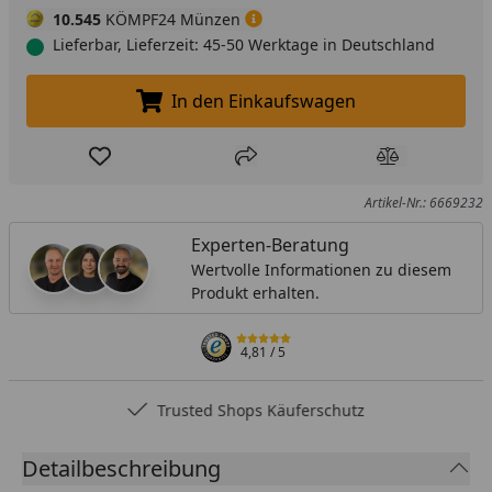
10.545
KÖMPF24 Münzen
Lieferbar, Lieferzeit: 45-50 Werktage in Deutschland
In den Einkaufswagen
In den Einkaufswagen legen
Produkt zur Wunschliste hinzufügen
Teilen
Produkt Ver
Artikel-Nr.: 6669232
Experten-Beratung
Wertvolle Informationen zu diesem
Produkt erhalten.
4,81
/ 5
Trusted Shops Käuferschutz
Detailbeschreibung