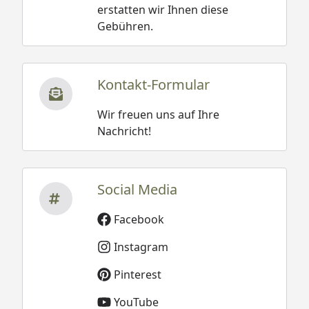
gebunden 100 bis 200
erstatten wir Ihnen diese
kg/m³
Gebühren.
Altschnee trocken
200 bis 400 kg/m³
Altschnee feucht
Kontakt-Formular
nass 300 bis 500
kg/m³
Wir freuen uns auf Ihre
Nachricht!
Social Media
Sie können natürlich sowohl dieses, als auch alle
Facebook
weiteren Modelle der XIMAX Carport-
Instagram
Konstruktionen, ideal als Terrassenüberdachung
nutzen.
Pinterest
YouTube