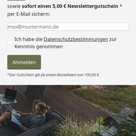
sowie
sofort einen 5,00 € Newslettergutschein
*
Schneelast
137 kg/m²
per E-Mail sichern:
Erhältliche Farben
Mattbraun (Standard)
Keine Eingabe erforderlich
Eingabe erforderlich
E-Mail *
Edelstahl-Look
Schwarz
Ich habe die
Datenschutzbestimmungen
zur
Kenntnis genommen
Dachrinne
Inkl. integrierter Dachrinne
mit Fallrohr
Anmelden
Montage
Montage zum günstigen
*Der Gutschein gilt ab einem Bestellwert von 100,00 €
Festpreis möglich
oder
Sorglos-Paket mit Montage
und besonderen Service-
Leistungen zum Festpreis
Weitere Informationen
.
Trusted Shops
Der Montageservice
beinhaltet die
4,81
/ 5
Fundamentarbeiten, nicht
jedoch das Bereitstellen