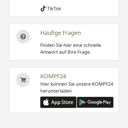
TikTok
Häufige Fragen
Optionale Erweiterungen (siehe Reiter "Zubehör"):
Finden Sie hier eine schnelle
Antwort auf Ihre Frage.
Stützstangen zur Erhöhung der Schneelast
Seitenwände
KÖMPF24
Kantenstoßschutz
Hier können Sie unsere KÖMPF24
herunterladen
Ximax Carport Portoforte Y-Ausführung
Abmessungen
Ximax Carport Portoforte Y-Ausführung
Montageanleitung