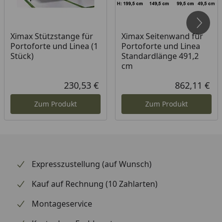
Geeignet für 2 PKW
Erhöhte Schneelast
Ximax Stützstange für
Ximax Seitenwand für
Die Abbildungen zeigen teilweise Modelle mit 4
Portoforte und Linea (1
Portoforte und Linea
Stück)
Standardlänge 491,2
Stützen, ab 2020 wird das Carport mit 6 Stützen
cm
geliefert.
230,53 €
862,11 €
Aktueller Preis
Akt
Material
Carport Konstruktion:
Zum Produkt
Zum Produkt
eloxiertes Aluminium
Dach: Polycarbonat in
Rauchglasgrau (100 % UV-
Schutz / 81 %
Expresszustellung (auf Wunsch)
Infrarotstrahlung-Schutz)
oder Klarmatt (100 % UV-
Kauf auf Rechnung (10 Zahlarten)
Schutz / 37 %
Infrarotstrahlung-Schutz).
Montageservice
Sie können die gewünschte