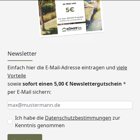
Dachschindelbedarf
7 Pakete (Größe A)
9 Pakete (Größe B)
Rechteck od. Bibers
(optional erhältlich - 
"Zubehör")
Dachpappe
Die Eindeckung mit 
Newsletter
nicht empfohlen
Dachrinnenbedarf
Kunststoff-/Metall-/
Einfach hier die E-Mail-Adresse eintragen und
viele
mit Fallrohren passe
Vorteile
oder Maria 44 B
sowie
sofort einen 5,00 € Newslettergutschein
*
Set 341Bx (Maria 44A)
per E-Mail sichern:
Set 342Bx (Maria 44B)
Keine Eingabe erforderlich
Eingabe erforderlich
E-Mail *
(optional erhältlich - 
"Zubehör")
Ich habe die
Datenschutzbestimmungen
zur
Bedarf Firstabdeckungen
6 Stück (Größe A)
Kenntnis genommen
8 Stück (Größe B)
(optional erhältlich - 