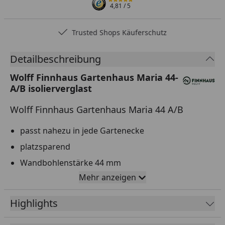
4,81
/ 5
Trusted Shops Käuferschutz
Detailbeschreibung
Wolff Finnhaus Gartenhaus Maria 44-
A/B isolierverglast
Wolff Finnhaus Gartenhaus Maria 44 A/B
passt nahezu in jede Gartenecke
platzsparend
Wandbohlenstärke 44 mm
Mehr anzeigen
verglaste Doppeltür
zwei Fenster
Highlights
isolierverglaste Tür und Fenster