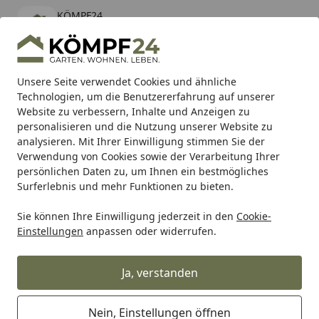
KÖMPF24
Öffnen
Banner schließen
KÖMPF24
kostenlos - Im App Store
Alle Produkte
Mein Konto
Wunschl
Eink
Unsere Seite verwendet Cookies und ähnliche
Technologien, um die Benutzererfahrung auf unserer
Hotline
4,81
/ 5
Suchen
Website zu verbessern, Inhalte und Anzeigen zu
personalisieren und die Nutzung unserer Website zu
analysieren. Mit Ihrer Einwilligung stimmen Sie der
Karibu Pools inkl. gratis Sandfilteranlage & Pool-
Verwendung von Cookies sowie der Verarbeitung Ihrer
Starterset (Gesamtwert bis 468,99€)
persönlichen Daten zu, um Ihnen ein bestmögliches
Surferlebnis und mehr Funktionen zu bieten.
Sie können Ihre Einwilligung jederzeit in den
Cookie-
Alles für den Garten
Gartenhaus
Gartenhäuser Holz
W
Einstellungen
anpassen oder widerrufen.
Startseite
Wolff Finnhaus Gartenhaus Maria
44-A/B isolierverglast
Ja, verstanden
Nein, Einstellungen öffnen