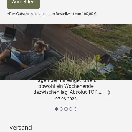
Anmelden
"Zubehör")
*Der Gutschein gilt ab einem Bestellwert von 100,00 €
Bedarf Rinneneinhang /
8 Stück (Größe A)
Traufbleche
9 Stück (Größe B)
(optional erhältlich - 
"Zubehör")
Trusted Shops
Packmaße
Größe A:
370 x 120 x 70 cm
4,81
/ 5
Größe B:
„Die Bestellung ist innerhalb von 4
Tagen bei mir eingetroffen,
Paket 1:
425 x 120 x 
obwohl ein Wochenende
Paket 2: 100 x 100 x 
dazwischen lag. Absolut TOP!
Paket 3: 40 x 40 x 20 
Sicherlich nicht die letzte
07.08.2026
Bestellung. Vielen Dank und weiter
so.“
Gesamtgewicht
919 kg (Größe A)
1426 kg (Größe B)
Versand