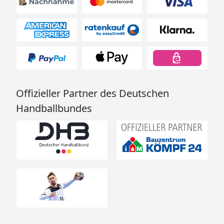
Gartenhaus Maria 44-B
Montageanleitung Wolff Finnhaus
Gartenhaus Maria 44-A
Montageanleitung Wolff Finnhaus
Gartenhaus Maria 44-B
Fundamentplan Wolff Finnhaus Gartenhaus
Maria 44-A
Offizieller Partner des Deutschen
Fundamentplan Wolff Finnhaus Gartenhaus
Handballbundes
Maria 44-B
Sämtliche Modelle werden naturbelassen, ohne
Dekorationsmaterial und solange nicht anders
angegeben, ohne Dacheindeckung geliefert.
Bitte beachten Sie: Die Abbildungen zeigen ggf.
Zubehör, welches nicht im Lieferumfang enthalten
ist.