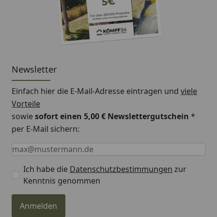
ebene
Fundament
gelegt.
Diese sind
passgenau
zugeschnitten
Newsletter
im Farbton grau,
ähnlich der
Einfach hier die E-Mail-Adresse eintragen und
viele
Wände.
Vorteile
sowie
sofort einen 5,00 € Newslettergutschein
*
per E-Mail sichern:
Keine Eingabe erforderlich
Eingabe erforderlich
E-Mail *
Dachrinne
Lieferung inkl.
Ich habe die
Datenschutzbestimmungen
zur
Dachrinne
Kenntnis genommen
Montage
Montage zum
Anmelden
günstigen