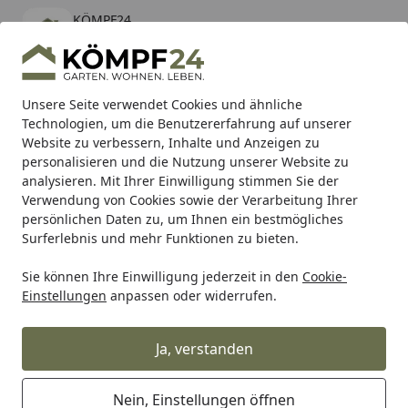
KÖMPF24
Öffnen
Banner schließen
KÖMPF24
kostenlos - Im App Store
Alle Produkte
Mein Konto
Wunschl
Eink
Unsere Seite verwendet Cookies und ähnliche
Technologien, um die Benutzererfahrung auf unserer
Hotline
4,81
/ 5
Suchen
Website zu verbessern, Inhalte und Anzeigen zu
personalisieren und die Nutzung unserer Website zu
analysieren. Mit Ihrer Einwilligung stimmen Sie der
Karibu Pools inkl. gratis Sandfilteranlage & Pool-
Verwendung von Cookies sowie der Verarbeitung Ihrer
Starterset (Gesamtwert bis 468,99€)
persönlichen Daten zu, um Ihnen ein bestmögliches
Surferlebnis und mehr Funktionen zu bieten.
Sie können Ihre Einwilligung jederzeit in den
Cookie-
Alles für den Garten
Gartenhaus
Gartenhäuser WPC & Ku
Einstellungen
anpassen oder widerrufen.
Startseite
Wolff Finnhaus WPC Gartenhaus
WPC-Style B - 28 mm
Ja, verstanden
Nein, Einstellungen öffnen