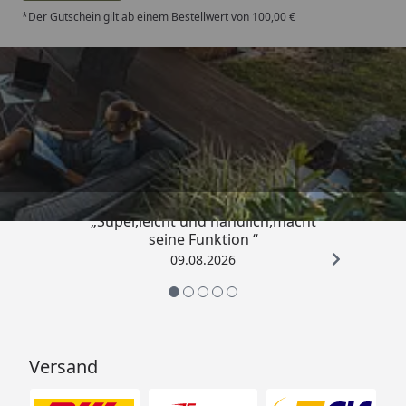
Festpreis
*Der Gutschein gilt ab einem Bestellwert von 100,00 €
möglich
oder
Sorglos-Paket
mit Montage
Trusted Shops
und besonderen
Service-
4,81
/ 5
Leistungen zum
Festpreis
Weitere
„Super,leicht und handlich,macht
Informationen
seine Funktion “
09.08.2026
Packmaße
305 x 111 x 61
cm
Gesamtgewicht
500 kg
Versand
Dieses Gartenhaus ist baugleich mit dem Gartenhaus
Nives 2724 28 Anthrazit/Hellgrau