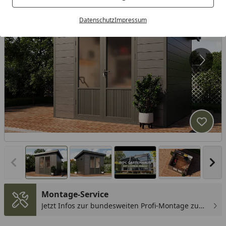
Datenschutz
Impressum
Produk
Vorheriges Bild anzeigen
Näc
Montage-Service
Jetzt Infos zur bundesweiten Profi-Montage zum
günstigen Festpreis sichern.
You