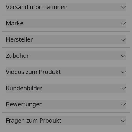
Versandinformationen
Wendbare Bohlen in Anthrazit und Hellgrau
Sockelmaß: 266 x 240 cm
Marke
Gesamtmaß: 300 x 277 cm
Innenmaß: 258 x 232 cm
Hersteller
Stärke und Robustheit von Holz
Zubehör
Haltbarkeit und Wetterbeständigkeit von
Kunststoff
Videos zum Produkt
Aussehen und Gefühl von Holz
Sollten Sie Regale, Haken o.Ä. im Innern
Kundenbilder
anschrauben möchten, sollten Sie hierfür Rigips
Spreizdübel verwenden (normale Schrauben
halten aufgrund der Hohlkammerprofile nicht)
Bewertungen
Farbe Aluminiumbauteile: RAL 7015
Fragen zum Produkt
Tipp: Unter folgendem
Link
finden Sie unseren
Kaufberater
, der Ihnen erklärt, welches Zubehör