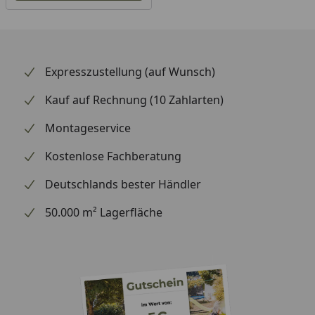
vorne/seitlich/hinten
Dachneigung
5°
Dachfläche
8,3 m²
Expresszustellung (auf Wunsch)
Dachbelastbarkeit/Schneelast
75 kg/m²
Kauf auf Rechnung (10 Zahlarten)
Tür
Aluminium-
Montageservice
Doppeltür mit
Zylinderschloss
Kostenlose Fachberatung
und
Deutschlands bester Händler
Lichtausschnitt
149 x 201 cm
50.000 m² Lagerfläche
Fußboden
Optional
erhältlich
Die WPC Fließen
werden auf das