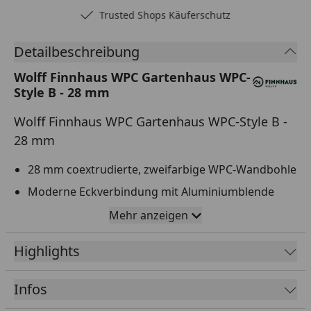
Trusted Shops Käuferschutz
Detailbeschreibung
Wolff Finnhaus WPC Gartenhaus WPC-
Style B - 28 mm
Wolff Finnhaus WPC Gartenhaus WPC-Style B -
28 mm
28 mm coextrudierte, zweifarbige WPC-Wandbohle
Moderne Eckverbindung mit Aluminiumblende
Dachblende, Dachsparren und Bodenrahmen aus
Mehr anzeigen
Aluminium
Highlights
Dach aus Metall-Kunststoff-Verbund inkl.
Dachrinne
Infos
Aluminium-Doppeltür mit Zylinderschloss und
Lichtausschnitt