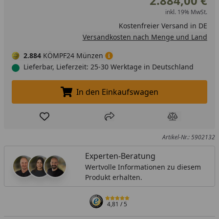
2.884,00 €
inkl. 19% MwSt.
Kostenfreier Versand in DE
Versandkosten nach Menge und Land
2.884
KÖMPF24 Münzen
Lieferbar, Lieferzeit: 25-30 Werktage in Deutschland
In den Einkaufswagen
In den Einkaufswagen legen
Produkt zur Wunschliste hinzufügen
Teilen
Produkt Ver
Artikel-Nr.: 5902132
Experten-Beratung
Wertvolle Informationen zu diesem
Produkt erhalten.
4,81
/ 5