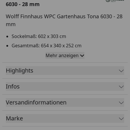
6030 - 28 mm
Wolff Finnhaus WPC Gartenhaus Tona 6030 - 28
mm
Sockelmaß: 602 x 303 cm
Gesamtmaß: 654 x 340 x 252 cm
28 mm coextrudierte WPC-Wandbohle
Mehr anzeigen
Moderne Eckverbindung mit Aluminiumblende
Highlights
Dachblende, Dachsparren und Bodenrahmen aus
Aluminium
Infos
Dach aus Metall-Kunststoff-Verbund inkl.
Dachrinne
Versandinformationen
Mit großzügiger Lounge
Aluminium-Doppeltür mit Zylinderschloss und
Marke
Lichtausschnitt