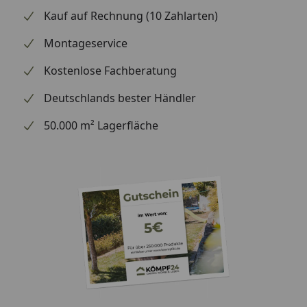
Dachfläche
22,2m²
Kauf auf Rechnung (10 Zahlarten)
Dachbelastbarkeit/Schneelast
75 kg/m²
Montageservice
Tür
Aluminium-
Kostenlose Fachberatung
Doppeltür mit
Deutschlands bester Händler
Zylinderschloss
und
50.000 m² Lagerfläche
Lichtausschnitt
Fenster
Inkl.
Ausstellfenster
Fußboden
Optional
erhältlich
Die WPC Fließen
werden auf das
ebene
Fundament