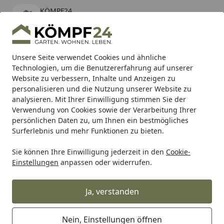
KÖMPF24
Öffnen
Banner schließen
KÖMPF24
kostenlos - Im App Store
Alle Produkte
Mein Konto
Wunschl
Eink
Unsere Seite verwendet Cookies und ähnliche
Technologien, um die Benutzererfahrung auf unserer
Hotline
4,81
/ 5
Suchen
Website zu verbessern, Inhalte und Anzeigen zu
personalisieren und die Nutzung unserer Website zu
analysieren. Mit Ihrer Einwilligung stimmen Sie der
Karibu Pools inkl. gratis Sandfilteranlage & Pool-
Verwendung von Cookies sowie der Verarbeitung Ihrer
Starterset (Gesamtwert bis 468,99€)
persönlichen Daten zu, um Ihnen ein bestmögliches
Surferlebnis und mehr Funktionen zu bieten.
Sie können Ihre Einwilligung jederzeit in den
Cookie-
Alles für den Garten
Gartenhaus
Gartenhäuser WPC & Ku
Einstellungen
anpassen oder widerrufen.
Startseite
Wolff Finnhaus WPC Gartenhaus
Tona 6030 - 28 mm
Ja, verstanden
5
(2 Bewertungen)
Nein, Einstellungen öffnen