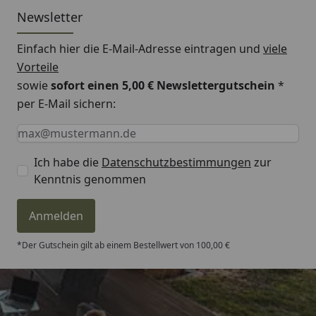
gelegt.
Newsletter
Diese sind
Einfach hier die E-Mail-Adresse eintragen und
viele
passgenau
zugeschnitten
Vorteile
im Farbton grau.
sowie
sofort einen 5,00 € Newslettergutschein
*
per E-Mail sichern:
Keine Eingabe erforderlich
Eingabe erforderlich
E-Mail *
Ich habe die
Datenschutzbestimmungen
zur
Dach
Dach aus Metall-
Kenntnis genommen
Kunststoff-
Verbund inkl.
Anmelden
Dachrinne
*Der Gutschein gilt ab einem Bestellwert von 100,00 €
Montage
Montage zum
günstigen
Festpreis