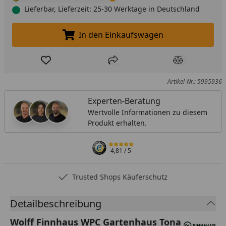
Lieferbar, Lieferzeit: 25-30 Werktage in Deutschland
In den Einkaufswagen
In den Einkaufswagen legen
Produkt zur Wunschliste hinzufügen
Teilen
Produkt Ver
Artikel-Nr.: 5995936
Experten-Beratung
Wertvolle Informationen zu diesem
Produkt erhalten.
4,81
/ 5
Trusted Shops Käuferschutz
Detailbeschreibung
Wolff Finnhaus WPC Gartenhaus Tona