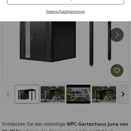
Datenschutz
Impressum
Produk
Vorheriges Bild anzeigen
Näc
Entdecken Sie das vielseitige
WPC-Gartenhaus Juna von
You