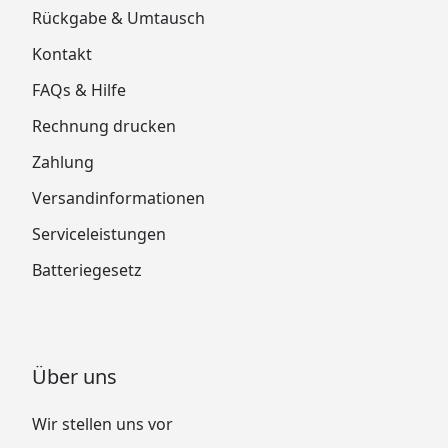
Rückgabe & Umtausch
Technische Daten
Wolff Finnhaus Gartenhaus Juna 4320
Kontakt
Technische Daten
FAQs & Hilfe
Wolff Finnhaus Gartenhaus Juna 4620
Technische Daten
Rechnung drucken
Wolff Finnhaus Gartenhaus Juna 4623
Zahlung
Technische Daten
Wolff Finnhaus Gartenhaus Juna 5223
Versandinformationen
Technische Daten
Serviceleistungen
Wolff Finnhaus Gartenhaus Juna 5823
Technische Daten
Batteriegesetz
Wolff Finnhaus Gartenhaus Juna 5829
Technische Daten
Wolff Finnhaus Gartenhaus Juna
Über uns
Bedienungsanleitung
Wolff Finnhaus Gartenhaus Juna
Wir stellen uns vor
Garantiebedingungen