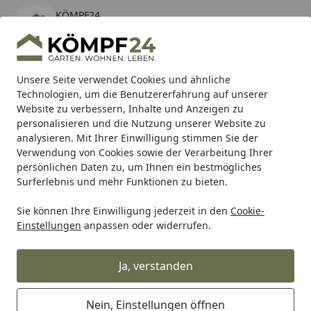
KÖMPF24
Öffnen
Banner schließen
KÖMPF24
kostenlos - Im App Store
Alle Produkte
Mein Konto
Wunschl
Eink
Unsere Seite verwendet Cookies und ähnliche
Technologien, um die Benutzererfahrung auf unserer
Hotline
4,81
/ 5
Suchen
Website zu verbessern, Inhalte und Anzeigen zu
personalisieren und die Nutzung unserer Website zu
analysieren. Mit Ihrer Einwilligung stimmen Sie der
Karibu Pools inkl. gratis Sandfilteranlage & Pool-
Verwendung von Cookies sowie der Verarbeitung Ihrer
Starterset (Gesamtwert bis 468,99€)
persönlichen Daten zu, um Ihnen ein bestmögliches
Surferlebnis und mehr Funktionen zu bieten.
Sie können Ihre Einwilligung jederzeit in den
Cookie-
Alles für den Garten
Gartenhaus
Gartenhäuser WPC & Ku
Einstellungen
anpassen oder widerrufen.
Startseite
Wolff Finnhaus WPC Gartenhaus
Juna - 19 mm
Ja, verstanden
Nein, Einstellungen öffnen