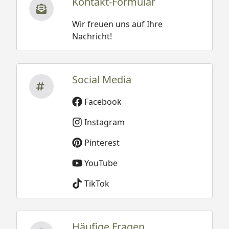
Kontakt-Formular
Dachrinnenbedarf
Kunststoff
Dachrinnenset
Wir freuen uns auf Ihre
(optional
Nachricht!
erhältlich, siehe
Zubehör)
Social Media
Montage
Montage zum
günstigen
Facebook
Festpreis
möglich
Instagram
oder
Sorglos-Paket
Pinterest
mit Montage
YouTube
und besonderen
Service-
TikTok
Leistungen zum
Festpreis
Weitere
Häufige Fragen
Informationen