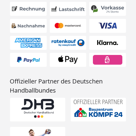
4020)
8,4 m² (Juna
4320)
9,0 m² (Juna
4620)
10,4 m² (Juna
4623)
12,0 m² (Juna
5223)
13,1 m² (Juna
5823)
Offizieller Partner des Deutschen
16,8 m² (Juna
Handballbundes
5829)
Rauminhalt
16,5 m³ (Juna
4020)
17,2 m³ (Juna
4320)
19,0 m³ (Juna