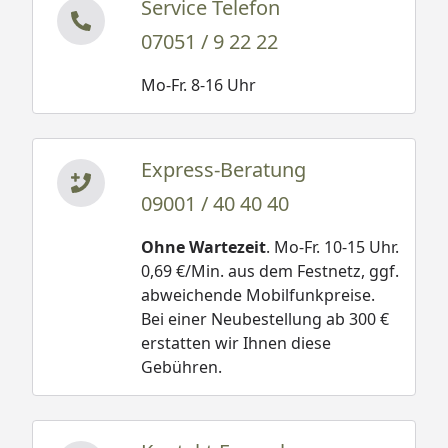
Service Telefon
5223)
14,3 m² (Juna
07051 / 9 22 22
5823)
18,1 m² (Juna
Mo-Fr. 8-16 Uhr
5829)
Dachneigung
1°
Express-Beratung
Dachüberstand vorne /
11 / 6 / 5 cm
09001 / 40 40 40
seitlich / hinten
Ohne Wartezeit
. Mo-Fr. 10-15 Uhr.
Dachbelastbarkeit/Schneelast
150 kg/m²
0,69 €/Min. aus dem Festnetz, ggf.
abweichende Mobilfunkpreise.
Tür
2/3 – 1/3 geteilt,
Bei einer Neubestellung ab 300 €
Durchgangsmaß
erstatten wir Ihnen diese
130 x 189,5 cm
Gebühren.
Fußboden
nein
Spiegelbar
ja