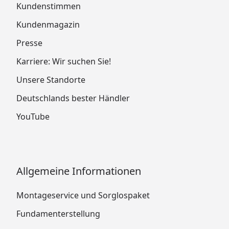
Wolff Finnhaus Gartenhaus Juna
Kundenstimmen
Pflegehinweise
Kundenmagazin
Wolff Finnhaus Gartenhaus Juna 4020
Presse
Montageanleitung
Karriere: Wir suchen Sie!
Wolff Finnhaus Gartenhaus Juna 4320
Montageanleitung
Unsere Standorte
Wolff Finnhaus Gartenhaus Juna 4620
Deutschlands bester Händler
Montageanleitung
Wolff Finnhaus Gartenhaus Juna 4623
YouTube
Montageanleitung
Wolff Finnhaus Gartenhaus Juna 5223
Montageanleitung
Wolff Finnhaus Gartenhaus Juna 5823
Allgemeine Informationen
Montageanleitung
Wolff Finnhaus Gartenhaus Juna 5829
Montageservice und Sorglospaket
Montageanleitung
Fundamenterstellung