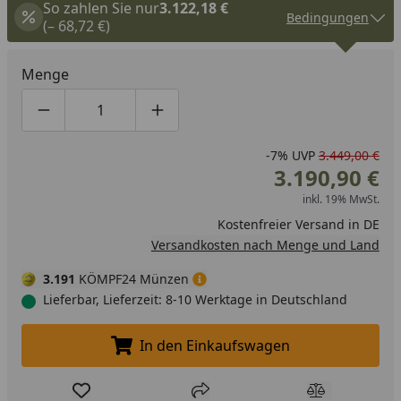
So zahlen Sie nur
3.122,18 €
Bedingungen
(– 68,72 €)
Menge
Produktmenge um eins verringern
Produktmenge manuell eingeben
Produktmenge um eins erhöhen
-7%
UVP
3.449,00 €
3.190,90 €
inkl. 19% MwSt.
Kostenfreier Versand in DE
Versandkosten nach Menge und Land
3.191
KÖMPF24 Münzen
Lieferbar, Lieferzeit: 8-10 Werktage in Deutschland
In den Einkaufswagen
In den Einkaufswagen legen
Produkt zur Wunschliste hinzufügen
Teilen
Produkt Ver