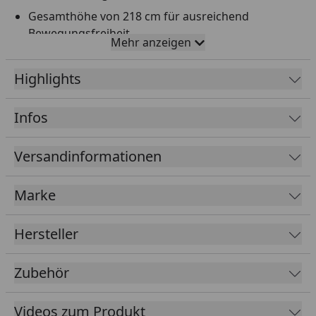
Gesamthöhe von 218 cm für ausreichend
Bewegungsfreiheit
Mehr anzeigen
Großes Durchgangsmaß (130 × 189,5 cm) für
einfaches Ein- und Ausladen
Highlights
Zweigeteilte Tür für flexibles Handling
Infos
Edelstahl-Beschläge und Türschließer für
langlebige Qualität
Versandinformationen
Zusätzliche Terrasse für Entspannung oder kleine
Pflanzflächen
Marke
Umfangreiches Zubehör verfügbar: Seiten- und
Rückwände, Fußboden, Bodenrampe, Hakensets,
Belüftung, Dachrinne
Hersteller
Sollten Sie Regale, Haken o.Ä. im Innern
anschrauben möchten, sollten Sie hierfür Rigips
Zubehör
Spreizdübel verwenden (normale Schrauben
halten aufgrund der Hohlkammerprofile nicht)
Videos zum Produkt