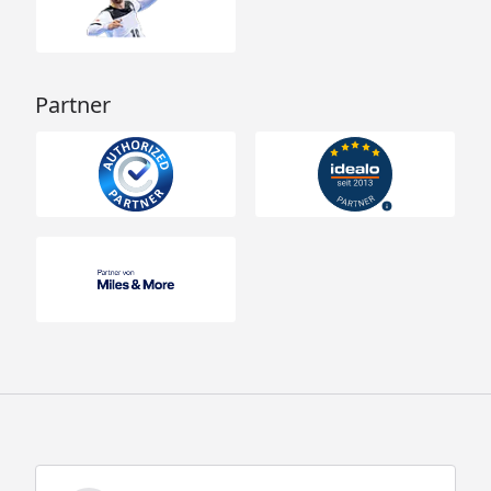
4620)
21,9 m³ (Juna
4623)
25,0 m³ (Juna
Partner
5223)
27,7 m³ (Juna
5823)
35,5 m³ (Juna
5829)
Dachfläche
8,8 m² (Juna
4020)
9,4 m² (Juna
4320)
10,1 m² (Juna
4620)
11,4 m² (Juna
4623)
12,8 m² (Juna