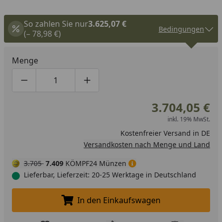
So zahlen Sie nur
3.625,07 €
Bedingungen
(– 78,98 €)
Menge
Produktmenge um eins verringern
Produktmenge manuell eingeben
Produktmenge um eins erhöhen
3.704,05 €
inkl. 19% MwSt.
Kostenfreier Versand in DE
Versandkosten nach Menge und Land
3.705
7.409
KÖMPF24 Münzen
Lieferbar, Lieferzeit: 20-25 Werktage in Deutschland
In den Einkaufswagen
In den Einkaufswagen legen