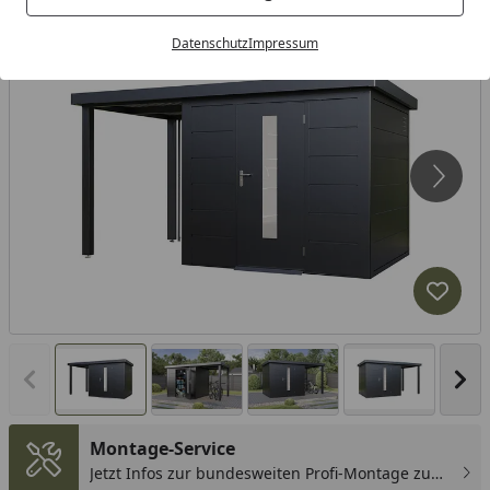
Datenschutz
Impressum
Produk
Vorheriges Bild anzeigen
Näc
Montage-Service
Jetzt Infos zur bundesweiten Profi-Montage zum