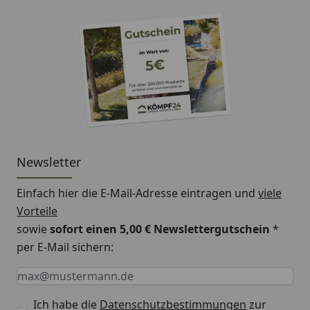
Rauminhalt
20,9 m³
Gesamthöhe
231 cm
Dachüberstand
20/12/12 cm
vorne/seitlich/hinten
Dachneigung
1°
Dachfläche
10,9 m²
Newsletter
Dachbelastbarkeit/Schneelast
150 kg/m²
Einfach hier die E-Mail-Adresse eintragen und
viele
Tür
Abmessung 88 x 202
Vorteile
mit Gasdruckfeder u
sowie
sofort einen 5,00 € Newslettergutschein
*
Zylinderschloss
per E-Mail sichern:
Fußboden
Rutschfester Stahlb
Keine Eingabe erforderlich
Eingabe erforderlich
E-Mail *
mit 30 mm Styrodur-
Platten
Ich habe die
Datenschutzbestimmungen
zur