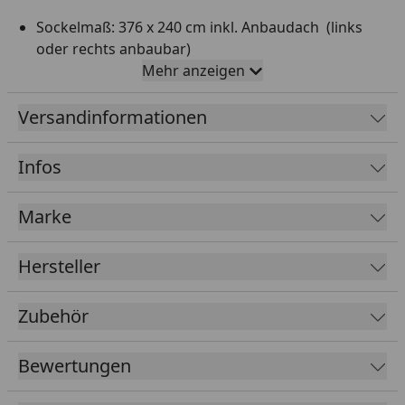
Sockelmaß: 376 x 240 cm inkl. Anbaudach (links
oder rechts anbaubar)
Mehr anzeigen
Gesamtmaß: 399 x 272 cm
Ausführung: anthrazit (RAL 7016)
Versandinformationen
Gerätehaus aus pulverbeschichtetem,
feuerverzinktem Stahlblech, Materialstärke 0,55
Infos
mm
Mit 231 cm Höhe zählt es zu den größten Metall-
Marke
Gerätehäusern auf dem Markt
Große Tür, Abmessung 88 x 202 cm mit
Hersteller
Gasdruckfeder und Zylinderschloss
Hohe Dachbelastbarkeit bis zu 150 kg/m² und
Zubehör
sturmfest bis Windstärke 12
Eleganz und Funktionalität: Ein integriertes
Bewertungen
Dachentwässerungssystem mit drei Fallrohren
leitet Regenwasser zuverlässig ab. Anti-Tropf-Vlies