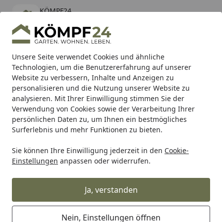
KÖMPF24
Öffnen
Banner schließen
KÖMPF24
kostenlos - Im App Store
Alle Produkte
Mein Konto
Wunschl
Eink
Unsere Seite verwendet Cookies und ähnliche
Technologien, um die Benutzererfahrung auf unserer
Hotline
4,81
/ 5
Suchen
Website zu verbessern, Inhalte und Anzeigen zu
personalisieren und die Nutzung unserer Website zu
analysieren. Mit Ihrer Einwilligung stimmen Sie der
Karibu Pools inkl. gratis Sandfilteranlage & Pool-
Verwendung von Cookies sowie der Verarbeitung Ihrer
Starterset (Gesamtwert bis 468,99€)
persönlichen Daten zu, um Ihnen ein bestmögliches
Surferlebnis und mehr Funktionen zu bieten.
Sie können Ihre Einwilligung jederzeit in den
Cookie-
Alles für den Garten
Gartenhaus
Gartenhäuser Metall
Einstellungen
anpassen oder widerrufen.
Startseite
Wolff Finnhaus Premium Metall
Gartenhaus Thorin 3824 Anthrazit
Ja, verstanden
inkl. 150 cm Anbaudach (Modell
2026)
Nein, Einstellungen öffnen