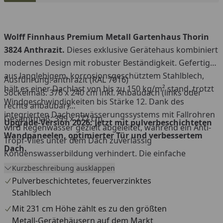
günstigen Festpreis sichern.
Wolff Finnhaus Premium Metall Gartenhaus Thorin
3824 Anthrazit.
Dieses exklusive Gerätehaus kombiniert
modernes Design mit robuster Beständigkeit. Gefertigt
aus langlebigem, korrosionsgeschütztem Stahlblech,
Ausführung: anthrazit (RAL 7016)
hält es einer Dachlast von bis zu 150 kg/m² stand, trotzt
Sockelmaß: 376 x 240 cm inkl. Anbaudach (links oder
Windgeschwindigkeiten bis Stärke 12. Dank des
rechts anbaubar)
integrierten Dachentwässerungssystems mit Fallrohren
Gesamtmaß: 399 x 272 cm
Upgrade-Version 2026: Jetzt mit pulverbeschichteten
wird Regenwasser gezielt abgeleitet, während ein Anti-
Wandpaneelen, optimierter Tür und verbessertem
Tropf-Vlies unter dem Dach zuverlässig
Dach.
Kondenswasserbildung verhindert. Die einfache
Montage in weniger als drei Stunden sorgt dafür, dass
Kurzbeschreibung ausklappen
Ihr Metall-Gartenhaus im Handumdrehen einsatzbereit
Pulverbeschichtetes, feuerverzinktes
ist. Bei diesem Set ist ein ca. 150 cm breites Anbaudach
Stahlblech
inklusive.
Mit 231 cm Höhe zählt es zu den größten
Metall-Gerätehäusern auf dem Markt