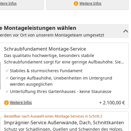
tere Infos
Weitere Infos
he Montageleistungen wählen
werden vor Ort von unserem Montageteam umgesetzt
Schraubfundament Montage-Service
Das qualitativ hochwertige, besonders stabile
Schraubfundament sorgt für eine geringe Aufbauhöhe. Sie
haben damit eine bequeme, niedrige Stufe und gleichzeitig
Stabiles & sturmsicheres Fundament
ein besonders langlebiges Fundament. Sie benötigen bei
Geringe Aufbauhöhe, Unebenheiten im Untergrund
dem Schraubfundament keine Gummi-Pads und
werden ausgeglichen
Sturmwinkel.
Unterlüftung Ihres Gartenhauses - keine Staunässe
+ 2.100,00 €
Weitere Infos
Bestellbar nach Auswahl eines Montage-Services in Schritt
Imprägnier-Service Außenwände, Dach, Schnittkanten
Schutz vor Schädlingen, Quellen und Schwinden des Holzes.