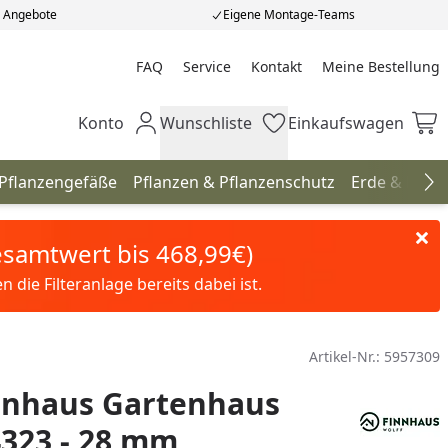
e Angebote
Eigene Montage-Teams
FAQ
Service
Kontakt
Meine Bestellung
Meine Bestellung
Konto
Wunschliste
Einkaufswagen
Mein Konto
Wunschliste
Einkaufswagen
 Pflanzengefäße
Pflanzen & Pflanzenschutz
Erde & Düng
Na
Gesamtwert bis 468,99€)
die Filteranlage bereits dabei ist.
Artikel-Nr.:
5957309
innhaus Gartenhaus
4323 - 28 mm