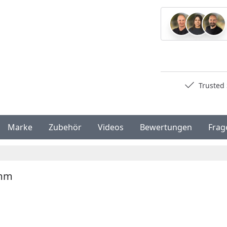
Deutschlands bester Händler
Trusted S
Marke
Zubehör
Videos
Bewertungen
Frag
 mm