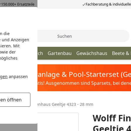
150.000+ Ersatzteile
Fachberatung & individuell
m die
Suche
e und Anzeigen
ieren. Mit
owie der
age
Terrassendach
Gartenbau
Gewächshaus
Beete &
mögliches
tis Sandfilteranlage & Pool-Starterset (
ngen
anpassen
ilter&Pflege gratis! Ausgenommen sind Sparsets, bei denen 
gen öffnen
olff Finnhaus Gartenhaus Geeltje 4323 - 28 mm
Wolff F
Geeltje 