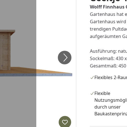
Wolff Finnhaus 
Gartenhaus hat e
Gartenhaus wird
trendigen Pultdac
aufgeräumten Ga
Ausführung: nat
Sockelmaß: 430 x
Gesamtmaß: 450 
Flexibles 2-Ra
Flexible
Nutzungsmögli
durch unser
Baukastenprin
Produkt zur Wunschliste hi