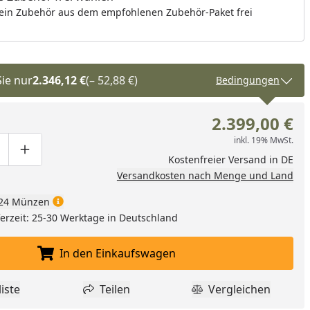
ein Zubehör aus dem empfohlenen Zubehör-Paket frei
Sie nur
2.346,12 €
(– 52,88 €)
Bedingungen
2.399,00 €
inkl. 19% MwSt.
ge um eins verringern
duktmenge manuell eingeben
Produktmenge um eins erhöhen
Kostenfreier Versand in DE
Versandkosten nach Menge und Land
24 Münzen
eferzeit: 25-30 Werktage in Deutschland
In den Einkaufswagen
In den Einkaufswagen legen
iste
Teilen
Vergleichen
dukt zur Wunschliste hinzufügen
Teilen
Produkt Vergle