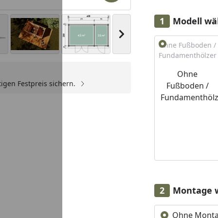
Modell wä
Nächstes Bild anzeigen
Alle anzeigen (2)
Ohne Fußboden /
Fundamenthölzer
Ohne
igen Festpreis sichern.
Fußboden /
Yo
Fundamenthölz
Montage 
Ohne Mont