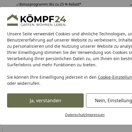
Bonusprogramm: Bis zu 25 % Rabatt*
Hotline
07051 / 9 22 22
4,81
/ 5
Mo-Fr. 8-16 Uhr
25.982 Bewertungen
Unsere Seite verwendet Cookies und ähnliche Technologien, u
Alle Produkte
Highlights
Tipps & Tricks
Alle Produkte
Benutzererfahrung auf unserer Website zu verbessern, Inhalt
zu personalisieren und die Nutzung unserer Website zu analys
Ihrer Einwilligung stimmen Sie der Verwendung von Cookies s
Garten
Gartenhaus
Gerätehaus
Carport & Gar
Verarbeitung Ihrer persönlichen Daten zu, um Ihnen ein best
Surferlebnis und mehr Funktionen zu bieten.
Karibu Pools inkl. gra
Sie können Ihre Einwilligung jederzeit in den
Cookie-Einstellu
oder widerrufen.
Dein Traumpool im Sorglos-Paket: F
Ja, verstanden
Nein, Einstellun
Alles für den Garten
Gartenhaus
Gartenhäuser Holz
W
Startseite
Datenschutz
Impressum